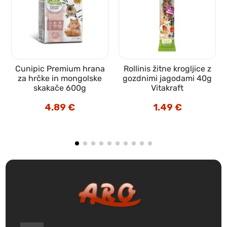
Cunipic Premium hrana
Rollinis žitne krogljice z
za hrčke in mongolske
gozdnimi jagodami 40g
skakače 600g
Vitakraft
4.89
€
1.49
€