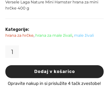
Versele Laga Nature Mini Hamster hrana za mini
hrčke 400 g
Kategorije:
hrana za hrčke
,
hrana za male živali
,
male živali
Versele
Laga
Nature
Mini
Dodaj v košarico
Hamster
hrana
Opravite nakup in si prislužite 4 tačk zvestobe!
za
mini
hrčke
400
g
količina