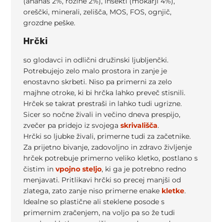
(ananas 2%, rozine 2%), insekti (mokarji 4%),
oreščki, minerali, zelišča, MOS, FOS, ognjič,
grozdne peške.
Hrčki
so glodavci in odlični družinski ljubljenčki.
Potrebujejo zelo malo prostora in zanje je
enostavno skrbeti. Niso pa primerni za zelo
majhne otroke, ki bi hrčka lahko preveč stisnili.
Hrček se takrat prestraši in lahko tudi ugrizne.
Sicer so nočne živali in večino dneva prespijo,
zvečer pa pridejo iz svojega
skrivališča
.
Hrčki so ljubke živali, primerne tudi za začetnike.
Za prijetno bivanje, zadovoljno in zdravo življenje
hrček potrebuje primerno veliko kletko, postlano s
čistim in
vpojno steljo
, ki ga je potrebno redno
menjavati. Pritlikavi hrčki so precej manjši od
zlatega, zato zanje niso primerne enake
kletke
.
Idealne so plastične ali steklene posode s
primernim zračenjem, na voljo pa so že tudi