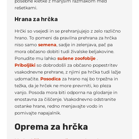
posebne kletke z manjšim razmakom med
rešetkami.
Hrana za hrčka
Hrčki so vsejedi in se prehranjujejo z zelo različno
hrano. To pomeni da pravilna prehrana za hrčka
niso samo
semena
, sadje in zelenjava, pač pa
mora občasno dobiti tudi živalske beljakovine.
Ponudite mu lahko
sušene zoofobije
.
Priboljški
so dobrodošli za občasno popestritev
vsakodnevne prehrane, z njimi pa hrčka tudi lažje
udomačite.
Posodica
za hrano naj bo trpežna in
težka, da je hrček ne more prevrniti, ko pleza
vanjo. Posoda mora biti odporna na glodanje in
enostavna za čiščenje. Vsakodnevno odstranite
ostanke hrane, redno menjavajte vodo in
pomivajte napajalnik.
Oprema za hrčka