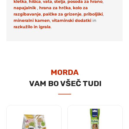
kletka
,
hišica
,
vata
,
stelja
,
posoda za hrano
,
napajalnik
,
hrana za hrčka
,
kolo za
razgibavanje
,
palčke za grizenje
,
priboljški
,
mineralni kamen
,
vitaminski dodatki
in
razkužilo in
igrala
.
MORDA
VAM BO VŠEČ TUDI