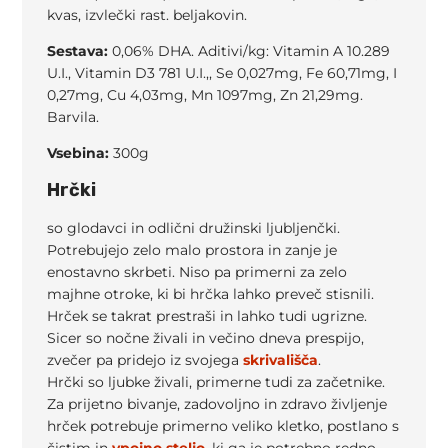
kvas, izvlečki rast. beljakovin.
Sestava:
0,06% DHA. Aditivi/kg: Vitamin A 10.289
U.I., Vitamin D3 781 U.I.,, Se 0,027mg, Fe 60,71mg, I
0,27mg, Cu 4,03mg, Mn 1097mg, Zn 21,29mg.
Barvila.
Vsebina:
300g
Hrčki
so glodavci in odlični družinski ljubljenčki.
Potrebujejo zelo malo prostora in zanje je
enostavno skrbeti. Niso pa primerni za zelo
majhne otroke, ki bi hrčka lahko preveč stisnili.
Hrček se takrat prestraši in lahko tudi ugrizne.
Sicer so nočne živali in večino dneva prespijo,
zvečer pa pridejo iz svojega
skrivališča
.
Hrčki so ljubke živali, primerne tudi za začetnike.
Za prijetno bivanje, zadovoljno in zdravo življenje
hrček potrebuje primerno veliko kletko, postlano s
čistim in
vpojno steljo
, ki ga je potrebno redno