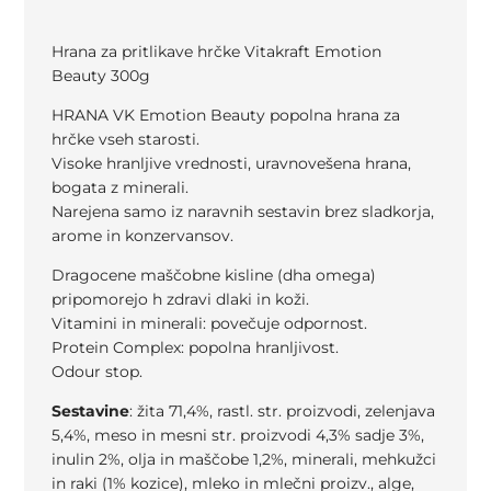
Hrana za pritlikave hrčke Vitakraft Emotion
Beauty 300g
HRANA VK Emotion Beauty popolna hrana za
hrčke vseh starosti.
Visoke hranljive vrednosti, uravnovešena hrana,
bogata z minerali.
Narejena samo iz naravnih sestavin brez sladkorja,
arome in konzervansov.
Dragocene maščobne kisline (dha omega)
pripomorejo h zdravi dlaki in koži.
Vitamini in minerali: povečuje odpornost.
Protein Complex: popolna hranljivost.
Odour stop.
Sestavine
: žita 71,4%, rastl. str. proizvodi, zelenjava
5,4%, meso in mesni str. proizvodi 4,3% sadje 3%,
inulin 2%, olja in maščobe 1,2%, minerali, mehkužci
in raki (1% kozice), mleko in mlečni proizv., alge,