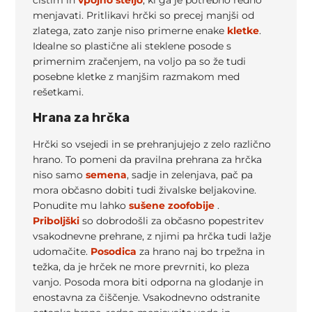
menjavati. Pritlikavi hrčki so precej manjši od
zlatega, zato zanje niso primerne enake
kletke
.
Idealne so plastične ali steklene posode s
primernim zračenjem, na voljo pa so že tudi
posebne kletke z manjšim razmakom med
rešetkami.
Hrana za hrčka
Hrčki so vsejedi in se prehranjujejo z zelo različno
hrano. To pomeni da pravilna prehrana za hrčka
niso samo
semena
, sadje in zelenjava, pač pa
mora občasno dobiti tudi živalske beljakovine.
Ponudite mu lahko
sušene zoofobije
.
Priboljški
so dobrodošli za občasno popestritev
vsakodnevne prehrane, z njimi pa hrčka tudi lažje
udomačite.
Posodica
za hrano naj bo trpežna in
težka, da je hrček ne more prevrniti, ko pleza
vanjo. Posoda mora biti odporna na glodanje in
enostavna za čiščenje. Vsakodnevno odstranite