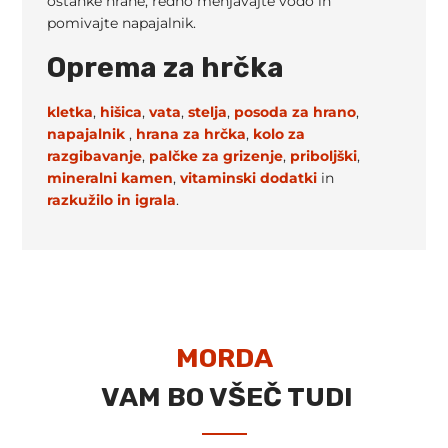
ostanke hrane, redno menjavajte vodo in
pomivajte napajalnik.
Oprema za hrčka
kletka
,
hišica
,
vata
,
stelja
,
posoda za hrano
,
napajalnik
,
hrana za hrčka
,
kolo za
razgibavanje
,
palčke za grizenje
,
priboljški
,
mineralni kamen
,
vitaminski dodatki
in
razkužilo in
igrala
.
MORDA
VAM BO VŠEČ TUDI