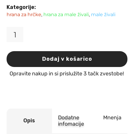
Kategorije:
hrana za hrčke
,
hrana za male živali
,
male živali
Hrana
za
pritlikave
hrčke
Dodaj v košarico
Vitakraft
Emotion
Opravite nakup in si prislužite 3 tačk zvestobe!
Beauty
300g
količina
Dodatne
Mnenja
Opis
infomacije