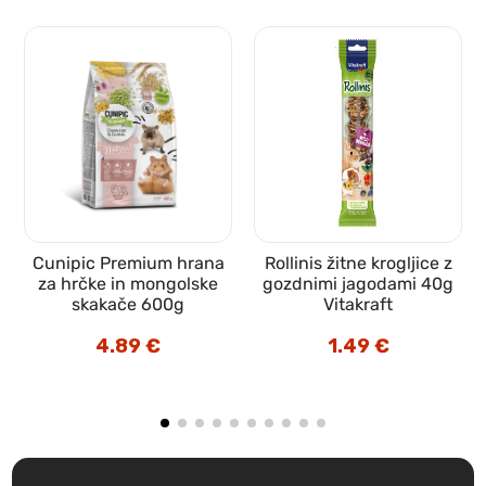
Cunipic Premium hrana
Rollinis žitne krogljice z
za hrčke in mongolske
gozdnimi jagodami 40g
skakače 600g
Vitakraft
4.89
€
1.49
€