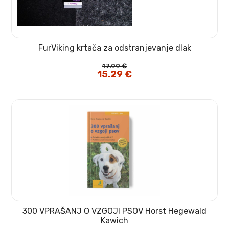
FurViking krtača za odstranjevanje dlak
17.99
€
Izvirna
15.29
€
Trenutna
cena
cena
je
je:
bila:
15.29 €.
17.99 €.
300 VPRAŠANJ O VZGOJI PSOV Horst Hegewald
Kawich