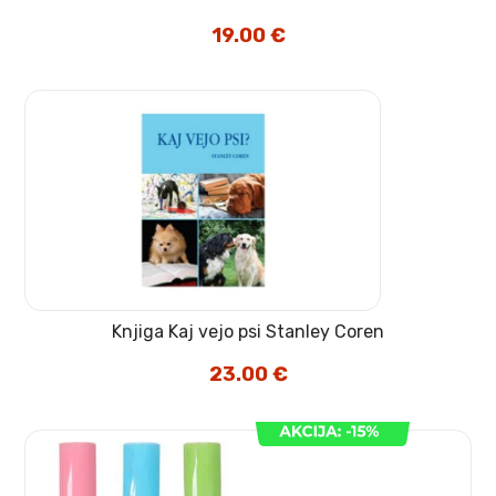
19.00
€
Knjiga Kaj vejo psi Stanley Coren
23.00
€