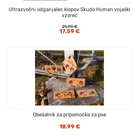
Ultrazvočni odganjalec klopov Skudo Human vojaški
vzorec
21.99
€
Izvirna
17.59
€
Trenutna
cena
cena
je
je:
bila:
17.59 €.
21.99 €.
Obešalnik za pripomočke za pse
18.99
€