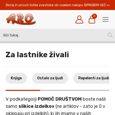
Zbiraj in unovči točke zvestobe ob vsakem nakupu 
PREBERI VEČ >>
0
Search
SEA
for:
BUT
Za lastnike živali
Knjige
Ostalo za ljudi
Repelenti za ljudi
V podkategoiji
POMOČ DRUŠTVOM
boste našli
samo
slikice izdelkov
(ne artiklov - zato je 0 v
oklepaju pri izdelkih), ki jih imamo v naših