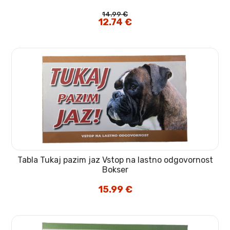
14.99
€
Izvirna
12.74
€
Trenutna
cena
cena
je
je:
bila:
12.74 €.
14.99 €.
Tabla Tukaj pazim jaz Vstop na lastno odgovornost
Bokser
15.99
€