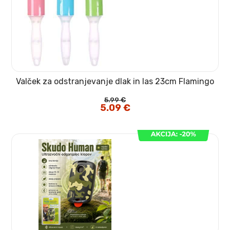
Valček za odstranjevanje dlak in las 23cm Flamingo
5.99
€
Izvirna
5.09
€
Trenutna
cena
cena
je
je:
bila:
5.09 €.
5.99 €.