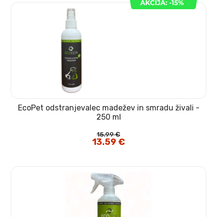
EcoPet odstranjevalec madežev in smradu živali -
250 ml
15.99
€
Izvirna
13.59
€
Trenutna
cena
cena
je
je:
bila:
13.59 €.
15.99 €.