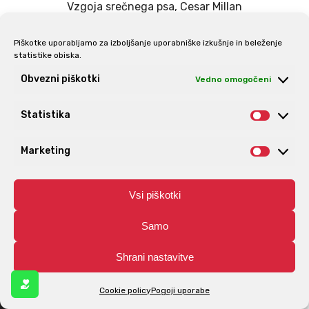
Vzgoja srečnega psa, Cesar Millan
18.95
€
Piškotke uporabljamo za izboljšanje uporabniške izkušnje in beleženje
statistike obiska.
Obvezni piškotki
Vedno omogočeni
Statistika
Statis
Marketing
Market
Vsi piškotki
Šepetalec psom, Cesar Millan
Samo
23.99
€
Shrani nastavitve
FILTER KATEGORIJA
Cookie policy
Pogoji uporabe