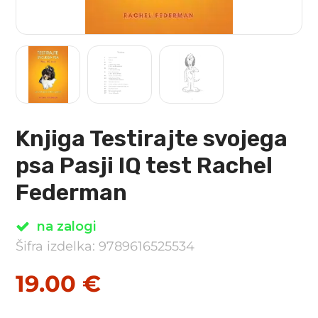
Knjiga Testirajte svojega
psa Pasji IQ test Rachel
Federman
na zalogi
Šifra izdelka: 9789616525534
19.00
€