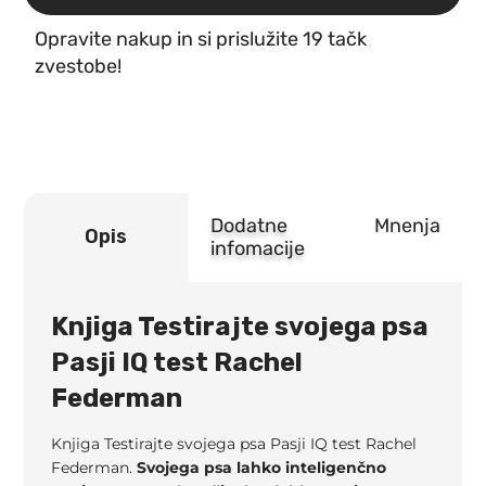
IQ
Opravite nakup in si prislužite 19 tačk
test
Rachel
zvestobe!
Federman
količina
Dodatne
Mnenja
Opis
infomacije
Knjiga Testirajte svojega psa
Pasji IQ test Rachel
Federman
Knjiga Testirajte svojega psa Pasji IQ test Rachel
Federman.
Svojega psa lahko inteligenčno