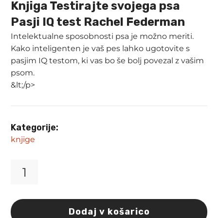
Knjiga Testirajte svojega psa
Pasji IQ test Rachel Federman
Intelektualne sposobnosti psa je možno meriti.
Kako inteligenten je vaš pes lahko ugotovite s
pasjim IQ testom, ki vas bo še bolj povezal z vašim
psom.
&lt;/p>
Kategorije:
knjige
Knjiga
Testirajte
svojega
psa
Dodaj v košarico
Pasji