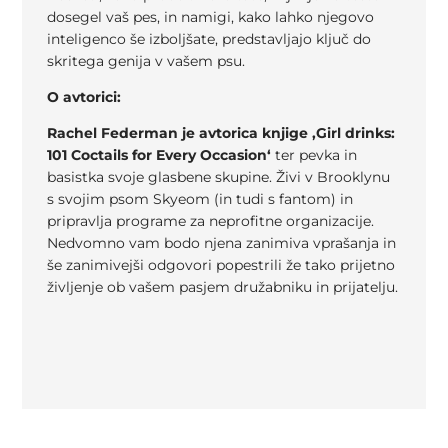
dosegel vaš pes, in namigi, kako lahko njegovo
inteligenco še izboljšate, predstavljajo ključ do
skritega genija v vašem psu.
O avtorici:
Rachel Federman je avtorica knjige ‚Girl drinks:
101 Coctails for Every Occasion‘
ter pevka in
basistka svoje glasbene skupine. Živi v Brooklynu
s svojim psom Skyeom (in tudi s fantom) in
pripravlja programe za neprofitne organizacije.
Nedvomno vam bodo njena zanimiva vprašanja in
še zanimivejši odgovori popestrili že tako prijetno
življenje ob vašem pasjem družabniku in prijatelju.