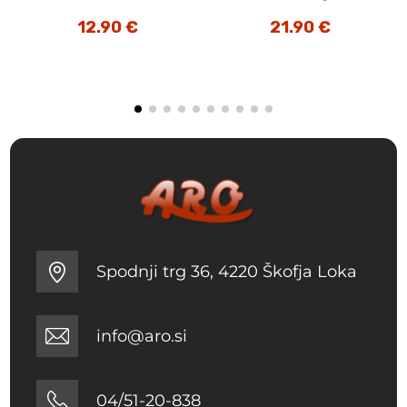
12.90
€
21.90
€
Spodnji trg 36, 4220 Škofja Loka
info@aro.si
04/51-20-838