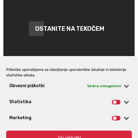
OSTANITE NA TEKOČEM
Piškotke uporabljamo za izboljšanje uporabniške izkušnje in beleženje
statistike obiska.
Prijava na e-novice
Obvezni piškotki
Vedno omogočeni
Statistika
Statist
Marketing
Market
Vsi piškotki