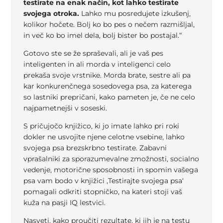
testirate na enak način, kot lahko testirate
svojega otroka.
Lahko mu posredujete izkušenj,
kolikor hočete. Bolj ko bo pes o nečem razmišljal,
in več ko bo imel dela, bolj bister bo postajal.“
Gotovo ste se že spraševali, ali je vaš pes
inteligenten in ali morda v inteligenci celo
prekaša svoje vrstnike. Morda brate, sestre ali pa
kar konkurenčnega sosedovega psa, za katerega
so lastniki prepričani, kako pameten je, če ne celo
najpametnejši v soseski.
S pričujočo knjižico, ki jo imate lahko pri roki
dokler ne usvojite njene celotne vsebine, lahko
svojega psa brezskrbno testirate. Zabavni
vprašalniki za sporazumevalne zmožnosti, socialno
vedenje, motorične sposobnosti in spomin vašega
psa vam bodo v knjižici ‚Testirajte svojega psa‘
pomagali odkriti stopničko, na kateri stoji vaš
kuža na pasji IQ lestvici.
Nasveti, kako proučiti rezultate, ki jih je na testu