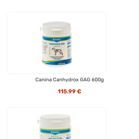
je
je:
bila:
12.49 €.
14.69 €.
Canina Canhydrox GAG 600g
115.99
€