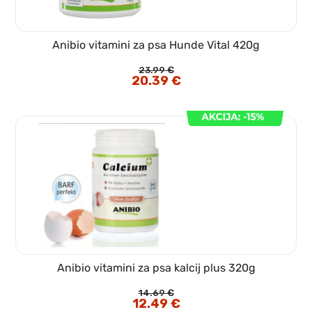
Anibio vitamini za psa Hunde Vital 420g
23.99
€
Izvirna
20.39
€
Trenutna
cena
cena
je
je:
bila:
20.39 €.
23.99 €.
Anibio vitamini za psa kalcij plus 320g
14.69
€
Izvirna
12.49
€
Trenutna
cena
cena