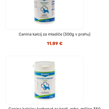
Canina kalcij za mladiče (300g v prahu)
11.89
€
Canina kalcijev karbonat za kosti, zobe, mišice 350