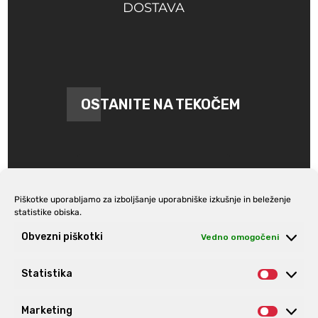
DOSTAVA
OSTANITE NA TEKOČEM
Piškotke uporabljamo za izboljšanje uporabniške izkušnje in beleženje
statistike obiska.
Prijava na e-novice
Obvezni piškotki
Vedno omogočeni
Statistika
Statist
Marketing