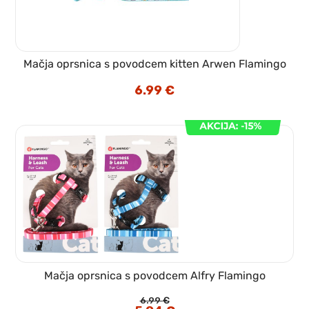
Mačja oprsnica s povodcem kitten Arwen Flamingo
6.99
€
Mačja oprsnica s povodcem Alfry Flamingo
6.99
€
Izvirna
Trenutna