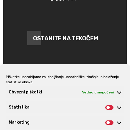
OSTANITE NA TEKOČEM
Piškotke uporabljamo za izboljšanje uporabniške izkušnje in beleženje
statistike obiska.
Prijava na e-novice
Obvezni piškotki
Vedno omogočeni
Statistika
Statist
Marketing
Market