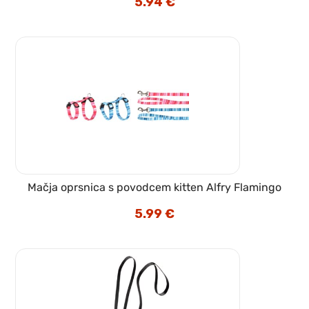
5.94
€
cena
cena
je
je:
bila:
5.94 €.
6.99 €.
Mačja oprsnica s povodcem kitten Alfry Flamingo
5.99
€