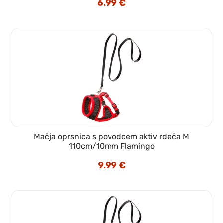
6.99
€
Mačja oprsnica s povodcem aktiv rdeča M
110cm/10mm Flamingo
9.99
€