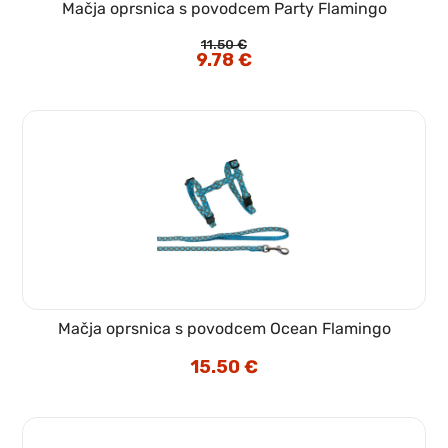
Mačja oprsnica s povodcem Party Flamingo
11.50
€
Izvirna
9.78
€
Trenutna
cena
cena
je
je:
bila:
9.78 €.
11.50 €.
Mačja oprsnica s povodcem Ocean Flamingo
15.50
€