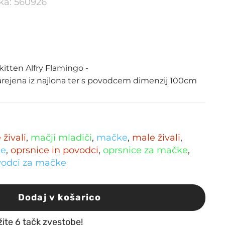
lka: 560926
itten Alfry Flamingo -
rejena iz najlona ter s povodcem dimenzij 100cm
živali
,
mačji mladiči
,
mačke
,
male živali
,
ke
,
oprsnice in povodci
,
oprsnice za mačke
,
ovodci za mačke
Dodaj v košarico
žite 6 tačk zvestobe!