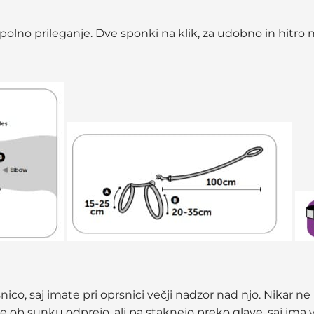
popolno prileganje. Dve sponki na klik, za udobno in hitro
nico, saj imate pri oprsnici večji nadzor nad njo. Nikar n
 ob sunku odprejo, ali pa staknejo preko glave, saj ima