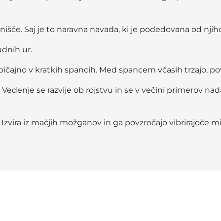
nišče. Saj je to naravna navada, ki je podedovana od njih
udnih ur.
bičajno v kratkih spancih. Med spancem včasih trzajo, po
Vedenje se razvije ob rojstvu in se v večini primerov nada
Izvira iz mačjih možganov in ga povzročajo vibrirajoče miš