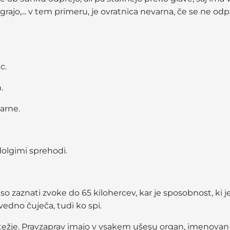
ograjo,... v tem primeru, je ovratnica nevarna, če se ne
c.
.
varne.
dolgimi sprehodi.
 so zaznati zvoke do 65 kilohercev, kar je sposobnost, ki
edno čuječa, tudi ko spi.
žje. Pravzaprav imajo v vsakem ušesu organ, imenovan ves