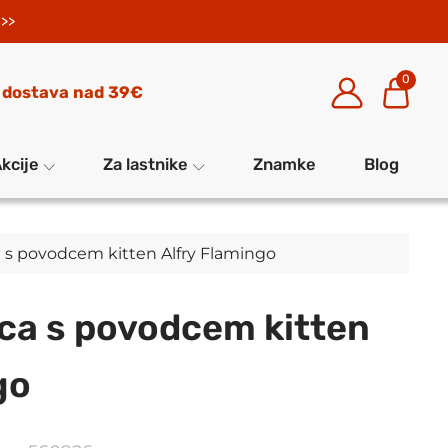
>>
0
 dostava nad 39€
kcije
Za lastnike
Znamke
Blog
a s povodcem kitten Alfry Flamingo
ca s povodcem kitten
go