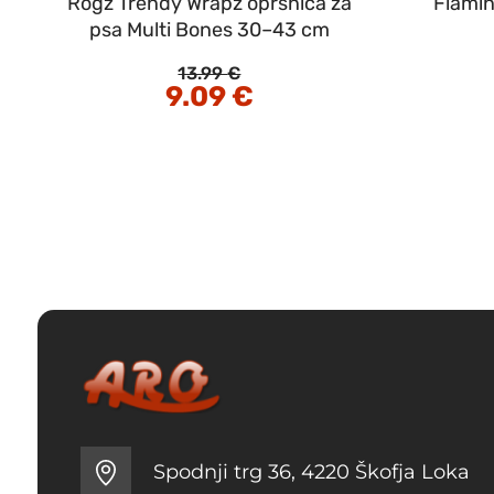
Rogz Trendy Wrapz oprsnica za
Flamin
psa Multi Bones 30–43 cm
13.99
€
Izvirna
9.09
€
Trenutna
cena
cena
je
je:
bila:
9.09 €.
13.99 €.
Spodnji trg 36, 4220 Škofja Loka