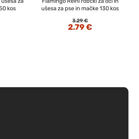
n ušesa za
Flamingo Reini robčki za oči in
 50 kos
ušesa za pse in mačke 130 kos
3.29
€
enutna
Izvirna
2.79
€
Trenutna
na
cena
cena
je
je:
80 €.
bila:
2.79 €.
3.29 €.