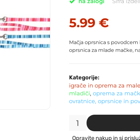
na zalogi
Šifra izde
5.99
€
Mačja oprsnica s povodcem k
oprsnica za mlade mačke, na
Kategorije:
igrače in oprema za male 
mladiči
,
oprema za mač
ovratnice, oprsnice in p
Mačja
oprsnica
Opravite nakup in si prislu