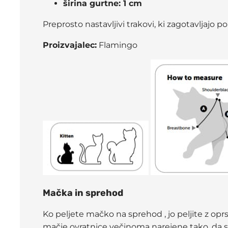
širina gurtne: 1 cm
Preprosto nastavljivi trakovi, ki zagotavljajo 
Proizvajalec:
Flamingo
Mačka in sprehod
Ko peljete mačko na sprehod , jo peljite z oprs
mačje ovratnice večinoma narejene tako, da se