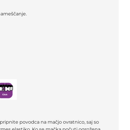
 nameščanje.
e pripnite povodca na mačjo ovratnico, saj so
 vmes elastiko. Ko se mačka počuti ogrožena,