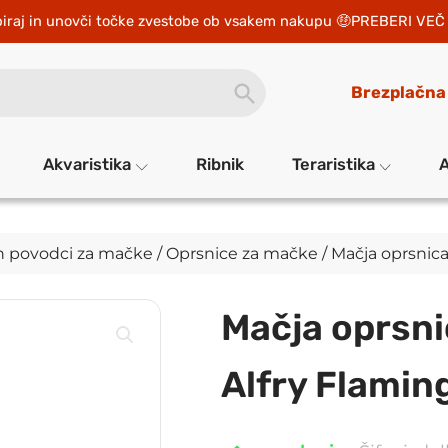
iraj in unovči točke zvestobe ob vsakem nakupu 
PREBERI VEČ 
SEARCH
Brezplačna
BUTTON
Akvaristika
Ribnik
Teraristika
A
in povodci za mačke
/
Oprsnice za mačke
/ Mačja oprsnic
Mačja oprsni
Alfry Flamin