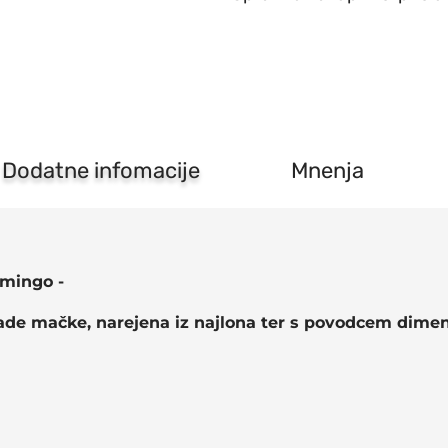
s
povodcem
kitten
Alfry
Flamingo
količina
Dodatne infomacije
Mnenja
amingo -
ade mačke, narejena iz najlona ter s povodcem dimen