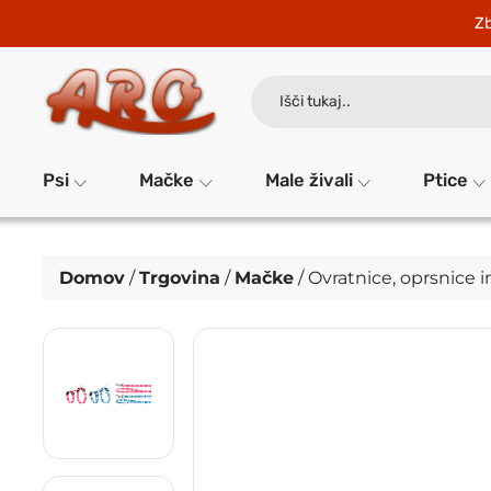
Zb
Search
for:
Psi
Mačke
Male živali
Ptice
Domov
/
Trgovina
/
Mačke
/
Ovratnice, oprsnice 