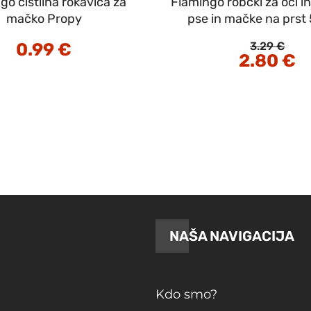
go čistilna rokavica za
Flamingo robčki za oči i
mačko Propy
pse in mačke na prst
0.99
€
3.29
€
Izvirna
2.80
€
Tr
cena
ce
je
je:
bila:
2.
3.29 €.
NAŠA NAVIGACIJA
Kdo smo?