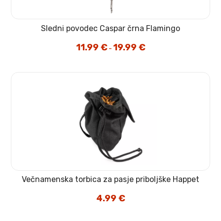
Sledni povodec Caspar črna Flamingo
11.99
€
19.99
€
Cenovni
–
razpon:
od
11.99 €
do
19.99 €
Večnamenska torbica za pasje priboljške Happet
4.99
€