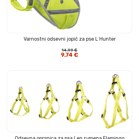
Varnostni odsevni jopič za pse L Hunter
14.99
€
Izvirna
9.74
€
Trenutna
cena
cena
je
je:
bila:
9.74 €.
14.99 €.
Odsevna oprsnica za psa Len rumena Flamingo