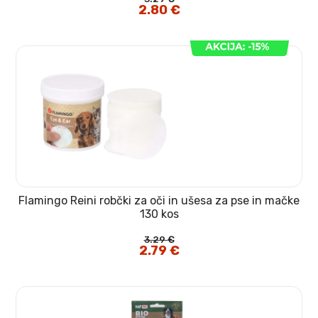
Izvirna
2.80
€
Trenutna
cena
cena
je
je:
bila:
2.80 €.
3.29 €.
Flamingo Reini robčki za oči in ušesa za pse in mačke
130 kos
3.29
€
Izvirna
2.79
€
Trenutna
cena
cena
je
je:
bila:
2.79 €.
3.29 €.