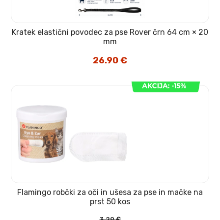
Kratek elastični povodec za pse Rover črn 64 cm × 20
mm
26.90
€
Flamingo robčki za oči in ušesa za pse in mačke na
prst 50 kos
3.29
€