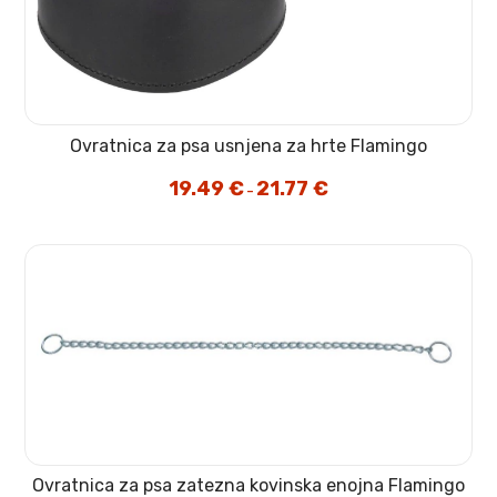
Ovratnica za psa usnjena za hrte Flamingo
19.49
€
21.77
€
Cenovni
–
razpon:
od
19.49 €
do
21.77 €
Ovratnica za psa zatezna kovinska enojna Flamingo