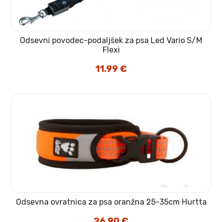
Odsevni povodec-podaljšek za psa Led Vario S/M
Flexi
11.99
€
Odsevna ovratnica za psa oranžna 25-35cm Hurtta
26.90
€