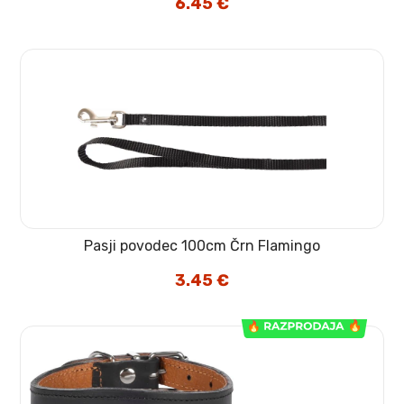
6.45
€
Pasji povodec 100cm Črn Flamingo
3.45
€