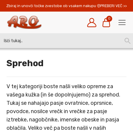
Zbiraj in unovči točke zvestobe ob vsakem nakupu 
PREBERI VEČ >>
0
Search
SEA
for:
BUT
Sprehod
V tej kategoriji boste našli veliko opreme za
vašega kužka (in še dopolnjujemo) za sprehod.
Tukaj se nahajajo pasje ovratnice, oprsnice,
povodce, nosilce vrečk in vrečke za pasje
iztrebke, nagobčnike, imenske obeske in pasja
oblačila. Veliko več pa boste našli v naših