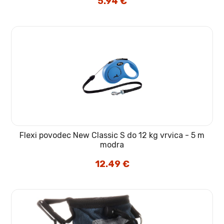
5.94
€
cena
cena
je
je:
bila:
5.94 €.
6.99 €.
Flexi povodec New Classic S do 12 kg vrvica - 5 m
modra
12.49
€