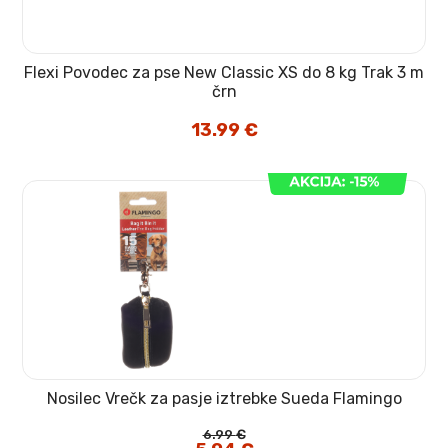
Flexi Povodec za pse New Classic XS do 8 kg Trak 3 m
črn
13.99
€
Nosilec Vrečk za pasje iztrebke Sueda Flamingo
6.99
€
Izvirna
Trenutna