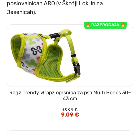
poslovalnicah ARO (v Škofji Loki in na
Jesenicah).
Rogz Trendy Wrapz oprsnica za psa Multi Bones 30–
43 cm
13.99
€
Izvirna
9.09
€
Trenutna
cena
cena
je
je:
bila:
9.09 €.
13.99 €.