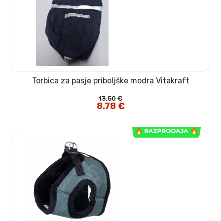
Torbica za pasje priboljške modra Vitakraft
13.50
€
Izvirna
8.78
€
Trenutna
cena
cena
je
je:
bila:
8.78 €.
13.50 €.