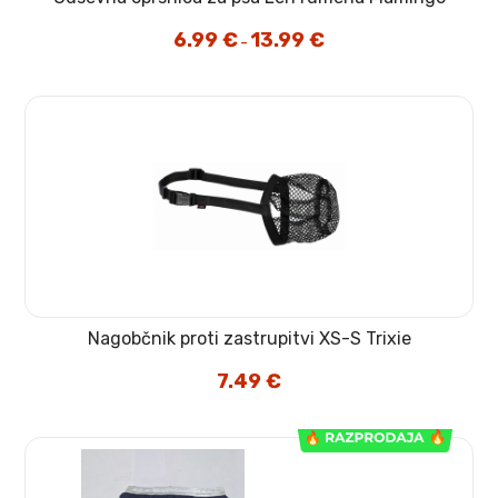
6.99
€
13.99
€
Cenovni
–
razpon:
od
6.99 €
do
13.99 €
Nagobčnik proti zastrupitvi XS-S Trixie
7.49
€