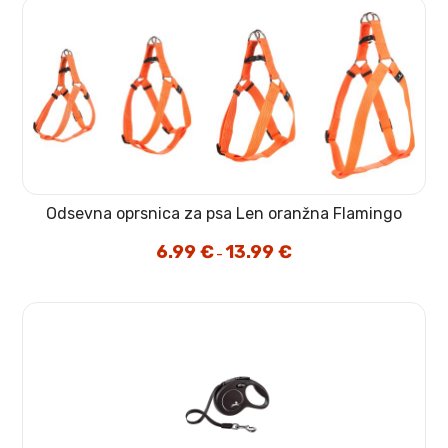
Odsevna oprsnica za psa Len oranžna Flamingo
6.99
€
13.99
€
Cenovni
–
razpon:
od
6.99 €
do
13.99 €