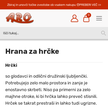
Zbiraj in unovči točke zvestobe ob vsakem nakupu 
PREBERI VEČ >>
0
Search
SEA
for:
BUT
Hrana za hrčke
Hrčki
so glodavci in odlični družinski ljubljenčki.
Potrebujejo zelo malo prostora in zanje je
enostavno skrbeti. Niso pa primerni za zelo
majhne otroke, ki bi hrčka lahko preveč stisnili.
Hrček se takrat prestraši in lahko tudi ugrizne.