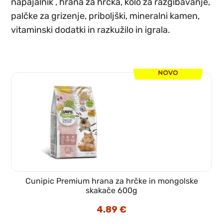
napajalnik
,
hrana za hrčka
,
kolo za razgibavanje
,
palčke za grizenje
,
priboljški
,
mineralni kamen
,
vitaminski dodatki
in
razkužilo in
igrala
.
Cunipic Premium hrana za hrčke in mongolske
skakače 600g
4.89
€