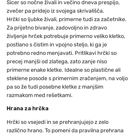
Sicer so nočne živali in večino dneva prespijo,
zvečer pa pridejo iz svojega
skrivališča
.
Hrčki so ljubke živali, primerne tudi za začetnike.
Za prijetno bivanje, zadovoljno in zdravo
življenje hrček potrebuje primerno veliko kletko,
postlano s čistim in
vpojno steljo
, ki ga je
potrebno redno menjavati. Pritlikavi hrčki so
precej manjši od zlatega, zato zanje niso
primerne enake
kletke
. Idealne so plastične ali
steklene posode s primernim zračenjem, na voljo
pa so že tudi posebne kletke z manjšim
razmakom med rešetkami.
Hrana za hrčka
Hrčki so vsejedi in se prehranjujejo z zelo
različno hrano. To pomeni da pravilna prehrana