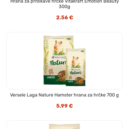
Hrana za pritlikave hrčke Vitakraft Emotion Beauty
300g
2.56
€
Versele Laga Nature Hamster hrana za hrčke 700 g
5.99
€