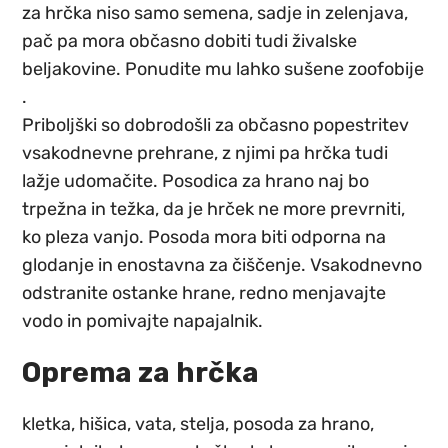
za hrčka niso samo
semena
, sadje in zelenjava,
pač pa mora občasno dobiti tudi živalske
beljakovine. Ponudite mu lahko
sušene zoofobije
.
Priboljški
so dobrodošli za občasno popestritev
vsakodnevne prehrane, z njimi pa hrčka tudi
lažje udomačite.
Posodica
za hrano naj bo
trpežna in težka, da je hrček ne more prevrniti,
ko pleza vanjo. Posoda mora biti odporna na
glodanje in enostavna za čiščenje. Vsakodnevno
odstranite ostanke hrane, redno menjavajte
vodo in pomivajte napajalnik.
Oprema za hrčka
kletka
,
hišica
,
vata
,
stelja
,
posoda za hrano
,