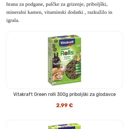
hrana za podgane
,
palčke za grizenje
,
priboljški
,
mineralni kamen
,
vitaminski dodatki
,
razkužilo in
igrala
.
Vitakraft Green rolli 300g priboljški za glodavce
2.99
€