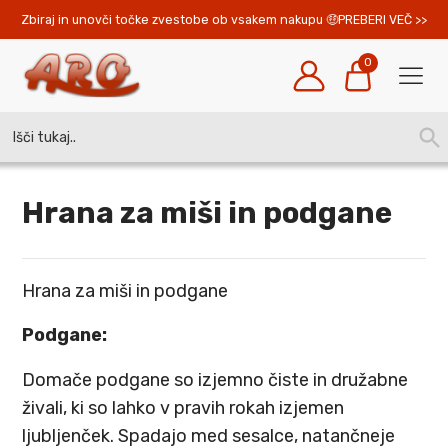
Zbiraj in unovči točke zvestobe ob vsakem nakupu 
PREBERI VEČ >>
0
Search
SEA
for:
BUT
Hrana za miši in podgane
Hrana za miši in podgane
Podgane:
Domače podgane so izjemno čiste in družabne
živali, ki so lahko v pravih rokah izjemen
ljubljenček. Spadajo med sesalce, natančneje