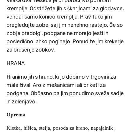
Vsaka dva meseca je priporočljivo porezati
kremplje. Odstrižete jih s
škarjicami za glodavce
,
vendar samo konico kremplja. Prav tako jim
pregledujte zobe, saj jim nenehno rastejo. Če so
zobje predolgi, podgane ne morejo jesti in
posledično lahko poginejo. Ponudite jim
krekerje
za brušenje zobkov.
HRANA
Hranimo jih s hrano, ki jo dobimo v
trgovini za
male živali Aro
z mešanicami ali briketi za
podgane. Občasno pa jim ponudimo sveže sadje
in zelenjavo.
Oprema
Kletka
,
hiši
ca
,
stelja
,
posoda za hrano
,
napajalnik
,