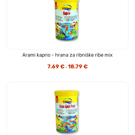
Arami kaprio - hrana za ribniške ribe mix
7.69
€
18.79
€
Cenovni
–
razpon:
od
7.69 €
do
18.79 €