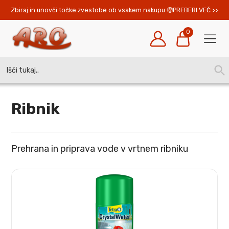
Zbiraj in unovči točke zvestobe ob vsakem nakupu 
PREBERI VEČ >>
0
Search
SEA
for:
BUT
Ribnik
Prehrana in priprava vode v vrtnem ribniku