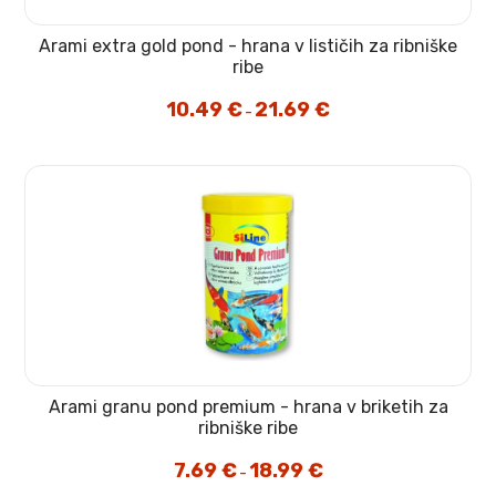
Arami extra gold pond - hrana v lističih za ribniške
ribe
10.49
€
21.69
€
Cenovni
–
razpon:
od
10.49 €
do
21.69 €
Arami granu pond premium - hrana v briketih za
ribniške ribe
7.69
€
18.99
€
Cenovni
–
razpon:
od