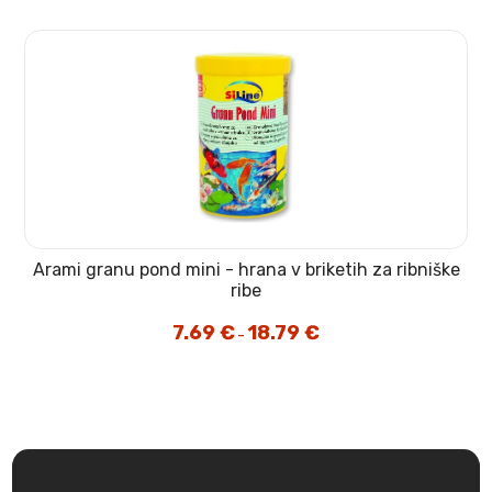
7.69 €
do
18.99 €
Arami granu pond mini - hrana v briketih za ribniške
ribe
7.69
€
18.79
€
Cenovni
–
razpon:
od
7.69 €
do
18.79 €