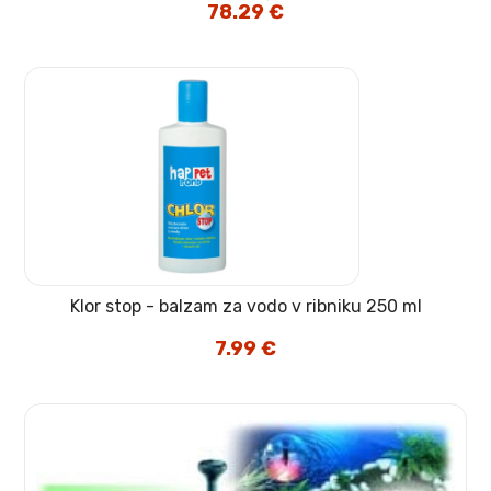
Izvirna
78.29
€
Trenutna
cena
cena
je
je:
bila:
78.29 €.
92.10 €.
Klor stop - balzam za vodo v ribniku 250 ml
7.99
€