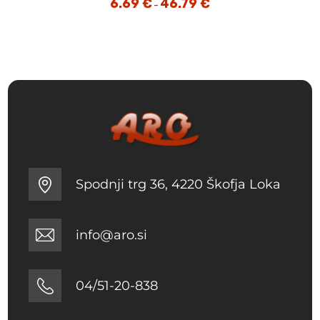
6.69
€
46.79
€
Cenovni
–
razpon:
od
6.69 €
do
46.79 €
Spodnji trg 36, 4220 Škofja Loka
info@aro.si
04/51-20-838