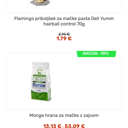
Flamingo priboljšek za mačke pasta Deli Yumm
hairball control 70g
2.10
€
Izvirna
1.79
€
Trenutna
cena
cena
je
je:
bila:
1.79 €.
2.10 €.
Monge hrana za mačke z zajcem
13.13
€
53.09
€
Cenovni
–