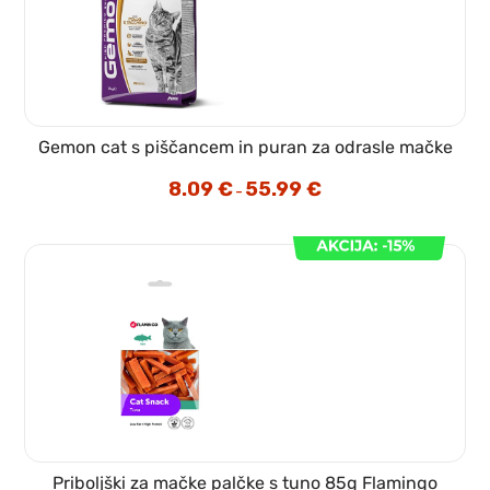
Gemon cat s piščancem in puran za odrasle mačke
8.09
€
55.99
€
Cenovni
–
razpon:
od
8.09 €
do
55.99 €
Priboljški za mačke palčke s tuno 85g Flamingo