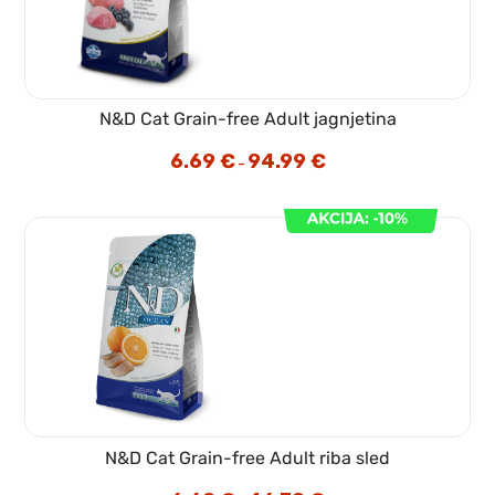
N&D Cat Grain-free Adult jagnjetina
6.69
€
94.99
€
Cenovni
–
razpon:
od
6.69 €
do
94.99 €
N&D Cat Grain-free Adult riba sled