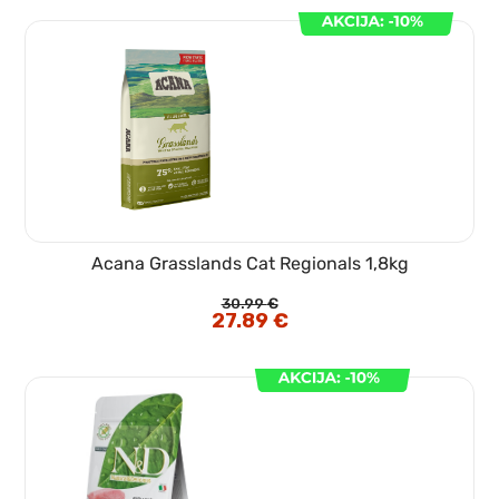
3.25 €.
Acana Grasslands Cat Regionals 1,8kg
30.99
€
Izvirna
27.89
€
Trenutna
cena
cena
je
je:
bila:
27.89 €.
30.99 €.