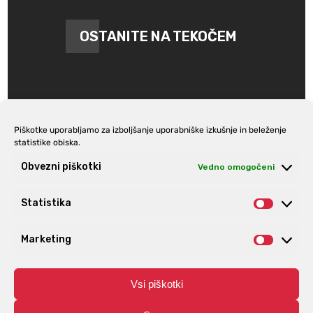
OSTANITE NA TEKOČEM
Piškotke uporabljamo za izboljšanje uporabniške izkušnje in beleženje
statistike obiska.
Prijava na e-novice
Obvezni piškotki
Vedno omogočeni
Statistika
Statist
Marketing
Market
Vsi piškotki