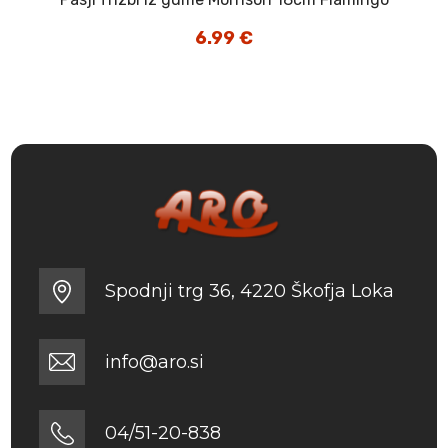
6.99
€
Spodnji trg 36, 4220 Škofja Loka
info@aro.si
04/51-20-838