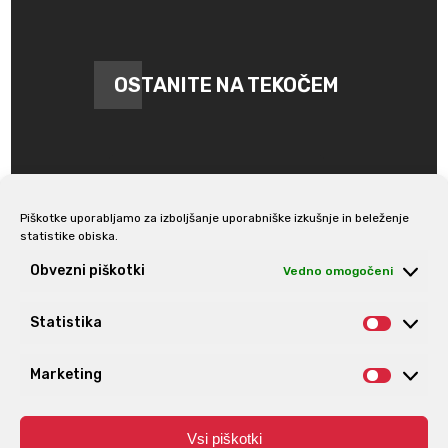
OSTANITE NA TEKOČEM
Piškotke uporabljamo za izboljšanje uporabniške izkušnje in beleženje
statistike obiska.
Prijava na e-novice
Obvezni piškotki
Vedno omogočeni
Statistika
Statis
Marketing
Market
Vsi piškotki