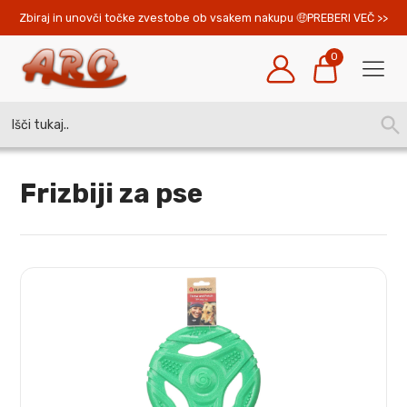
Zbiraj in unovči točke zvestobe ob vsakem nakupu 
PREBERI VEČ >>
0
Search
SEA
for:
BUT
Frizbiji za pse