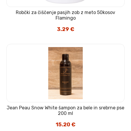
Robčki za čiščenje pasjih zob z meto 50kosov
Flamingo
3.29
€
Jean Peau Snow White šampon za bele in srebrne pse
200 ml
15.20
€