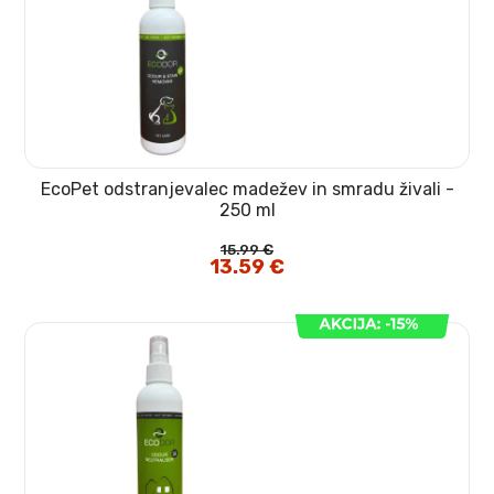
EcoPet odstranjevalec madežev in smradu živali -
250 ml
15.99
€
Izvirna
13.59
€
Trenutna
cena
cena
je
je:
bila:
13.59 €.
15.99 €.