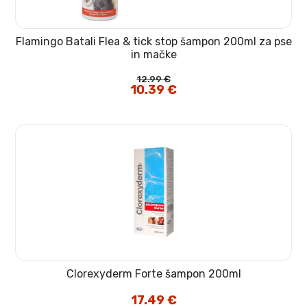
Flamingo Batali Flea & tick stop šampon 200ml za pse
in mačke
12.99
€
Izvirna
10.39
€
Trenutna
cena
cena
je
je:
bila:
10.39 €.
12.99 €.
Clorexyderm Forte šampon 200ml
17.49
€