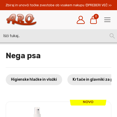
Zbiraj in unovči točke zvestobe ob vsakem nakupu 
PREBERI VEČ >>
0
Search
SEA
for:
BUT
Nega psa
Higienske hlačke in vložki
Krtače in glavniki za ps