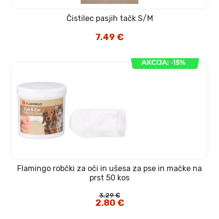
Čistilec pasjih tačk S/M
7.49
€
Flamingo robčki za oči in ušesa za pse in mačke na
prst 50 kos
3.29
€
Izvirna
2.80
€
Trenutna
cena
cena
je
je:
bila:
2.80 €.