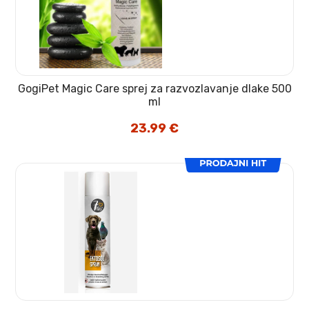
GogiPet Magic Care sprej za razvozlavanje dlake 500
ml
23.99
€