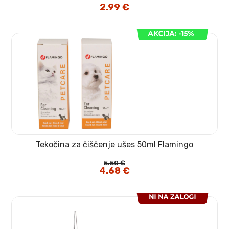
2.99
€
Tekočina za čiščenje ušes 50ml Flamingo
5.50
€
Izvirna
4.68
€
Trenutna
cena
cena
je
je:
bila:
4.68 €.
5.50 €.