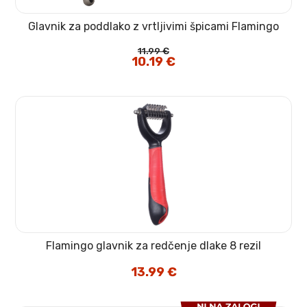
Glavnik za poddlako z vrtljivimi špicami Flamingo
11.99
€
Izvirna
10.19
€
Trenutna
cena
cena
je
je:
bila:
10.19 €.
11.99 €.
Flamingo glavnik za redčenje dlake 8 rezil
13.99
€