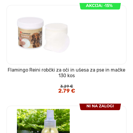
3.29 €.
Flamingo Reini robčki za oči in ušesa za pse in mačke
130 kos
3.29
€
Izvirna
2.79
€
Trenutna
cena
cena
je
je:
bila:
2.79 €.
3.29 €.