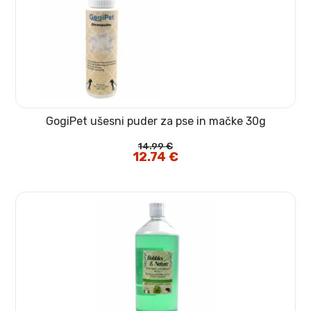
GogiPet ušesni puder za pse in mačke 30g
14.99
€
Izvirna
12.74
€
Trenutna
cena
cena
je
je:
bila:
12.74 €.
14.99 €.