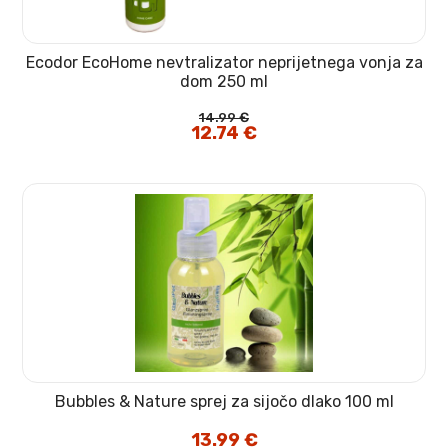
Ecodor EcoHome nevtralizator neprijetnega vonja za
dom 250 ml
14.99
€
Izvirna
12.74
€
Trenutna
cena
cena
je
je:
bila:
12.74 €.
14.99 €.
Bubbles & Nature sprej za sijočo dlako 100 ml
13.99
€