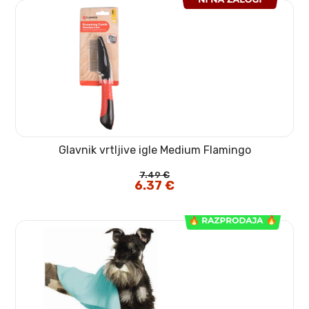
Glavnik vrtljive igle Medium Flamingo
7.49
€
Izvirna
6.37
€
Trenutna
cena
cena
je
je:
bila:
6.37 €.
7.49 €.