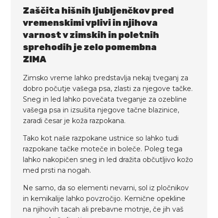
Zaščita hišnih ljubljenčkov pred
vremenskimi vplivi in ​​njihova
varnost v zimskih in poletnih
sprehodih je zelo pomembna
ZIMA
Zimsko vreme lahko predstavlja nekaj tveganj za
dobro počutje vašega psa, zlasti za njegove tačke.
Sneg in led lahko povečata tveganje za ozebline
vašega psa in izsušita njegove tačne blazinice,
zaradi česar je koža razpokana.
Tako kot naše razpokane ustnice so lahko tudi
razpokane tačke moteče in boleče. Poleg tega
lahko nakopičen sneg in led dražita občutljivo kožo
med prsti na nogah.
Ne samo, da so elementi nevarni, sol iz pločnikov
in kemikalije lahko povzročijo. Kemične opekline
na njihovih tacah ali prebavne motnje, če jih vaš