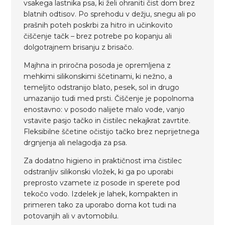
vsakega lastnika psa, ki želi ohraniti čist dom brez
blatnih odtisov. Po sprehodu v dežju, snegu ali po
prašnih poteh poskrbi za hitro in učinkovito
čiščenje tačk – brez potrebe po kopanju ali
dolgotrajnem brisanju z brisačo.
Majhna in priročna posoda je opremljena z
mehkimi silikonskimi ščetinami, ki nežno, a
temeljito odstranijo blato, pesek, sol in drugo
umazanijo tudi med prsti. Čiščenje je popolnoma
enostavno: v posodo nalijete malo vode, vanjo
vstavite pasjo tačko in čistilec nekajkrat zavrtite.
Fleksibilne ščetine očistijo tačko brez neprijetnega
drgnjenja ali nelagodja za psa.
Za dodatno higieno in praktičnost ima čistilec
odstranljiv silikonski vložek, ki ga po uporabi
preprosto vzamete iz posode in sperete pod
tekočo vodo. Izdelek je lahek, kompakten in
primeren tako za uporabo doma kot tudi na
potovanjih ali v avtomobilu.