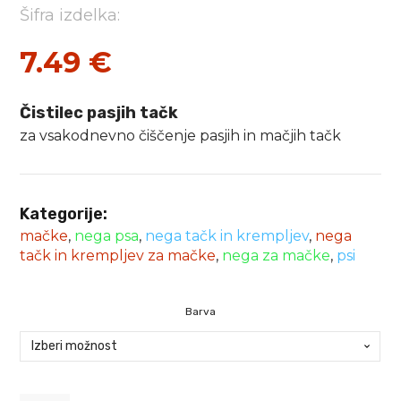
Šifra izdelka:
7.49
€
Čistilec pasjih tačk
za vsakodnevno čiščenje pasjih in mačjih tačk
Kategorije:
mačke
,
nega psa
,
nega tačk in krempljev
,
nega
tačk in krempljev za mačke
,
nega za mačke
,
psi
Barva