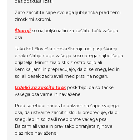
pes poskuša lizati.
Zato zaščitite šape svojega ljubljenčka pred temi
zimskimi skrbmi.
Škornji
so najboljši način za zaščito tačk vašega
psa
Tako kot človeški zimski škornji tudi pasji škornji
enako ščitijo noge vašega kosmatega najboljšega
prijatelja. Minimizirajo stik z ostro soljo ali
kemikalijami in preprečujejo, da bi se sneg, led in
sol ali pesek zadrževali med prsti na nogah.
Izdelki za zaščito tačk
poskrbijo, da so tačke
vašega psa varne in navlažene
Pred sprehodi nanesite balzam na šape svojega
psa, da ustvarite zaščitni sloj, ki preprečuje, da bi
sneg, led in sol zašli med prste vašega psa.
Balzam ali vazelin prav tako ohranjata njihove
blazinice navlažene.