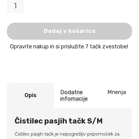
Čistilec
pasjih
tačk
S/M
Dodaj v košarico
količina
Opravite nakup in si prislužite 7 tačk zvestobe!
Dodatne
Mnenja
Opis
infomacije
Čistilec pasjih tačk S/M
Čistilec pasjih tačk je nepogrešljiv pripomoček za