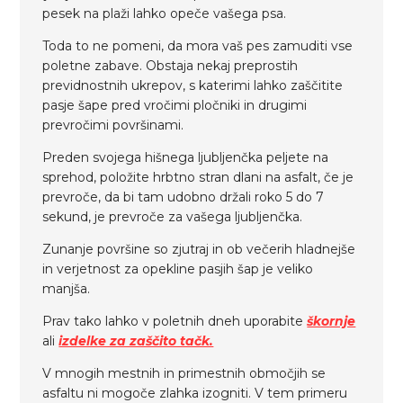
pesek na plaži lahko opeče vašega psa.
Toda to ne pomeni, da mora vaš pes zamuditi vse
poletne zabave. Obstaja nekaj preprostih
previdnostnih ukrepov, s katerimi lahko zaščitite
pasje šape pred vročimi pločniki in drugimi
prevročimi površinami.
Preden svojega hišnega ljubljenčka peljete na
sprehod, položite hrbtno stran dlani na asfalt, če je
prevroče, da bi tam udobno držali roko 5 do 7
sekund, je prevroče za vašega ljubljenčka.
Zunanje površine so zjutraj in ob večerih hladnejše
in verjetnost za opekline pasjih šap je veliko
manjša.
Prav tako lahko v poletnih dneh uporabite
škornje
ali
izdelke za zaščito tačk.
V mnogih mestnih in primestnih območjih se
asfaltu ni mogoče zlahka izogniti. V tem primeru