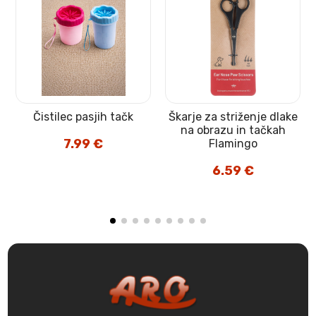
Čistilec pasjih tačk
Škarje za striženje dlake
na obrazu in tačkah
7.99
€
Flamingo
6.59
€