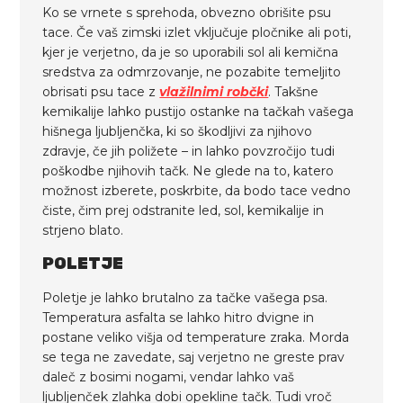
Ko se vrnete s sprehoda, obvezno obrišite psu
tace. Če vaš zimski izlet vključuje pločnike ali poti,
kjer je verjetno, da je so uporabili sol ali kemična
sredstva za odmrzovanje, ne pozabite temeljito
obrisati psu tace z
vlažilnimi robčki
. Takšne
kemikalije lahko pustijo ostanke na tačkah vašega
hišnega ljubljenčka, ki so škodljivi za njihovo
zdravje, če jih poližete – in lahko povzročijo tudi
poškodbe njihovih tačk. Ne glede na to, katero
možnost izberete, poskrbite, da bodo tace vedno
čiste, čim prej odstranite led, sol, kemikalije in
strjeno blato.
POLETJE
Poletje je lahko brutalno za tačke vašega psa.
Temperatura asfalta se lahko hitro dvigne in
postane veliko višja od temperature zraka. Morda
se tega ne zavedate, saj verjetno ne greste prav
daleč z bosimi nogami, vendar lahko vaš
ljubljenček zlahka dobi opekline tačk. Tudi vroč