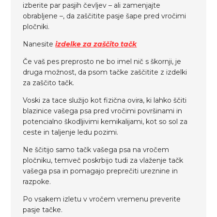
izberite par pasjih čevljev – ali zamenjajte
obrabljene –, da zaščitite pasje šape pred vročimi
pločniki.
Nanesite
izdelke za zaščito tačk
Če vaš pes preprosto ne bo imel nič s škornji, je
druga možnost, da psom tačke zaščitite z izdelki
za zaščito tačk.
Voski za tace služijo kot fizična ovira, ki lahko ščiti
blazinice vašega psa pred vročimi površinami in
potencialno škodljivimi kemikalijami, kot so sol za
ceste in taljenje ledu pozimi.
Ne ščitijo samo tačk vašega psa na vročem
pločniku, temveč poskrbijo tudi za vlaženje tačk
vašega psa in pomagajo preprečiti ureznine in
razpoke.
Po vsakem izletu v vročem vremenu preverite
pasje tačke.