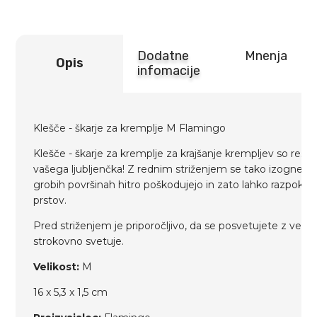
Dodatne
Mnenja
Opis
infomacije
Klešče - škarje za kremplje M Flamingo
Klešče - škarje za kremplje za krajšanje krempljev so res
vašega ljubljenčka! Z rednim striženjem se tako izognemo
grobih površinah hitro poškodujejo in zato lahko razpok
prstov.
Pred striženjem je priporočljivo, da se posvetujete z vet
strokovno svetuje.
Velikost:
M
16 x 5,3 x 1,5 cm