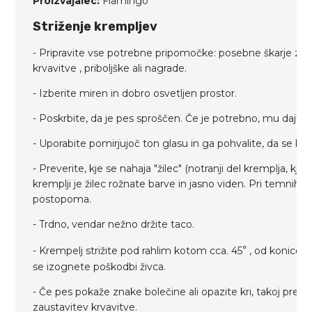
Proizvajalec:
Flamingo
Striženje krempljev
- Pripravite vse potrebne pripomočke: posebne škarje za p
krvavitve , priboljške ali nagrade.
- Izberite miren in dobro osvetljen prostor.
- Poskrbite, da je pes sproščen. Če je potrebno, mu dajte
- Uporabite pomirjujoč ton glasu in ga pohvalite, da se bo 
- Preverite, kje se nahaja "žilec" (notranji del kremplja, kjer s
kremplji je žilec rožnate barve in jasno viden. Pri temnih k
postopoma.
- Trdno, vendar nežno držite taco.
- Krempelj strižite pod rahlim kotom cca. 45
°
, od konice p
se izognete poškodbi živca.
- Če pes pokaže znake bolečine ali opazite kri, takoj prene
zaustavitev krvavitve.