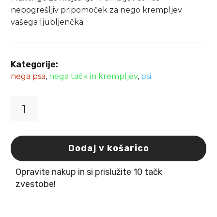
nepogrešljiv pripomoček za nego krempljev
vašega ljubljenčka
Kategorije:
nega psa
,
nega tačk in krempljev
,
psi
Klešče
-
škarje
za
Dodaj v košarico
kremplje
M
Opravite nakup in si prislužite 10 tačk
Flamingo
količina
zvestobe!