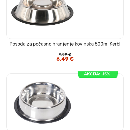
Posoda za počasno hranjenje kovinska 500ml Kerbl
9.99
€
Izvirna
6.49
€
Trenutna
cena
cena
je
je:
bila:
6.49 €.
9.99 €.