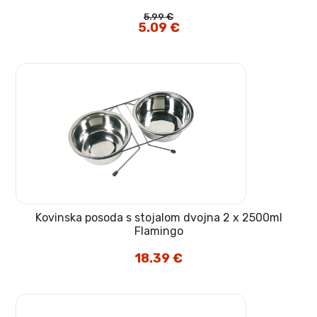
5.99
€
Izvirna
5.09
€
Trenutna
cena
cena
je
je:
bila:
5.09 €.
5.99 €.
Kovinska posoda s stojalom dvojna 2 x 2500ml
Flamingo
18.39
€