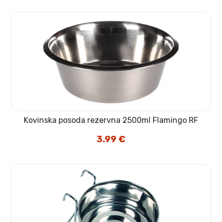
bila:
2.80 €.
3.29 €.
Kovinska posoda rezervna 2500ml Flamingo RF
3.99
€