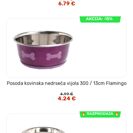
Izvirna
6.79
€
Trenutna
cena
cena
je
je:
bila:
6.79 €.
7.99 €.
Posoda kovinska nedrseča vijola 300 / 13cm Flamingo
4.99
€
Izvirna
4.24
€
Trenutna
cena
cena
je
je:
bila:
4.24 €.
4.99 €.