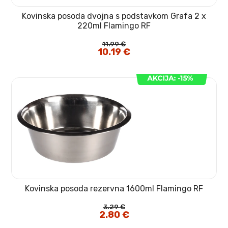
Kovinska posoda dvojna s podstavkom Grafa 2 x
220ml Flamingo RF
11.99
€
Izvirna
10.19
€
Trenutna
cena
cena
je
je:
bila:
10.19 €.
11.99 €.
Kovinska posoda rezervna 1600ml Flamingo RF
3.29
€
Izvirna
2.80
€
Trenutna
cena
cena
je
je: