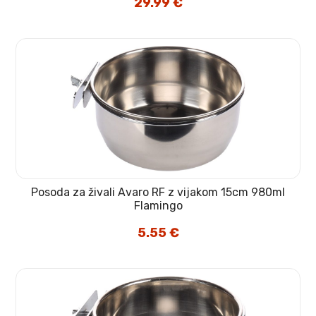
29.99
€
Posoda za živali Avaro RF z vijakom 15cm 980ml
Flamingo
5.55
€