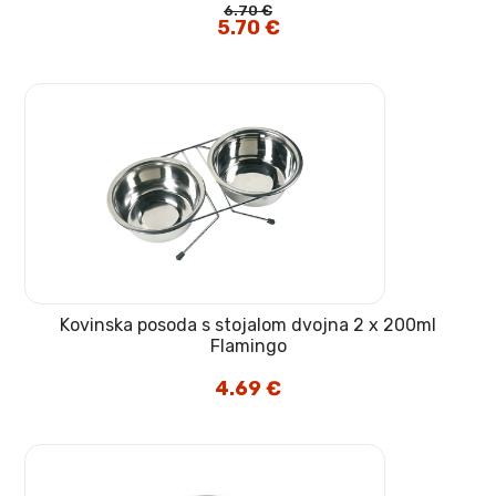
6.70
€
Izvirna
5.70
€
Trenutna
cena
cena
je
je:
bila:
5.70 €.
6.70 €.
Kovinska posoda s stojalom dvojna 2 x 200ml
Flamingo
4.69
€