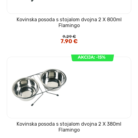
Kovinska posoda s stojalom dvojna 2 X 800ml
Flamingo
9.29
€
Izvirna
7.90
€
Trenutna
cena
cena
je
je:
bila:
7.90 €.
9.29 €.
Kovinska posoda s stojalom dvojna 2 X 380ml
Flamingo