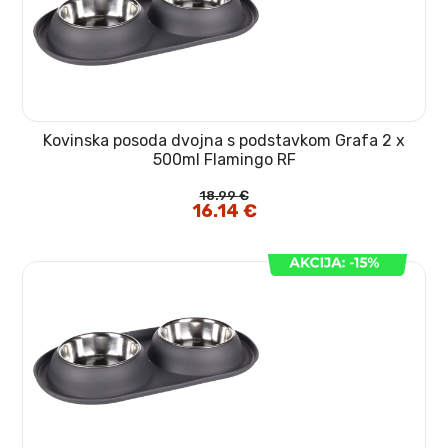
Kovinska posoda dvojna s podstavkom Grafa 2 x
500ml Flamingo RF
18.99
€
Izvirna
16.14
€
Trenutna
cena
cena
je
je:
bila:
16.14 €.
18.99 €.