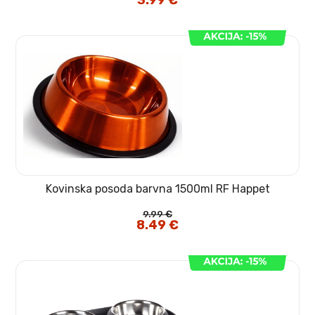
3.99
€
Kovinska posoda barvna 1500ml RF Happet
9.99
€
Izvirna
8.49
€
Trenutna
cena
cena
je
je:
bila:
8.49 €.
9.99 €.