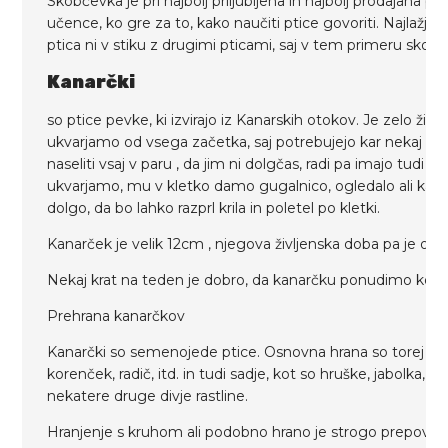
Skobčevka je pri najbolj priljubljena in najbolj prodajana pa
učence, ko gre za to, kako naučiti ptice govoriti. Najlažj
ptica ni v stiku z drugimi pticami, saj v tem primeru skob
Kanarčki
so ptice pevke, ki izvirajo iz Kanarskih otokov. Je zelo ži
ukvarjamo od vsega začetka, saj potrebujejo kar nekaj časa, 
naseliti vsaj v paru , da jim ni dolgčas, radi pa imajo tud
ukvarjamo, mu v kletko damo gugalnico, ogledalo ali kakš
dolgo, da bo lahko razprl krila in poletel po kletki.
Kanarček je velik 12cm , njegova življenska doba pa je od 1
Nekaj krat na teden je dobro, da kanarčku ponudimo kopaln
Prehrana kanarčkov
Kanarčki so semenojede ptice. Osnovna hrana so torej seme
korenček, radič, itd. in tudi sadje, kot so hruške, jabolka, 
nekatere druge divje rastline.
Hranjenje s kruhom ali podobno hrano je strogo prepove