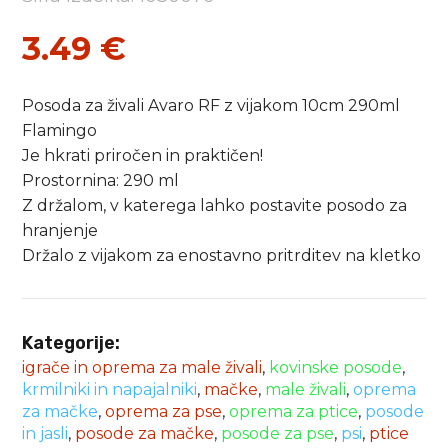
3.49
€
Posoda za živali Avaro RF z vijakom 10cm 290ml
Flamingo
Je hkrati priročen in praktičen!
Prostornina: 290 ml
Z držalom, v katerega lahko postavite posodo za
hranjenje
Držalo z vijakom za enostavno pritrditev na kletko
Kategorije:
igrače in oprema za male živali
,
kovinske posode
,
krmilniki in napajalniki
,
mačke
,
male živali
,
oprema
za mačke
,
oprema za pse
,
oprema za ptice
,
posode
in jasli
,
posode za mačke
,
posode za pse
,
psi
,
ptice