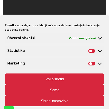
Piškotke uporabljamo za izboljšanje uporabniške izkušnje in beleženje
statistike obiska.
Prijava na e-novice
Obvezni piškotki
Vedno omogočeni
Statistika
Statis
Marketing
Market
Vsi piškotki
Samo
Shrani nastavitve
© Aro | Vse pravice pridržane. | Izdelava spletnih trgovin