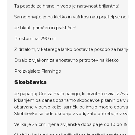
Ta posoda za hrano in vodo je naravnost briljantna!
Samo privijte jo na kletko in vaš kosmati prijatelj se ne bo n
Je hkrati priročen in praktičen!
Prostornina: 290 ml
Z držalom, v katerega lahko postavite posodo za hranjenj
Držalo z vijakom za enostavno pritrditev na kletko
Proizvajalec: Flamingo
Skobčevka
Je papagaj. Gre za malo papigo, ki prvotno izvira iz Avstrali
križanjem pa danes poznamo skobčevke pisanih barv od mo
obarvane v barvo kože, samčki pa imajo modro obarvano.
Skobčevke se rade okopajo v vodi, zato potrebuje v svoji k
Velika je 24 cm, njena življenska doba pa je od 10 do 15 let