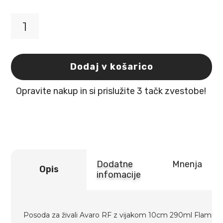
Posoda
za
živali
Avaro
Dodaj v košarico
RF
z
Opravite nakup in si prislužite 3 tačk zvestobe!
vijakom
10cm
290ml
Flamingo
količina
Dodatne
Mnenja
Opis
infomacije
Posoda za živali Avaro RF z vijakom 10cm 290ml Flamin