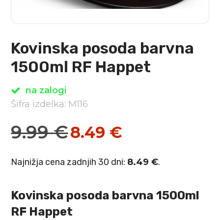
Kovinska posoda barvna
1500ml RF Happet
na zalogi
Šifra izdelka: M116
9.99
€
8.49
€
Izvirna
Trenutna
cena
cena
Najnižja cena zadnjih 30 dni:
8.49
€
.
je
je:
bila:
8.49 €.
Kovinska posoda barvna 1500ml
9.99 €.
RF Happet