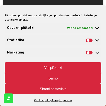
Piškotke uporabljamo za izboljšanje uporabniške izkušnje in beleženje
statistike obiska.
Prijava na e-novice
Obvezni piškotki
Vedno omogočeni
Statistika
Statis
Marketing
Market
Vsi piškotki
Samo
Shrani nastavitve
© Aro | Vse pravice pridržane. | Izdelava spletnih trgovin
Spletnik.si
Cookie policy
Pogoji uporabe