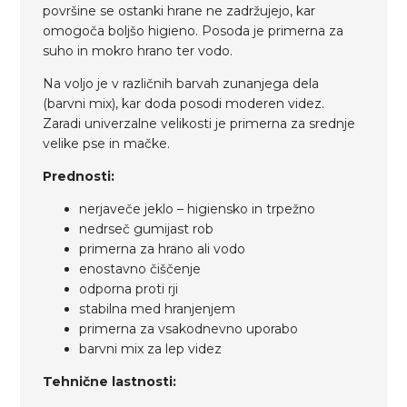
površine se ostanki hrane ne zadržujejo, kar
omogoča boljšo higieno. Posoda je primerna za
suho in mokro hrano ter vodo.
Na voljo je v različnih barvah zunanjega dela
(barvni mix), kar doda posodi moderen videz.
Zaradi univerzalne velikosti je primerna za srednje
velike pse in mačke.
Prednosti:
nerjaveče jeklo – higiensko in trpežno
nedrseč gumijast rob
primerna za hrano ali vodo
enostavno čiščenje
odporna proti rji
stabilna med hranjenjem
primerna za vsakodnevno uporabo
barvni mix za lep videz
Tehnične lastnosti: