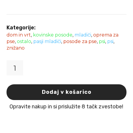
Kategorije:
dom in vrt
,
kovinske posode
,
mladiči
,
oprema za
pse
,
ostalo
,
pasji mladiči
,
posode za pse
,
psi
,
psi
,
znižano
Kovinska
posoda
barvna
1500ml
Dodaj v košarico
RF
Happet
Opravite nakup in si prislužite 8 tačk zvestobe!
količina