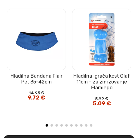
Hladilna Bandana Flair
Hladilna igrača kost Olaf
Pet 35-42cm
11cm - za zmrzovanje
Flamingo
14.95
€
Izvirna
9.72
€
Trenutna
5.99
€
cena
cena
Izvirna
5.09
€
Trenutna
je
je:
cena
cena
bila:
9.72 €.
je
je:
14.95 €.
bila:
5.09 €.
5.99 €.