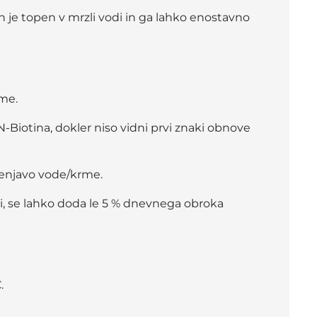
e topen v mrzli vodi in ga lahko enostavno
rme.
iotina, dokler niso vidni prvi znaki obnove
menjavo vode/krme.
i, se lahko doda le 5 % dnevnega obroka
.