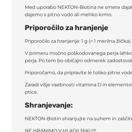
Med uporabo NEKTON-Biotina ne smete dajati 
dajemo s pitno vodo ali mehko krmo.
Priporočilo za hranjenje
Priporočilo za hranjenje: 1 g (= 1 merilna žli
V primeru močno poškodovanega perja lahko n
perja. Po tem bo običajni odmerek zadostoval,
Priporočamo, da pripravite le toliko pitne v
Zaradi višje vsebnosti vitamina D in element
ptice.
Shranjevanje:
NEKTON-Biotin shranjujte na suhem in zaščite
NE HRANIMO V HLADILNIKU!!!