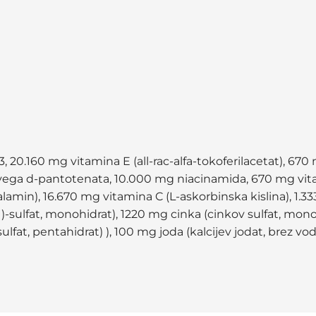
, 20.160 mg vitamina E (all-rac-alfa-tokoferilacetat), 670
jevega d-pantotenata, 10.000 mg niacinamida, 670 mg vita
alamin), 16.670 mg vitamina C (L-askorbinska kislina), 1.3
I)-sulfat, monohidrat), 1220 mg cinka (cinkov sulfat, mo
ulfat, pentahidrat) ), 100 mg joda (kalcijev jodat, brez vo