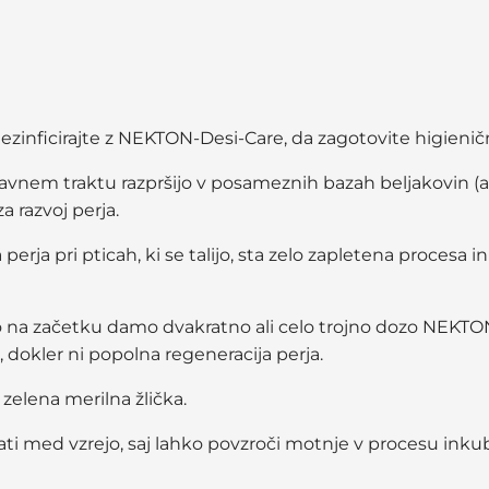
ezinficirajte z NEKTON-Desi-Care, da zagotovite higienič
bavnem traktu razpršijo v posameznih bazah beljakovin (a
a razvoj perja.
erja pri pticah, ki se talijo, sta zelo zapletena procesa
a začetku damo dvakratno ali celo trojno dozo NEKTON-B
 dokler ni popolna regeneracija perja.
zelena merilna žlička.
i med vzrejo, saj lahko povzroči motnje v procesu inkub