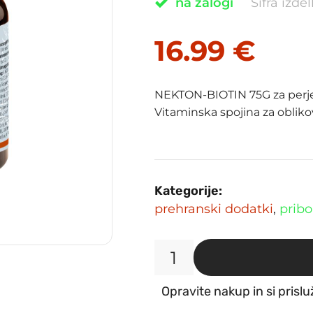
na zalogi
Šifra izde
16.99
€
NEKTON-BIOTIN 75G za perje 
Vitaminska spojina za obliko
Kategorije:
prehranski dodatki
,
pribo
NEKTON-
BIOTIN
Opravite nakup in si prislu
75G
za