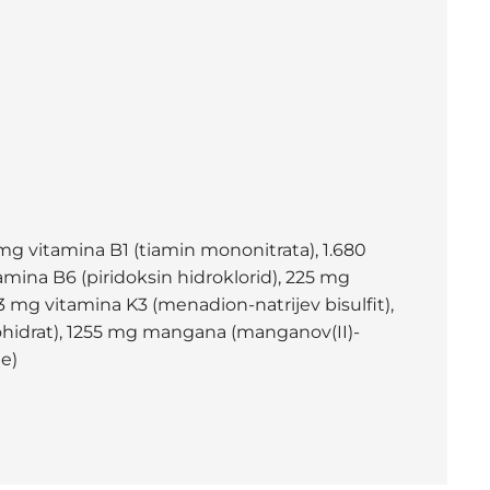
 mg vitamina B1 (tiamin mononitrata), 1.680
mina B6 (piridoksin hidroklorid), 225 mg
33 mg vitamina K3 (menadion-natrijev bisulfit),
nohidrat), 1255 mg mangana (manganov(II)-
de)