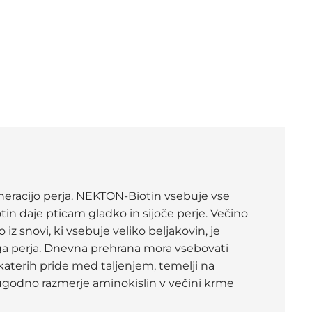
eracijo perja. NEKTON-Biotin vsebuje vse
in daje pticam gladko in sijoče perje. Večino
 iz snovi, ki vsebuje veliko beljakovin, je
ga perja. Dnevna prehrana mora vsebovati
katerih pride med taljenjem, temelji na
eugodno razmerje aminokislin v večini krme