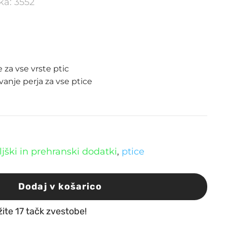
lka: 3552
za vse vrste ptic
vanje perja za vse ptice
ljški in prehranski dodatki
,
ptice
Dodaj v košarico
žite 17 tačk zvestobe!