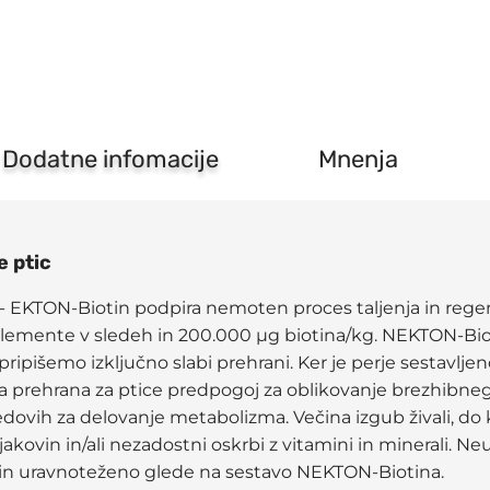
perje
za
vse
vrste
ptic
količina
Dodatne infomacije
Mnenja
e ptic
c-
EKTON-Biotin podpira nemoten proces taljenja in regen
elemente v sledeh in 200.000 µg biotina/kg. NEKTON-Biot
pripišemo izključno slabi prehrani. Ker je perje sestavljeno
a prehrana za ptice predpogoj za oblikovanje brezhibne
edovih za delovanje metabolizma. Večina izgub živali, do 
ovin in/ali nezadostni oskrbi z vitamini in minerali. N
no in uravnoteženo glede na sestavo NEKTON-Biotina.