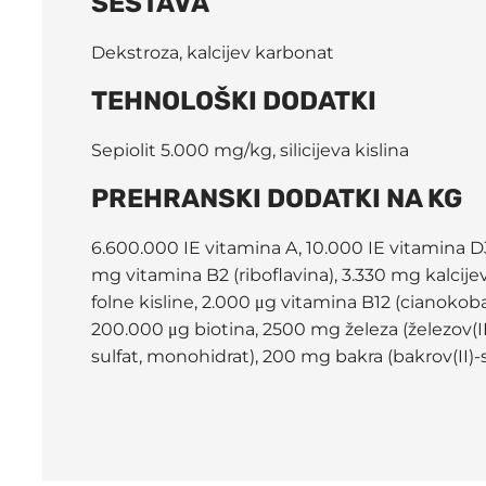
SESTAVA
Dekstroza, kalcijev karbonat
TEHNOLOŠKI DODATKI
Sepiolit 5.000 mg/kg, silicijeva kislina
PREHRANSKI DODATKI NA KG
6.600.000 IE vitamina A, 10.000 IE vitamina D3
mg vitamina B2 (riboflavina), 3.330 mg kalci
folne kisline, 2.000 μg vitamina B12 (cianokob
200.000 μg biotina, 2500 mg železa (železov(I
sulfat, monohidrat), 200 mg bakra (bakrov(II)-s