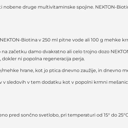
nobene druge multivitaminske spojine. NEKTON-Biotin j
čka) NEKTON-Biotina v 250 ml pitne vode ali 100 g mehke k
a začetku damo dvakratno ali celo trojno dozo NEKTON-B
 dokler ni popolna regeneracija perja.
ode/mehke hrane, kot jo ptica dnevno zaužije, in dnevno 
ov v sledovih v tem dodatku kot v popolni krmni mešanic
no pred sončno svetlobo, pri temperaturi od 15° do 25°C