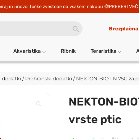
iraj in unovči točke zvestobe ob vsakem nakupu 
PREBERI VEČ 
SEARCH
Brezplačna
BUTTON
Akvaristika
Ribnik
Teraristika
A
i dodatki
/
Prehranski dodatki
/ NEKTON-BIOTIN 75G za per
NEKTON-BIOTI
vrste ptic