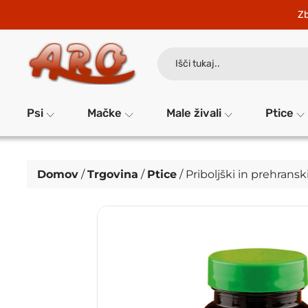
Zb
Search
for:
Psi
Mačke
Male živali
Ptice
Domov
/
Trgovina
/
Ptice
/
Priboljški in prehransk