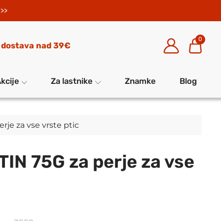
>>
0
 dostava nad 39€
kcije
Za lastnike
Znamke
Blog
je za vse vrste ptic
N 75G za perje za vse