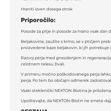
Hraniti izven dosega otrok
Priporočilo:
Posode za pitje in posode za hrano vsak dan d
Beljakovine, zaužite s krmo, se v ptičjem pre
proizvedene baze beljakovin, ki jih potrebuje z
Razvoj perja med gnezdenjem in regeneracija p
celotnem telesu živali.
V primeru močno poškodovanega perja lahko n
perja. Po tem bo običajni odmerek zadostoval,
Vsaki steklenički NEKTON-Biotina je priložena 
Upoštevajte, da NEKTON-Biotin ne smete dajat