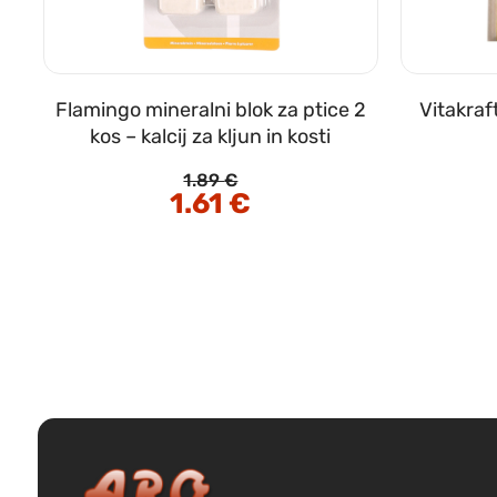
Flamingo mineralni blok za ptice 2
Vitakraf
kos – kalcij za kljun in kosti
1.89
€
Izvirna
1.61
€
Trenutna
cena
cena
je
je:
bila:
1.61 €.
1.89 €.