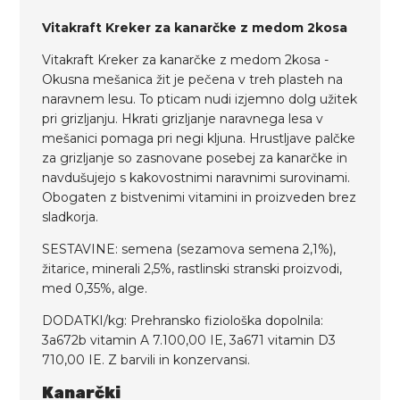
Vitakraft Kreker za kanarčke z medom 2kosa
Vitakraft Kreker za kanarčke z medom 2kosa -
Okusna mešanica žit je pečena v treh plasteh na
naravnem lesu. To pticam nudi izjemno dolg užitek
pri grizljanju. Hkrati grizljanje naravnega lesa v
mešanici pomaga pri negi kljuna. Hrustljave palčke
za grizljanje so zasnovane posebej za kanarčke in
navdušujejo s kakovostnimi naravnimi surovinami.
Obogaten z bistvenimi vitamini in proizveden brez
sladkorja.
SESTAVINE: semena (sezamova semena 2,1%),
žitarice, minerali 2,5%, rastlinski stranski proizvodi,
med 0,35%, alge.
DODATKI/kg: Prehransko fiziološka dopolnila:
3a672b vitamin A 7.100,00 IE, 3a671 vitamin D3
710,00 IE. Z barvili in konzervansi.
Kanarčki