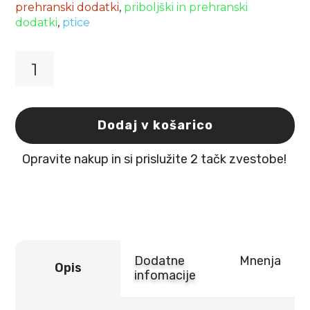
prehranski dodatki
,
priboljški in prehranski
dodatki
,
ptice
Vitakraft
Kreker
za
kanarčke
Dodaj v košarico
z
medom
Opravite nakup in si prislužite 2 tačk zvestobe!
2kosa
količina
Dodatne
Mnenja
Opis
infomacije