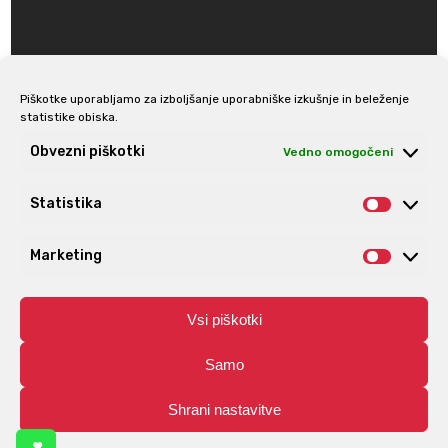
Piškotke uporabljamo za izboljšanje uporabniške izkušnje in beleženje
statistike obiska.
Prijava na e-novice
Obvezni piškotki
Vedno omogočeni
Statistika
Statis
Marketing
Market
Vsi piškotki
Samo
Shrani nastavitve
© Aro | Vse pravice pridržane. | Izdelava spletnih trgovin