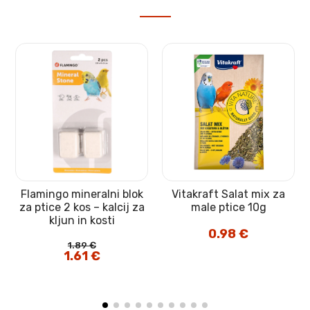
Flamingo mineralni blok
Vitakraft Salat mix za
za ptice 2 kos – kalcij za
male ptice 10g
kljun in kosti
0.98
€
1.89
€
Izvirna
1.61
€
Trenutna
cena
cena
je
je:
bila:
1.61 €.
1.89 €.