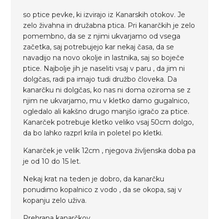
so ptice pevke, ki izvirajo iz Kanarskih otokov. Je
zelo živahna in družabna ptica. Pri kanarčkih je zelo
pomembno, da se z njimi ukvarjamo od vsega
začetka, saj potrebujejo kar nekaj časa, da se
navadijo na novo okolje in lastnika, saj so boječe
ptice. Najbolje jih je naseliti vsaj v paru , da jim ni
dolgčas, radi pa imajo tudi družbo človeka. Da
kanarčku ni dolgčas, ko nas ni doma oziroma se z
njim ne ukvarjamo, mu v kletko damo gugalnico,
ogledalo ali kakšno drugo manjšo igračo za ptice.
Kanarček potrebuje kletko veliko vsaj 50cm dolgo,
da bo lahko razprl krila in poletel po kletki.
Kanarček je velik 12cm , njegova življenska doba pa
je od 10 do 15 let.
Nekaj krat na teden je dobro, da kanarčku
ponudimo kopalnico z vodo , da se okopa, saj v
kopanju zelo uživa.
Prehrana kanarčkov