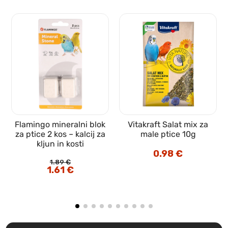
Flamingo mineralni blok
Vitakraft Salat mix za
za ptice 2 kos – kalcij za
male ptice 10g
kljun in kosti
0.98
€
1.89
€
Izvirna
1.61
€
Trenutna
cena
cena
je
je:
bila:
1.61 €.
1.89 €.