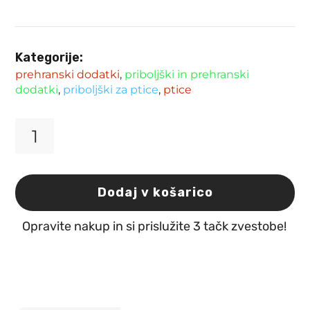
Kategorije:
prehranski dodatki
,
priboljški in prehranski
dodatki
,
priboljški za ptice
,
ptice
Mineralni
kamen
za
večje
Dodaj v košarico
ptice
1kos
Opravite nakup in si prislužite 3 tačk zvestobe!
količina