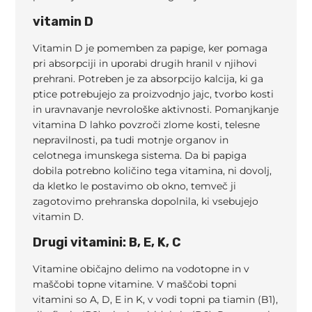
vitamin D
Vitamin D je pomemben za papige, ker pomaga
pri absorpciji in uporabi drugih hranil v njihovi
prehrani. Potreben je za absorpcijo kalcija, ki ga
ptice potrebujejo za proizvodnjo jajc, tvorbo kosti
in uravnavanje nevrološke aktivnosti. Pomanjkanje
vitamina D lahko povzroči zlome kosti, telesne
nepravilnosti, pa tudi motnje organov in
celotnega imunskega sistema. Da bi papiga
dobila potrebno količino tega vitamina, ni dovolj,
da kletko le postavimo ob okno, temveč ji
zagotovimo prehranska dopolnila, ki vsebujejo
vitamin D.
Drugi vitamini: B, E, K, C
Vitamine običajno delimo na vodotopne in v
maščobi topne vitamine. V maščobi topni
vitamini so A, D, E in K, v vodi topni pa tiamin (B1),