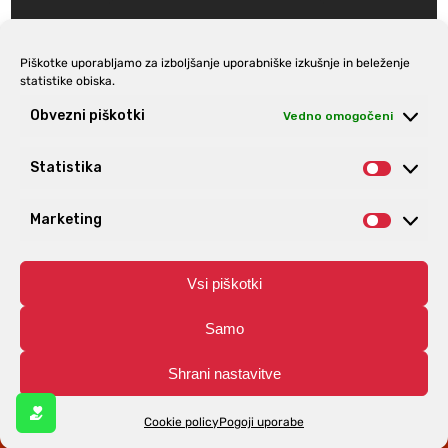
Piškotke uporabljamo za izboljšanje uporabniške izkušnje in beleženje
statistike obiska.
Prijava na e-novice
Obvezni piškotki
Vedno omogočeni
Statistika
Statist
Marketing
Market
Vsi piškotki
Samo
Shrani nastavitve
© Aro | Vse pravice pridržane. | Izdelava spletnih trgovin
Spletnik.si
Cookie policy
Pogoji uporabe