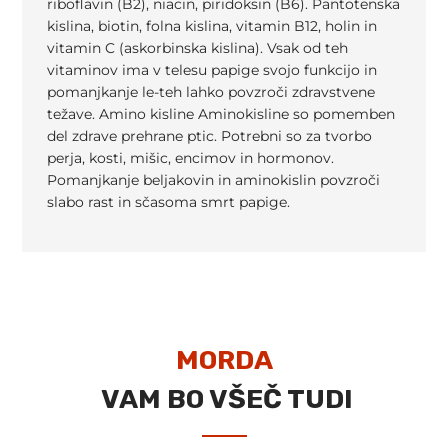
riboflavin (B2), niacin, piridoksin (B6). Pantotenska
kislina, biotin, folna kislina, vitamin B12, holin in
vitamin C (askorbinska kislina). Vsak od teh
vitaminov ima v telesu papige svojo funkcijo in
pomanjkanje le-teh lahko povzroči zdravstvene
težave. Amino kisline Aminokisline so pomemben
del zdrave prehrane ptic. Potrebni so za tvorbo
perja, kosti, mišic, encimov in hormonov.
Pomanjkanje beljakovin in aminokislin povzroči
slabo rast in sčasoma smrt papige.
MORDA
VAM BO VŠEČ TUDI