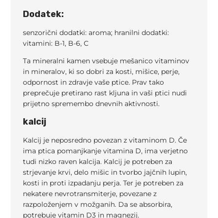
Dodatek:
senzorični dodatki: aroma; hranilni dodatki:
vitamini: B-1, B-6, C
Ta mineralni kamen vsebuje mešanico vitaminov
in mineralov, ki so dobri za kosti, mišice, perje,
odpornost in zdravje vaše ptice. Prav tako
preprečuje pretirano rast kljuna in vaši ptici nudi
prijetno spremembo dnevnih aktivnosti.
kalcij
Kalcij je neposredno povezan z vitaminom D. Če
ima ptica pomanjkanje vitamina D, ima verjetno
tudi nizko raven kalcija. Kalcij je potreben za
strjevanje krvi, delo mišic in tvorbo jajčnih lupin,
kosti in proti izpadanju perja. Ter je potreben za
nekatere nevrotransmiterje, povezane z
razpoloženjem v možganih. Da se absorbira,
potrebuje vitamin D3 in magnezij.