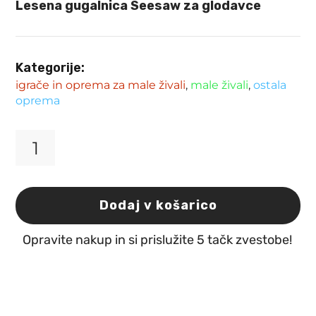
Lesena gugalnica Seesaw za glodavce
Kategorije:
igrače in oprema za male živali
,
male živali
,
ostala
oprema
Lesena
gugalnica
Seesaw
za
Dodaj v košarico
glodavce
19
Opravite nakup in si prislužite 5 tačk zvestobe!
X
7
X
5cm
Flamingo
količina