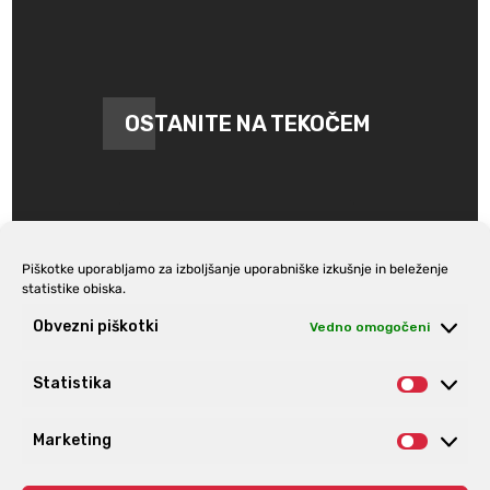
OSTANITE NA TEKOČEM
Piškotke uporabljamo za izboljšanje uporabniške izkušnje in beleženje
statistike obiska.
Prijava na e-novice
Obvezni piškotki
Vedno omogočeni
Statistika
Statist
Marketing
Market