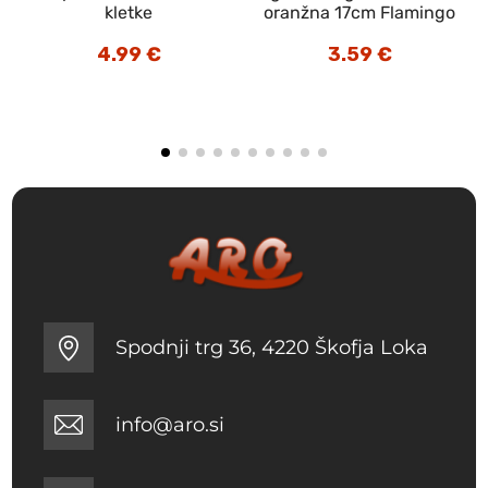
o
kletke
oranžna 17cm Flamingo
4.99
€
3.59
€
Spodnji trg 36, 4220 Škofja Loka
info@aro.si