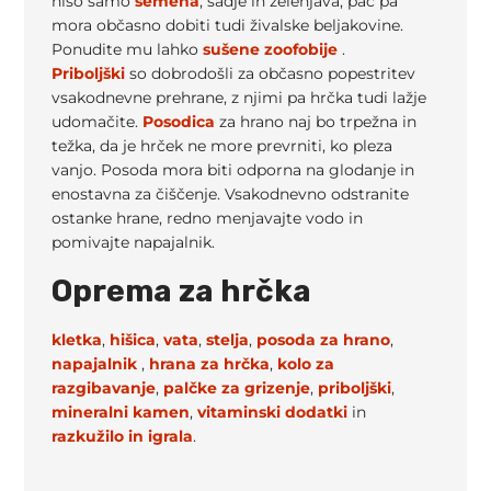
niso samo
semena
, sadje in zelenjava, pač pa
mora občasno dobiti tudi živalske beljakovine.
Ponudite mu lahko
sušene zoofobije
.
Priboljški
so dobrodošli za občasno popestritev
vsakodnevne prehrane, z njimi pa hrčka tudi lažje
udomačite.
Posodica
za hrano naj bo trpežna in
težka, da je hrček ne more prevrniti, ko pleza
vanjo. Posoda mora biti odporna na glodanje in
enostavna za čiščenje. Vsakodnevno odstranite
ostanke hrane, redno menjavajte vodo in
pomivajte napajalnik.
Oprema za hrčka
kletka
,
hišica
,
vata
,
stelja
,
posoda za hrano
,
napajalnik
,
hrana za hrčka
,
kolo za
razgibavanje
,
palčke za grizenje
,
priboljški
,
mineralni kamen
,
vitaminski dodatki
in
razkužilo in
igrala
.