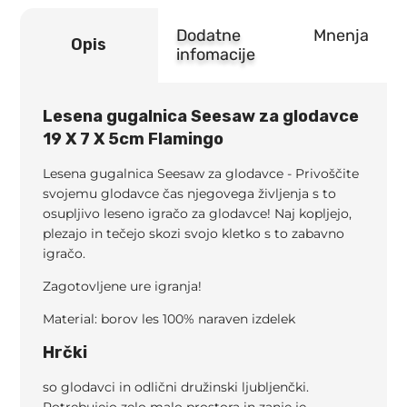
Dodatne
Mnenja
Opis
infomacije
Lesena gugalnica Seesaw za glodavce
19 X 7 X 5cm Flamingo
Lesena gugalnica Seesaw za glodavce -
Privoščite
svojemu glodavce čas njegovega življenja s to
osupljivo leseno igračo za glodavce! Naj kopljejo,
plezajo in tečejo skozi svojo kletko s to zabavno
igračo.
Zagotovljene ure igranja!
Material: borov les 100% naraven izdelek
Hrčki
so glodavci in odlični družinski ljubljenčki.
Potrebujejo zelo malo prostora in zanje je