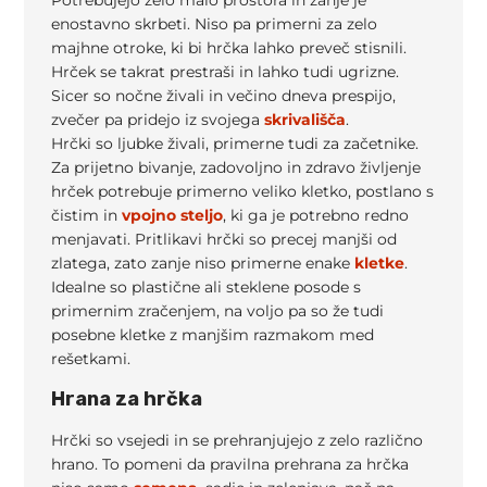
enostavno skrbeti. Niso pa primerni za zelo
majhne otroke, ki bi hrčka lahko preveč stisnili.
Hrček se takrat prestraši in lahko tudi ugrizne.
Sicer so nočne živali in večino dneva prespijo,
zvečer pa pridejo iz svojega
skrivališča
.
Hrčki so ljubke živali, primerne tudi za začetnike.
Za prijetno bivanje, zadovoljno in zdravo življenje
hrček potrebuje primerno veliko kletko, postlano s
čistim in
vpojno steljo
, ki ga je potrebno redno
menjavati. Pritlikavi hrčki so precej manjši od
zlatega, zato zanje niso primerne enake
kletke
.
Idealne so plastične ali steklene posode s
primernim zračenjem, na voljo pa so že tudi
posebne kletke z manjšim razmakom med
rešetkami.
Hrana za hrčka
Hrčki so vsejedi in se prehranjujejo z zelo različno
hrano. To pomeni da pravilna prehrana za hrčka