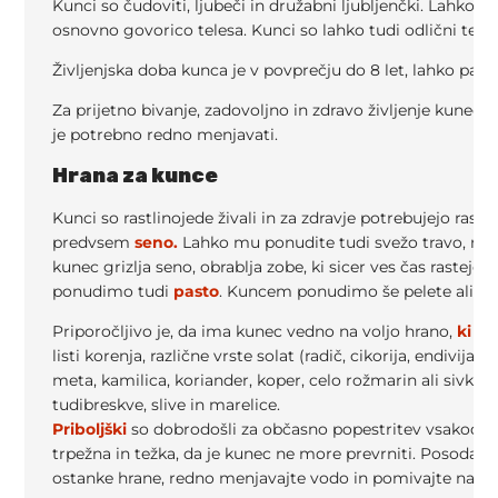
Kunci so čudoviti, ljubeči in družabni ljubljenčki. Lahko so 
osnovno govorico telesa. Kunci so lahko tudi odlični terap
Življenjska doba kunca je v povprečju do 8 let, lahko pa dož
Za prijetno bivanje, zadovoljno in zdravo življenje kunec
je potrebno redno menjavati.
Hrana za kunce
Kunci so rastlinojede živali in za zdravje potrebujejo rast
predvsem
seno.
Lahko mu ponudite tudi svežo travo, na k
kunec grizlja seno, obrablja zobe, ki sicer ves čas rastejo
ponudimo tudi
pasto
. Kuncem ponudimo še pelete ali zan
Priporočljivo je, da ima kunec vedno na voljo hrano,
ki jo
listi korenja, različne vrste solat (radič, cikorija, endivija, 
meta, kamilica, koriander, koper, celo rožmarin ali sivko).
tudibreskve, slive in marelice.
Priboljški
so dobrodošli za občasno popestritev vsakodnev
trpežna in težka, da je kunec ne more prevrniti. Posoda 
ostanke hrane, redno menjavajte vodo in pomivajte napaj