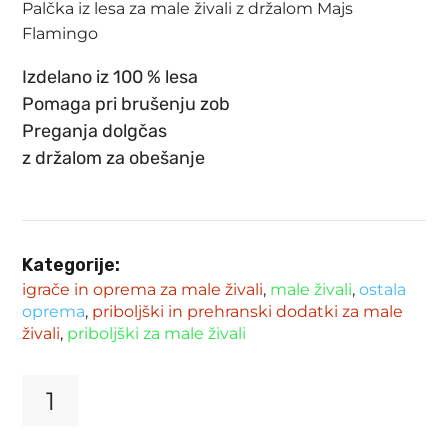
Palčka iz lesa za male živali z držalom Majs
Flamingo
Izdelano iz 100 %
lesa
Pomaga pri brušenju zob
Preganja dolgčas
z držalom za obešanje
Kategorije:
igrače in oprema za male živali
,
male živali
,
ostala
oprema
,
priboljški in prehranski dodatki za male
živali
,
priboljški za male živali
Palčka
iz