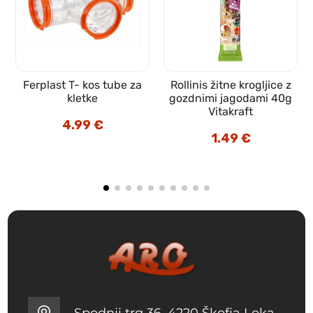
Ferplast T- kos tube za
Rollinis žitne krogljice z
kletke
gozdnimi jagodami 40g
Vitakraft
4.99
€
1.49
€
Spodnji trg 36, 4220 Škofja Loka