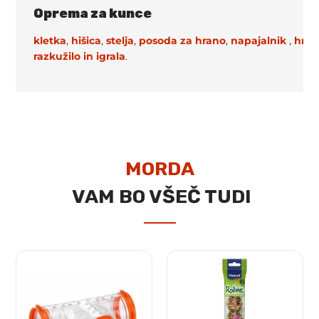
Oprema za kunce
kletka
,
hišica
,
stelja
,
posoda za hrano
,
napajalnik
,
hran
razkužilo in
igrala
.
MORDA
VAM BO VŠEČ TUDI