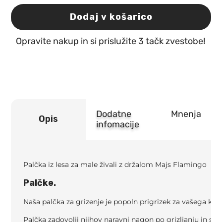
lesa
za
Dodaj v košarico
male
živali
Opravite nakup in si prislužite 3 tačk zvestobe!
z
držalom
Majs
Flamingo
količina
Dodatne
Mnenja
Opis
infomacije
Palčka iz lesa za male živali z držalom Majs Flamingo
Palčke.
Naša palčka za grizenje je popoln prigrizek za vašega kos
Palčka zadovolji njihov naravni nagon po grizljanju in skr