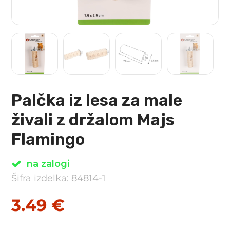
Palčka iz lesa za male
živali z držalom Majs
Flamingo
na zalogi
Šifra izdelka: 84814-1
3.49
€