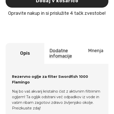
Dodaj v košarico
Swordfish
1000
Opravite nakup in si prislužite 4 tačk zvestobe!
Flamingo
količina
Dodatne
Mnenja
Opis
infomacije
Rezervno oglje za filter Swordfish 1000
Flamingo
Naj bo vaš akvarij kristalno čist z aktivnim filtrirnim
ogljem! Ta ogljik odstrani več odpadkov iz vode in
vašim ribam zagotovi zdravo življenjsko okolje.
Preizkusite zdaj!