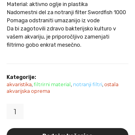
Material: aktivno oglje in plastika
Nadomestni del za notranji filter Swordfish 1000
Pomaga odstraniti umazanijo iz vode
Da bi zagotovili zdravo bakterijsko kulturo v
vašem akvariju, je priporočljivo zamenjati
filtrirno gobo enkrat mesečno.
Kategorije:
akvaristika
,
filtrirni material
,
notranji filtri
,
ostala
akvarijska oprema
Rezervno
oglje
za
filter