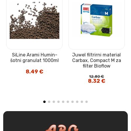
SiLine Arami Humin-
Juwel filtrirni material
šotni granulat 1000ml
Carbax, Compact M za
filter Bioflow
8.49
€
12.80
€
Izvirna
8.32
€
Trenutna
cena
cena
je
je:
bila:
8.32 €.
12.80 €.