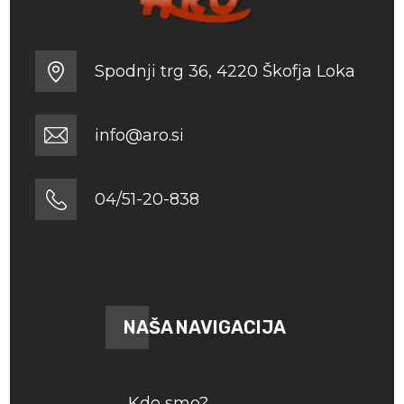
Spodnji trg 36, 4220 Škofja Loka
info@aro.si
04/51-20-838
NAŠA NAVIGACIJA
Kdo smo?