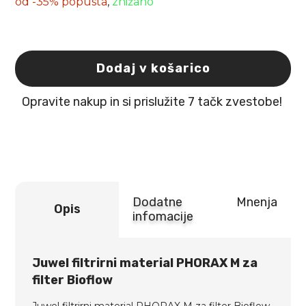
od -35% popusta
,
znižano
Dodaj v košarico
Juwel
filtrirni
material
Opravite nakup in si prislužite 7 tačk zvestobe!
PHORAX
M
za
filter
Bioflow
količina
Dodatne
Mnenja
Opis
infomacije
Juwel filtrirni material PHORAX M za
filter Bioflow
Juwel filtrirni material PHORAX M za filter Bioflow-