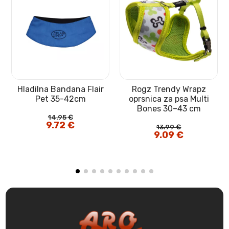
Hladilna Bandana Flair
Rogz Trendy Wrapz
Pet 35-42cm
oprsnica za psa Multi
Bones 30–43 cm
14.95
€
Izvirna
9.72
€
Trenutna
13.99
€
cena
cena
Izvirna
9.09
€
Trenutna
je
je:
cena
cena
bila:
9.72 €.
je
je:
14.95 €.
bila:
9.09 €.
13.99 €.