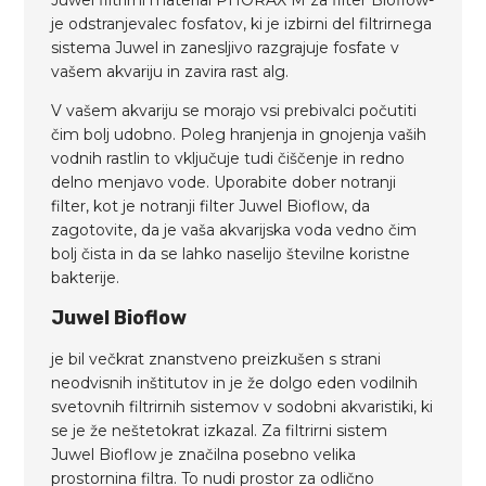
je odstranjevalec fosfatov, ki je izbirni del filtrirnega
sistema Juwel in zanesljivo razgrajuje fosfate v
vašem akvariju in zavira rast alg.
V vašem akvariju se morajo vsi prebivalci počutiti
čim bolj udobno. Poleg hranjenja in gnojenja vaših
vodnih rastlin to vključuje tudi čiščenje in redno
delno menjavo vode. Uporabite dober notranji
filter, kot je notranji filter Juwel Bioflow, da
zagotovite, da je vaša akvarijska voda vedno čim
bolj čista in da se lahko naselijo številne koristne
bakterije.
Juwel Bioflow
je bil večkrat znanstveno preizkušen s strani
neodvisnih inštitutov in je že dolgo eden vodilnih
svetovnih filtrirnih sistemov v sodobni akvaristiki, ki
se je že neštetokrat izkazal. Za filtrirni sistem
Juwel Bioflow je značilna posebno velika
prostornina filtra. To nudi prostor za odlično