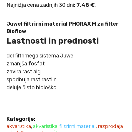
cena
cena
Najnižja cena zadnjih 30 dni:
7.48
€
.
je
je:
bila:
7.48 €.
Juwel filtrirni material PHORAX M za filter
11.50 €.
Bioflow
Lastnosti in prednosti
del filtrirnega sistema Juwel
zmanjša fosfat
zavira rast alg
spodbuja rast rastlin
deluje čisto biološko
Kategorije:
akvaristika
,
akvaristika
,
filtrirni material
,
razprodaja