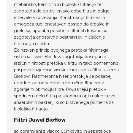
mehansko, kemično in biološko filtracijo ter
zagotavlja dolgo življenjsko dobo filtra in dolge
intervale vzdrževanja. Konstrukcija filtra vam
omogoča tudi enostaven dostop do črpalke in
grelnika, uporaba posebnih filtrirnih košaric pa
zagotavlja enostavno odstranitev in čiščenje
filtrirnega medija.
Edinstven princip dvojnega pretoka filtrirnega
sistema Juwel BioFlow zagotavlja doseganje
različnih hitrosti pretoka v filtru in tako pomembno
prispeva k izjemno visoki zmogljivosti filtra sistema
Bioflow. Razmeroma hiter pretok je še posebej
ugoden za mehansko in kemično filtracijo v
zgornjem območju filtra. Počasnejši pretok v
spodnjem delu filtra pa spodbuja optimalen razvoj
anaerobnih bakterij, ki so bistvenega pomena za
biološko filtracijo.
Filtri Juwel Bioflow
so opremljeni z visoko učinkovito in šepetajoče