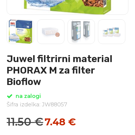
Juwel filtrirni material
PHORAX M za filter
Bioflow
na zalogi
Šifra izdelka: JW88057
11.50
€
7.48
€
Izvirna
Trenutna