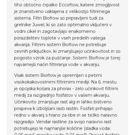
tiho obtočno črpalko Eccoflow, katere zmogljivost
je znanstveno usklajena z velikostjo filtrirnega
sistema. Filtri Bioflow so pripravljeni tudi za
grelnike Juwel, ki so zato optimalno vključeni v
vodni cikel in zagotavljajo enakomerno
porazdelitev toplote v vseh predelih vašega
akvarija. Filtrirni sistem Bioflow ne potrebuje
cevnih priključkov, ki zmanjšujejo učinkovitost in so
pogosto vzrok za puščanje. Sistem Bioflow je torej
najvarnejši način filtriranja vode v akvariju.
Vsak sistem Bioflow je opremljen s petimi
visokokakovostnimi filtrirnimi mediji. Na 6. mestu
je opcijska košara za phorax - zelo učinkovit filtrirni
medij za razgradnjo fosfatov v vašem akvariju.
Učinkovito zmanjšuje rast alg in lahko bistveno
prispeva k izboljšani rasti rastlin. Fosfati prihajajo
redno v akvarij s hrano za ribe in se težko naravno
razgradijo. Vendar rastline za svojo naravno rast
potrebujejo le najmanjše količine (sladka voda:
0,05 mg/l, morska voda: 0,01 mg/l). Preveč fosfata