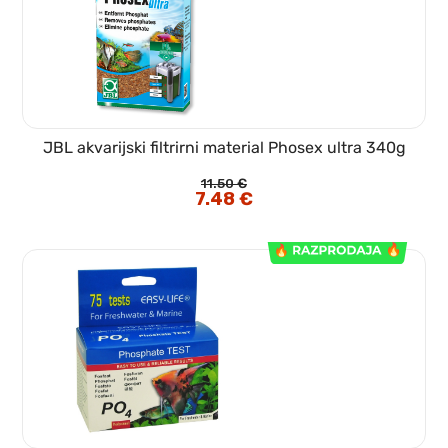
JBL akvarijski filtrirni material Phosex ultra 340g
11.50
€
Izvirna
7.48
€
Trenutna
cena
cena
je
je:
bila:
7.48 €.
11.50 €.