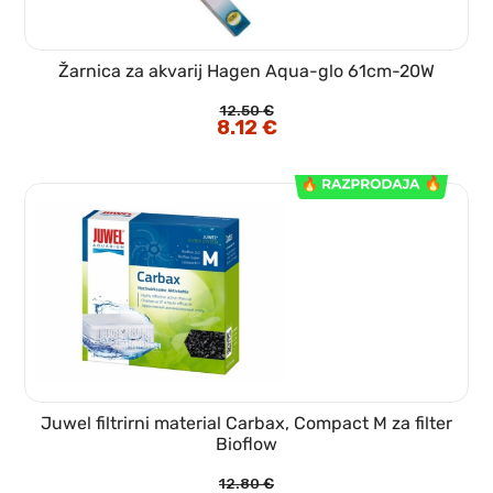
Žarnica za akvarij Hagen Aqua-glo 61cm-20W
12.50
€
Izvirna
8.12
€
Trenutna
cena
cena
je
je:
bila:
8.12 €.
12.50 €.
Juwel filtrirni material Carbax, Compact M za filter
Bioflow
12.80
€