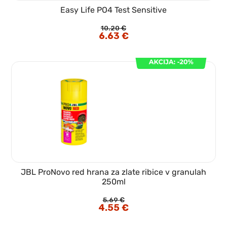
Easy Life PO4 Test Sensitive
10.20
€
Izvirna
6.63
€
Trenutna
cena
cena
je
je:
bila:
6.63 €.
10.20 €.
JBL ProNovo red hrana za zlate ribice v granulah
250ml
5.69
€
Izvirna
4.55
€
Trenutna
cena
cena
je
je:
bila:
4.55 €.