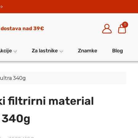
>>
0
 dostava nad 39€
kcije
Za lastnike
Znamke
Blog
x ultra 340g
 filtrirni material
a 340g