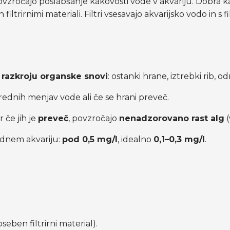
povzročajo poslabšanje kakovosti vode v akvariju. Dobra k
in filtrirnimi materiali. Filtri vsesavajo akvarijsko vodo in 
i razkroju organske snovi
: ostanki hrane, iztrebki rib, od
i rednih menjav vode ali če se hrani preveč.
r če jih je
preveč
, povzročajo
nenadzorovano rast alg
(
odnem akvariju:
pod 0,5 mg/l
, idealno
0,1–0,3 mg/l
.
seben filtrirni material).