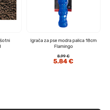
šotni
Igrača za pse modra palica 18cm
l
Flamingo
8.99
€
Izvirna
5.84
€
Trenutna
cena
cena
je
je:
bila:
5.84 €.
8.99 €.