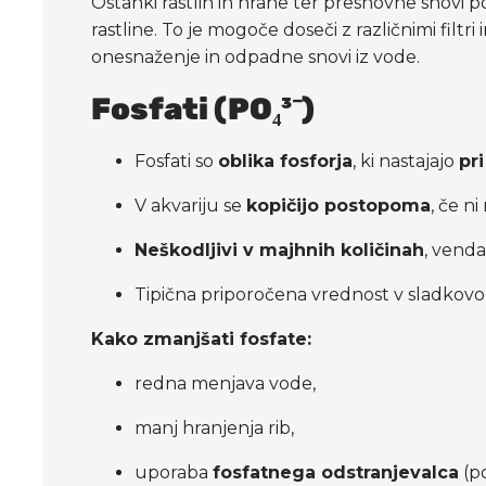
Ostanki rastlin in hrane ter presnovne snovi 
rastline. To je mogoče doseči z različnimi filtri 
onesnaženje in odpadne snovi iz vode.
Fosfati (PO₄³⁻)
Fosfati so
oblika fosforja
, ki nastajajo
pr
V akvariju se
kopičijo postopoma
, če n
Neškodljivi v majhnih količinah
, venda
Tipična priporočena vrednost v sladkov
Kako zmanjšati fosfate:
redna menjava vode,
manj hranjenja rib,
uporaba
fosfatnega odstranjevalca
(po