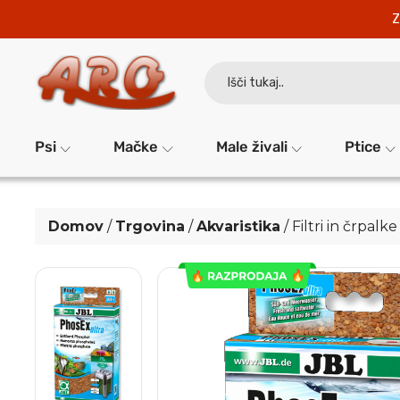
Z
Search
for:
Psi
Mačke
Male živali
Ptice
Domov
/
Trgovina
/
Akvaristika
/
Filtri in črpalke