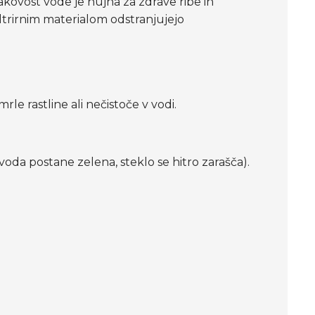
akovost vode je nujna za zdrave ribe in
s filtrirnim materialom odstranjujejo
mrle rastline ali nečistoče v vodi.
voda postane zelena, steklo se hitro zarašča).