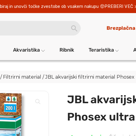
biraj in unovči točke zvestobe ob vsakem nakupu 
PREBERI VEČ 
SEARCH
Brezplačna
BUTTON
Akvaristika
Ribnik
Teraristika
A
/
Filtrirni material
/ JBL akvarijski filtrirni material Phose
JBL akvarijski
Phosex ultr