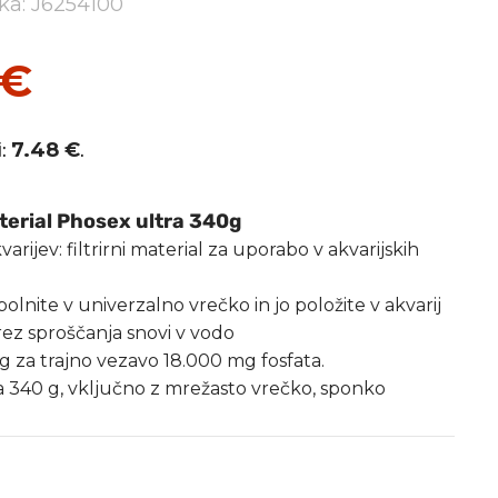
lka: J6254100
€
i:
7.48
€
.
aterial Phosex ultra 340g
arijev: filtrirni material za uporabo v akvarijskih
polnite v univerzalno vrečko in jo položite v akvarij
ez sproščanja snovi v vodo
 g za trajno vezavo 18.000 mg fosfata.
a 340 g, vključno z mrežasto vrečko, sponko