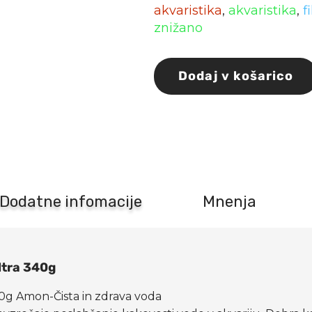
akvaristika
,
akvaristika
,
f
znižano
Dodaj v košarico
JBL
akvarijski
filtrirni
material
Phosex
ultra
340g
količina
Dodatne infomacije
Mnenja
ultra 340g
340g Amon-Čista in zdrava voda