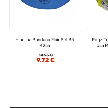
Hladilna Bandana Flair Pet 35-
Rogz Tr
42cm
psa M
14.95
€
Izvirna
9.72
€
Trenutna
cena
cena
je
je:
bila:
9.72 €.
14.95 €.