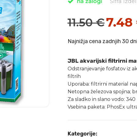
na zalogi
Šifra izde
7.48
11.50
€
Izvirna
Trenutna
cena
cena
Najnižja cena zadnjih 30 dn
je
je:
bila:
7.48 €.
JBL akvarijski filtrirni m
11.50 €.
Odstranjevanje fosfatov iz akv
filtrih
Uporaba: filtrirni material na
Netopna železova spojina; br
Za sladko in slano vodo: 340
Vsebina paketa: PhosEx ultr
Kategorije: