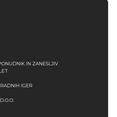
PONUDNIK IN ZANESLJIV
LET
GRADNIH IGER
D.O.O.