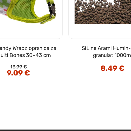
endy Wrapz oprsnica za
SiLine Arami Humin-
ulti Bones 30–43 cm
granulat 1000m
8.49
€
13.99
€
Izvirna
9.09
€
Trenutna
cena
cena
je
je:
bila:
9.09 €.
13.99 €.