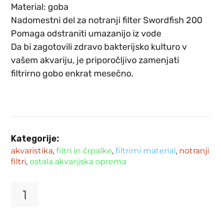
Material: goba
Nadomestni del za notranji filter Swordfish 200
Pomaga odstraniti umazanijo iz vode
Da bi zagotovili zdravo bakterijsko kulturo v
vašem akvariju, je priporočljivo zamenjati
filtrirno gobo enkrat mesečno.
Kategorije:
akvaristika
,
filtri in črpalke
,
filtrirni material
,
notranji
filtri
,
ostala akvarijska oprema
Rezervna
goba