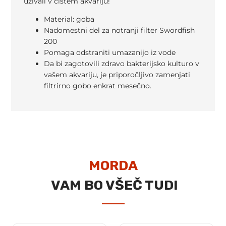
uživali v čistem akvariju!
Material: goba
Nadomestni del za notranji filter Swordfish
200
Pomaga odstraniti umazanijo iz vode
Da bi zagotovili zdravo bakterijsko kulturo v
vašem akvariju, je priporočljivo zamenjati
filtrirno gobo enkrat mesečno.
MORDA
VAM BO VŠEČ TUDI