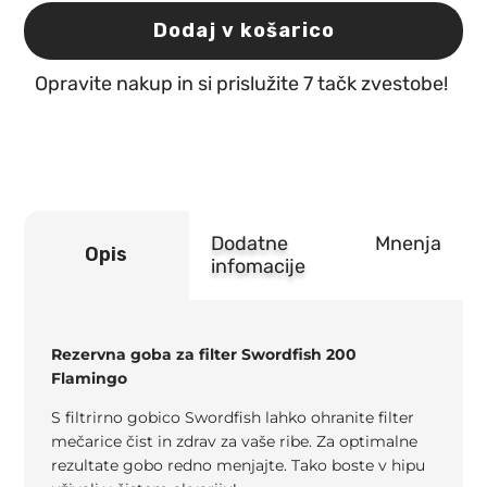
za
filter
Dodaj v košarico
Swordfish
200
Opravite nakup in si prislužite 7 tačk zvestobe!
Flamingo
količina
Dodatne
Mnenja
Opis
infomacije
Rezervna goba za filter Swordfish 200
Flamingo
S filtrirno gobico Swordfish lahko ohranite filter
mečarice čist in zdrav za vaše ribe. Za optimalne
rezultate gobo redno menjajte. Tako boste v hipu