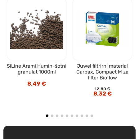
SiLine Arami Humin-šotni
Juwel filtrirni material
granulat 1000ml
Carbax, Compact M za
filter Bioflow
8.49
€
12.80
€
Izvirna
8.32
€
Trenutna
cena
cena
je
je:
bila:
8.32 €.
12.80 €.