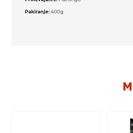
Pakiranje:
400g
M