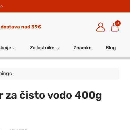
>>
0
 dostava nad 39€
kcije
Za lastnike
Znamke
Blog
amingo
r za čisto vodo 400g