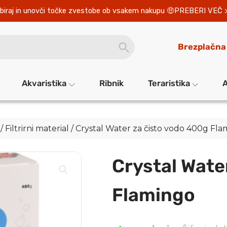
biraj in unovči točke zvestobe ob vsakem nakupu 
PREBERI VEČ 
SEARCH
Brezplačna
BUTTON
Akvaristika
Ribnik
Teraristika
A
/
Filtrirni material
/ Crystal Water za čisto vodo 400g Fl
Crystal Wate
Flamingo