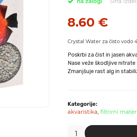
na zalogi
Šifra izde
8.60
€
Crystal Water za čisto vodo
Poskrbi za čist in jasen akva
Nase veže škodljive nitrate
Zmanjšuje rast alg in stabil
Kategorije:
akvaristika
,
filtrirni mater