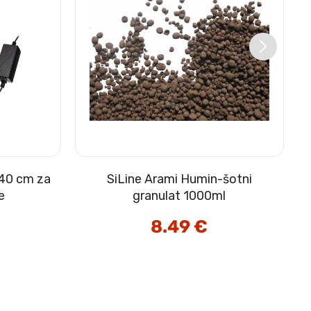
 40 cm za
SiLine Arami Humin-šotni
e
granulat 1000ml
8.49
€