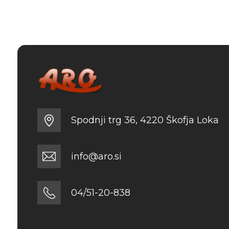
Spodnji trg 36, 4220 Škofja Loka
info@aro.si
04/51-20-838