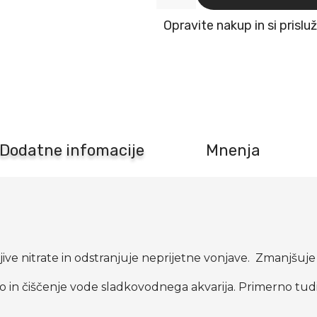
Crystal
Water
Opravite nakup in si prislu
za
čisto
vodo
400g
Flamingo
količina
Dodatne infomacije
Mnenja
ljive nitrate in odstranjuje neprijetne vonjave. Zmanjšuje r
o in čiščenje vode sladkovodnega akvarija. Primerno tudi 