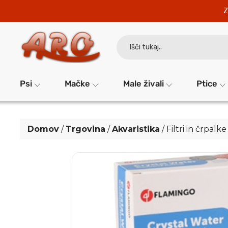
Z
Search
for:
Psi
Mačke
Male živali
Ptice
Domov
/
Trgovina
/
Akvaristika
/
Filtri in črpalke