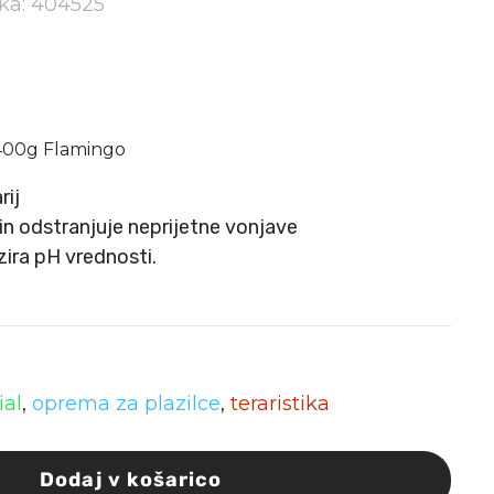
lka: 404525
 400g Flamingo
rij
 in odstranjuje neprijetne vonjave
izira pH vrednosti.
ial
,
oprema za plazilce
,
teraristika
Dodaj v košarico