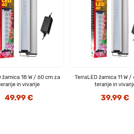
 žarnica 18 W / 60 cm za
TerraLED žarnica 11 W /
terarije in vivarije
terarije in vivarij
49.99
€
39.99
€