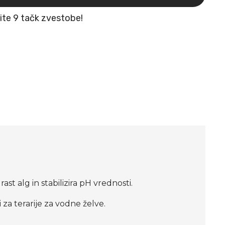
žite 9 tačk zvestobe!
ast alg in stabilizira pH vrednosti.
za terarije za vodne želve.