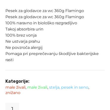
bila:
3.65 €.
Pesek za glodavce za wc 360g Flamingo
4.29 €.
Pesek za glodavce za wc 360g Flamingo
100% naravno in biološko razgradljivo
Takoj absorbira urin
100% brez vonja
Ne ustvarja prahu
Ne povzroča alergij
Pomaga pri preprečevanju škodljive bakterijske
rasti
Kategorije:
male živali
,
male živali
,
stelja, pesek in seno
,
znižano