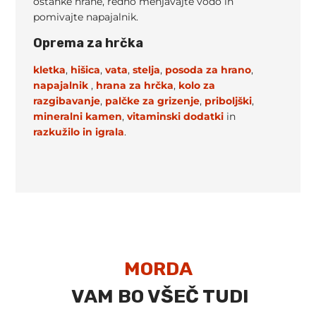
ostanke hrane, redno menjavajte vodo in
pomivajte napajalnik.
Oprema za hrčka
kletka
,
hišica
,
vata
,
stelja
,
posoda za hrano
,
napajalnik
,
hrana za hrčka
,
kolo za
razgibavanje
,
palčke za grizenje
,
priboljški
,
mineralni kamen
,
vitaminski dodatki
in
razkužilo in
igrala
.
MORDA
VAM BO VŠEČ TUDI