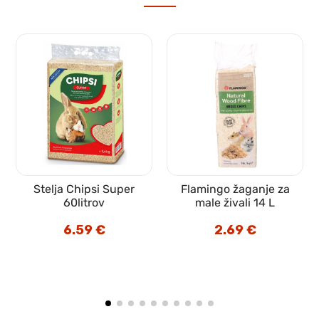
Stelja Chipsi Super
Flamingo žaganje za
m
60litrov
male živali 14 L
6.59
€
2.69
€