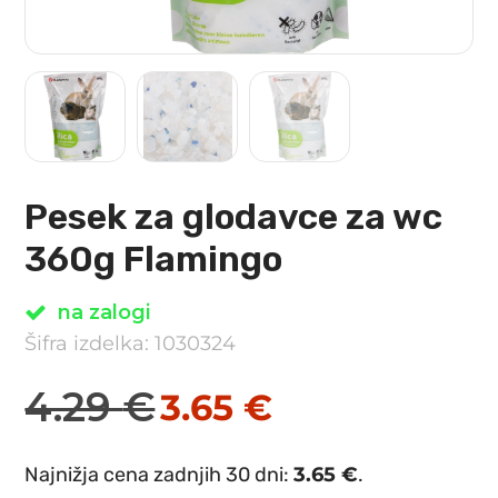
Pesek za glodavce za wc
360g Flamingo
na zalogi
Šifra izdelka: 1030324
4.29
€
3.65
€
Izvirna
Trenutna
cena
cena
Najnižja cena zadnjih 30 dni:
3.65
€
.
je
je: