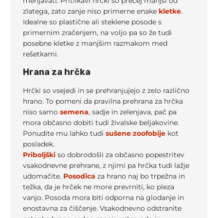
menjavati. Pritlikavi hrčki so precej manjši od
zlatega, zato zanje niso primerne enake
kletke
.
Idealne so plastične ali steklene posode s
primernim zračenjem, na voljo pa so že tudi
posebne kletke z manjšim razmakom med
rešetkami.
Hrana za hrčka
Hrčki so vsejedi in se prehranjujejo z zelo različno
hrano. To pomeni da pravilna prehrana za hrčka
niso samo
semena
, sadje in zelenjava, pač pa
mora občasno dobiti tudi živalske beljakovine.
Ponudite mu lahko tudi
sušene zoofobije
kot
posladek.
Priboljški
so dobrodošli za občasno popestritev
vsakodnevne prehrane, z njimi pa hrčka tudi lažje
udomačite.
Posodica
za hrano naj bo trpežna in
težka, da je hrček ne more prevrniti, ko pleza
vanjo. Posoda mora biti odporna na glodanje in
enostavna za čiščenje. Vsakodnevno odstranite