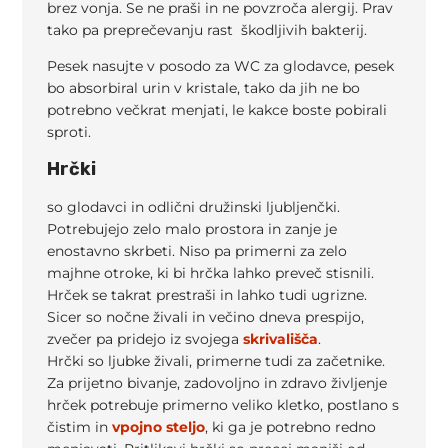
brez vonja. Se ne praši in ne povzroča alergij. Prav
tako pa preprečevanju rast škodljivih bakterij.
Pesek nasujte v posodo za WC za glodavce, pesek
bo absorbiral urin v kristale, tako da jih ne bo
potrebno večkrat menjati, le kakce boste pobirali
sproti.
Hrčki
so glodavci in odlični družinski ljubljenčki.
Potrebujejo zelo malo prostora in zanje je
enostavno skrbeti. Niso pa primerni za zelo
majhne otroke, ki bi hrčka lahko preveč stisnili.
Hrček se takrat prestraši in lahko tudi ugrizne.
Sicer so nočne živali in večino dneva prespijo,
zvečer pa pridejo iz svojega
skrivališča
.
Hrčki so ljubke živali, primerne tudi za začetnike.
Za prijetno bivanje, zadovoljno in zdravo življenje
hrček potrebuje primerno veliko kletko, postlano s
čistim in
vpojno steljo
, ki ga je potrebno redno