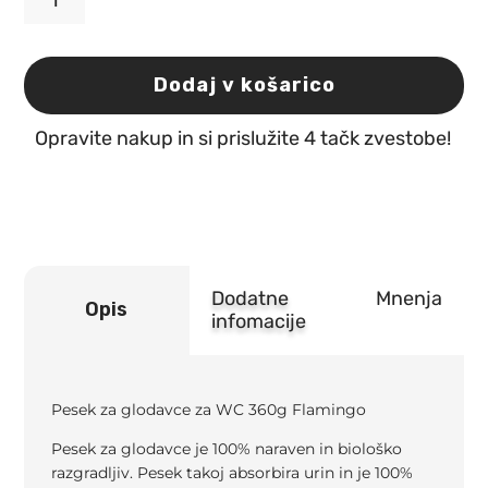
Pesek
za
glodavce
za
Dodaj v košarico
wc
360g
Opravite nakup in si prislužite 4 tačk zvestobe!
Flamingo
količina
Dodatne
Mnenja
Opis
infomacije
Pesek za glodavce za WC 360g Flamingo
Pesek za glodavce je 100% naraven in biološko
razgradljiv. Pesek takoj absorbira urin in je 100%