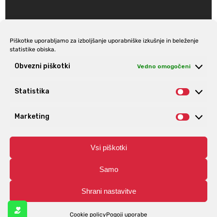
Piškotke uporabljamo za izboljšanje uporabniške izkušnje in beleženje
statistike obiska.
Prijava na e-novice
Obvezni piškotki
Vedno omogočeni
Statistika
Statist
Marketing
Market
Vsi piškotki
Samo
Shrani nastavitve
© Aro | Vse pravice pridržane. | Izdelava spletnih trgovin
Spletnik.si
Cookie policy
Pogoji uporabe