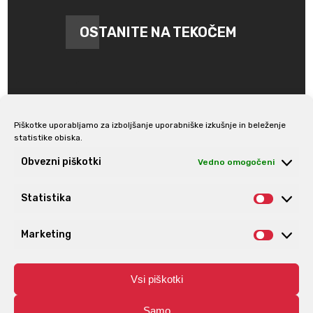
OSTANITE NA TEKOČEM
Piškotke uporabljamo za izboljšanje uporabniške izkušnje in beleženje
statistike obiska.
Prijava na e-novice
Obvezni piškotki
Vedno omogočeni
Statistika
Statis
Marketing
Market
Vsi piškotki
Samo