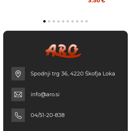
3.50
€
Spodnji trg 36, 4220 Škofja Loka
info@aro.si
04/51-20-838