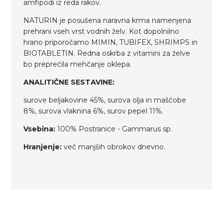
amfipodi iz reda rakov.
NATURIN je posušena naravna krma namenjena
prehrani vseh vrst vodnih želv. Kot dopolnilno
hrano priporočamo MIMIN, TUBIFEX, SHRIMPS in
BIOTABLETIN. Redna oskrba z vitamini za želve
bo preprečila mehčanje oklepa.
ANALITIČNE SESTAVINE:
surove beljakovine 45%, surova olja in maščobe
8%, surova vlaknina 6%, surov pepel 11%.
Vsebina:
100% Postranice - Gammarus sp.
Hranjenje:
več manjših obrokov dnevno.