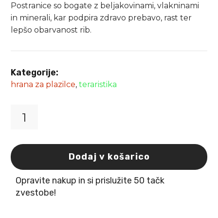
Postranice so bogate z beljakovinami, vlakninami
in minerali, kar podpira zdravo prebavo, rast ter
lepšo obarvanost rib.
Kategorije:
hrana za plazilce
,
teraristika
SiLine
Arami
hrana
za
Dodaj v košarico
vodne
želve
Opravite nakup in si prislužite 50 tačk
postranice
(Gammarus)
zvestobe!
5500ml
količina