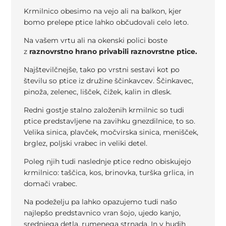
Krmilnico obesimo na vejo ali na balkon, kjer
bomo prelepe ptice lahko občudovali celo leto.
Na vašem vrtu ali na okenski polici boste
z
raznovrstno hrano privabili raznovrstne ptice.
Najštevilčnejše, tako po vrstni sestavi kot po
številu so ptice iz družine ščinkavcev. Ščinkavec,
pinoža, zelenec, lišček, čižek, kalin in dlesk.
Redni gostje stalno založenih krmilnic so tudi
ptice predstavljene na zavihku gnezdilnice, to so.
Velika sinica, plavček, močvirska sinica, menišček,
brglez, poljski vrabec in veliki detel.
Poleg njih tudi naslednje ptice redno obiskujejo
krmilnico: taščica, kos, brinovka, turška grlica, in
domači vrabec.
Na podeželju pa lahko opazujemo tudi našo
najlepšo predstavnico vran šojo, ujedo kanjo,
srednjega detla, rumenega strnada. In v hudih