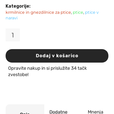
Kategorije:
krmilnice in gnezdilnice za ptice
,
ptice
,
ptice v
naravi
Krmilnica
za
zunanje
ptice
Dodaj v košarico
Mitu
les
Opravite nakup in si prislužite 34 tačk
32
x
zvestobe!
38
x
26
cm
Flamingo
količina
Dodatne
Mnenja