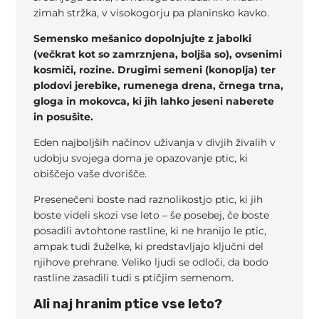
zimah stržka, v visokogorju pa planinsko kavko.
Semensko mešanico dopolnjujte z jabolki
(večkrat kot so zamrznjena, boljša so), ovsenimi
kosmiči, rozine. Drugimi semeni (konoplja) ter
plodovi jerebike, rumenega drena, črnega trna,
gloga in mokovca, ki jih lahko jeseni naberete
in posušite.
Eden najboljših načinov uživanja v divjih živalih v
udobju svojega doma je opazovanje ptic, ki
obiščejo vaše dvorišče.
Presenečeni boste nad raznolikostjo ptic, ki jih
boste videli skozi vse leto – še posebej, če boste
posadili avtohtone rastline, ki ne hranijo le ptic,
ampak tudi žuželke, ki predstavljajo ključni del
njihove prehrane. Veliko ljudi se odloči, da bodo
rastline zasadili tudi s ptičjim semenom.
Ali naj hranim ptice vse leto?