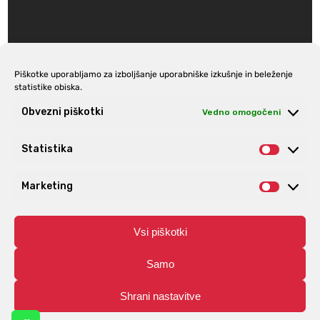
Piškotke uporabljamo za izboljšanje uporabniške izkušnje in beleženje
statistike obiska.
Prijava na e-novice
Obvezni piškotki
Vedno omogočeni
Statistika
Statist
Marketing
Market
Vsi piškotki
Samo
Shrani nastavitve
© Aro | Vse pravice pridržane. | Izdelava spletnih trgovin