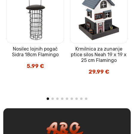
Nosilec lojnih pogač
Krmilnica za zunanje
Sidra 18cm Flamingo
ptice silos Neah 19 x 19 x
25 cm Flamingo
5.99
€
29.99
€