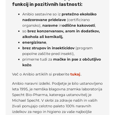
funkcij in pozitivnih lastnosti:
Anibio sestavine so iz
pretežno ekološko
nadzorovane pridelave
(certificirano
organsko),
naravne
in
odlične kakovosti
,
so
brez konzervansov, arom in dodatkov,
alkohola ali kemikalij,
en
ergizirane
,
brez strupov in insekticidov
(program
popolne zaščite pred insekti),
primerne tudi za
mačke in pse z občutljivo
kožo
.
Več o Anibio artiklih si preberite
tukaj
..
Anibio naravni izdelki. Podjetje je bilo ustanovljeno
leta 1995, je nemška blagovna znamka laboratorija
Specht Bio-Pharma, katerega ustanovitelj je
Michael Specht. V skrbi za zdravje naših in vaših
živali ponujajo celotno paleto 100% naravnih
izdelkov za nego in higieno za vaše najboljše