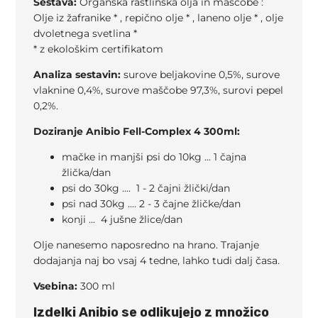
Sestava:
Organska rastlinska olja in maščobe :
Olje iz žafranike * , repično olje * , laneno olje * , olje
dvoletnega svetlina *
* z ekološkim certifikatom
Analiza sestavin:
surove beljakovine 0,5%, surove
vlaknine 0,4%, surove maščobe 97,3%, surovi pepel
0,2%.
Doziranje Anibio Fell-Complex 4 300ml:
mačke in manjši psi do 10kg ... 1 čajna
žlička/dan
psi do 30kg .... 1 - 2 čajni žlički/dan
psi nad 30kg .... 2 - 3 čajne žličke/dan
konji ... 4 jušne žlice/dan
Olje nanesemo naposredno na hrano. Trajanje
dodajanja naj bo vsaj 4 tedne, lahko tudi dalj časa.
Vsebina:
300 ml
Izdelki Anibio se odlikujejo z množico