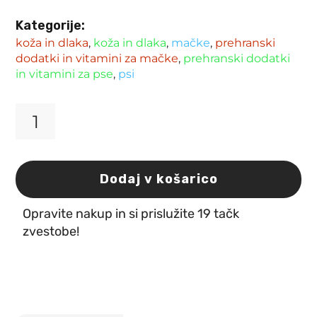
Kategorije:
koža in dlaka
,
koža in dlaka
,
mačke
,
prehranski
dodatki in vitamini za mačke
,
prehranski dodatki
in vitamini za pse
,
psi
Anibio
Fell-
Complex
4
Dodaj v košarico
300ml
količina
Opravite nakup in si prislužite 19 tačk
zvestobe!