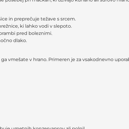
ice in preprečuje težave s srcem.
ežnice, ki lahko vodi v slepoto.
brambi pred boleznimi.
močno dlako.
 ga vmešate v hrano. Primeren je za vsakodnevno uporab
buje umetnih konzervansov ali polnil.