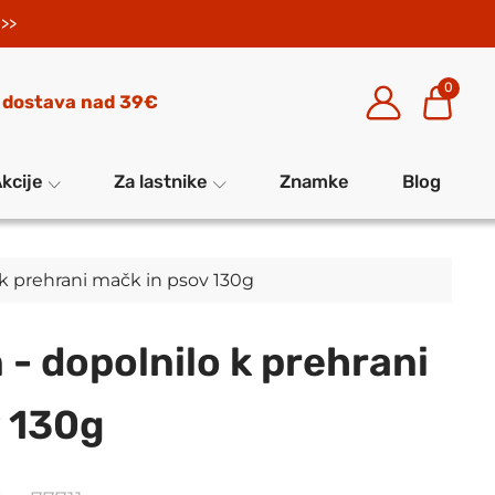
>>
0
 dostava nad 39€
kcije
Za lastnike
Znamke
Blog
o k prehrani mačk in psov 130g
 - dopolnilo k prehrani
v 130g