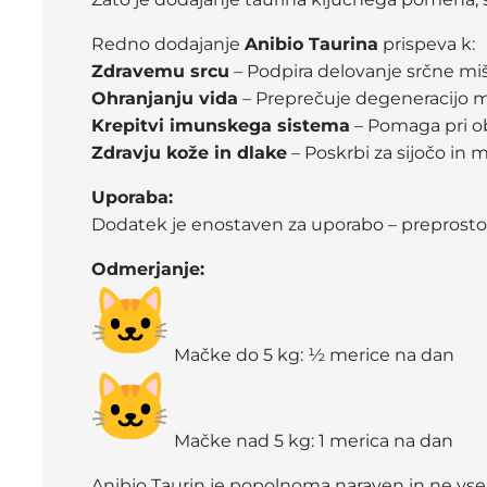
Redno dodajanje
Anibio Taurina
prispeva k:
Zdravemu srcu
– Podpira delovanje srčne miš
Ohranjanju vida
– Preprečuje degeneracijo mr
Krepitvi imunskega sistema
– Pomaga pri o
Zdravju kože in dlake
– Poskrbi za sijočo in 
Uporaba:
Dodatek je enostaven za uporabo – preprosto
Odmerjanje:
Mačke do 5 kg: ½ merice na dan
Mačke nad 5 kg: 1 merica na dan
Anibio Taurin je popolnoma naraven in ne vse