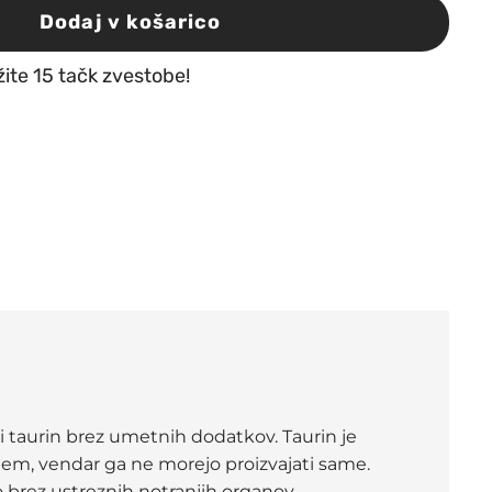
Dodaj v košarico
žite 15 tačk zvestobe!
i taurin brez umetnih dodatkov. Taurin je
tem, vendar ga ne morejo proizvajati same.
 brez ustreznih notranjih organov.