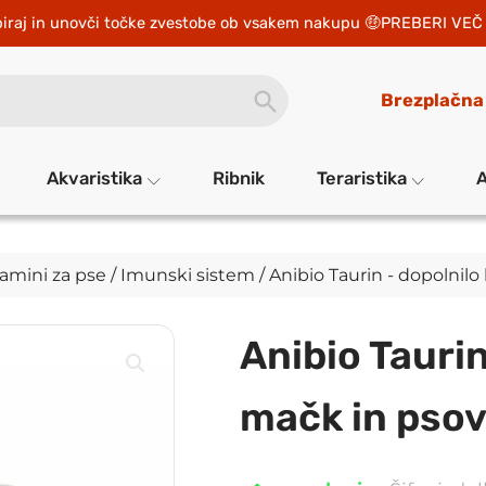
iraj in unovči točke zvestobe ob vsakem nakupu 
PREBERI VEČ 
SEARCH
Brezplačna
BUTTON
Akvaristika
Ribnik
Teraristika
A
tamini za pse
/
Imunski sistem
/ Anibio Taurin - dopolnil
Anibio Taurin
mačk in pso