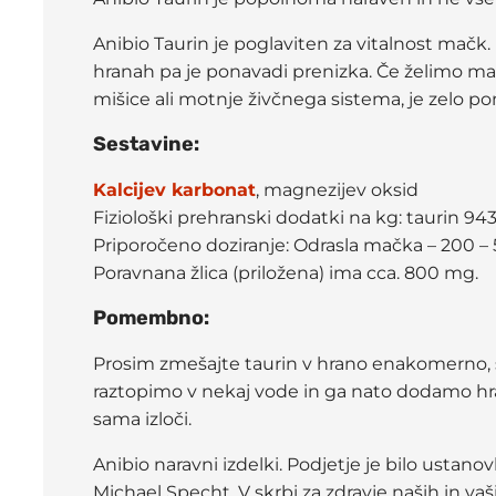
Anibio Taurin je poglaviten za vitalnost mačk. 
hranah pa je ponavadi prenizka. Če želimo ma
mišice ali motnje živčnega sistema, je zelo 
Sestavine:
Kalcijev karbonat
, magnezijev oksid
Fiziološki prehranski dodatki na kg: taurin 9
Priporočeno doziranje: Odrasla mačka – 200 
Poravnana žlica (priložena) ima cca. 800 mg.
Pomembno:
Prosim zmešajte taurin v hrano enakomerno, saj
raztopimo v nekaj vode in ga nato dodamo hran
sama izloči.
Anibio naravni izdelki. Podjetje je bilo ustan
Michael Specht. V skrbi za zdravje naših in va