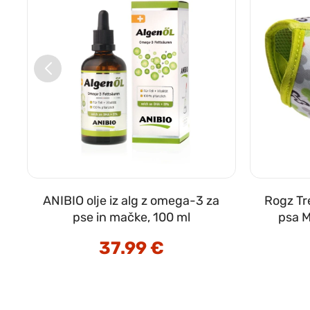
o
ANIBIO olje iz alg z omega-3 za
Rogz Tr
pse in mačke, 100 ml
psa M
37.99
€