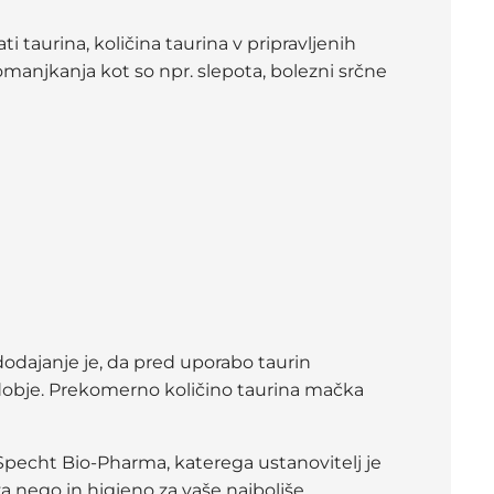
i taurina, količina taurina v pripravljenih
manjkanja kot so npr. slepota, bolezni srčne
 dodajanje je, da pred uporabo taurin
obdobje. Prekomerno količino taurina mačka
 Specht Bio-Pharma, katerega ustanovitelj je
za nego in higieno za vaše najboljše