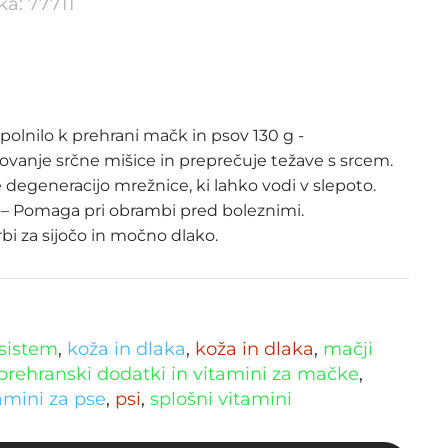
lka: 77711
olnilo k prehrani mačk in psov 130 g -
ovanje srčne mišice in preprečuje težave s srcem.
 degeneracijo mrežnice, ki lahko vodi v slepoto.
– Pomaga pri obrambi pred boleznimi.
bi za sijočo in močno dlako.
sistem
,
koža in dlaka
,
koža in dlaka
,
mačji
prehranski dodatki in vitamini za mačke
,
amini za pse
,
psi
,
splošni vitamini