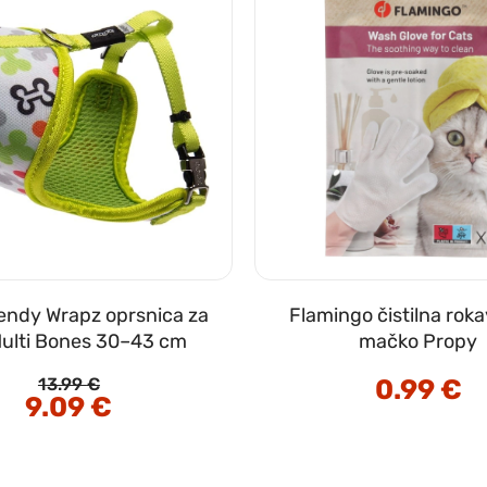
endy Wrapz oprsnica za
Flamingo čistilna roka
ulti Bones 30–43 cm
mačko Propy
0.99
€
13.99
€
Izvirna
9.09
€
Trenutna
cena
cena
je
je:
bila:
9.09 €.
13.99 €.