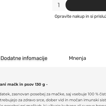
Anibio
Taurin
Opravite nakup in si prislu
-
dopolnilo
k
prehrani
mačk
in
psov
130g
količina
Dodatne infomacije
Mnenja
ani mačk in psov 130 g -
atek, zasnovan posebej za mačke, saj vsebuje 100 % čist
trebujejo za zdravo srce, dober vid in močan imunski sis
e posebej pri mačkah, ki uživajo kuhano ali surovo hrano