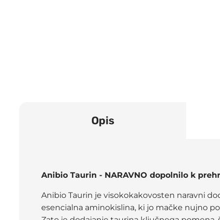
Opis
Anibio Taurin - NARAVNO dopolnilo k prehr
Anibio Taurin je visokokakovosten naravni dod
esencialna aminokislina, ki jo mačke nujno po
Zato je dodajanje taurina ključnega pomena, š