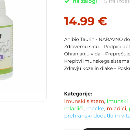
na zalogi
Šifra izde
14.99
€
Anibio Taurin - NARAVNO dop
Zdravemu srcu
– Podpira del
Ohranjanju vida
– Preprečuje
Krepitvi imunskega sistema
Zdravju kože in dlake
– Poskr
Kategorije:
imunski sistem
,
imunski 
mladiči
,
mačke
,
mladiči
,
prehranski dodatki in vit