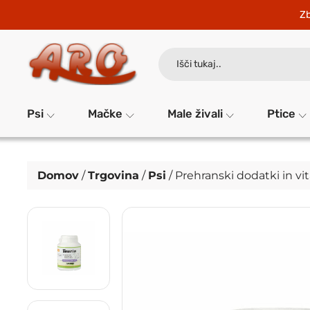
Zb
Search
for:
Psi
Mačke
Male živali
Ptice
Domov
/
Trgovina
/
Psi
/
Prehranski dodatki in vi