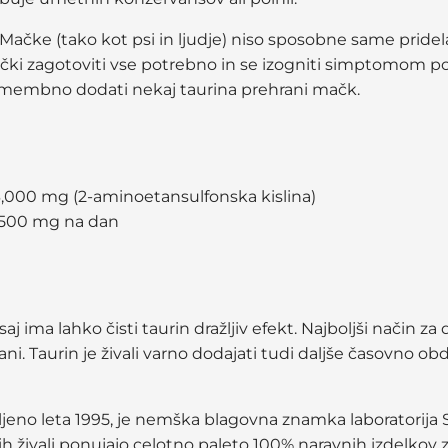
Mačke (tako kot psi in ljudje) niso sposobne same pridelat
čki zagotoviti vse potrebno in se izogniti simptomom po
pomembno dodati nekaj taurina prehrani mačk.
43,000 mg (2-aminoetansulfonska kislina)
– 500 mg na dan
 ima lahko čisti taurin dražljiv efekt. Najboljši način za
i. Taurin je živali varno dodajati tudi daljše časovno 
ovljeno leta 1995, je nemška blagovna znamka laboratorija
ših živali ponujajo celotno paleto 100% naravnih izdelkov 