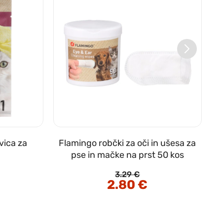
vica za
Flamingo robčki za oči in ušesa za
pse in mačke na prst 50 kos
3.29
€
Izvirna
2.80
€
Trenutna
cena
cena
je
je:
bila:
2.80 €.
3.29 €.