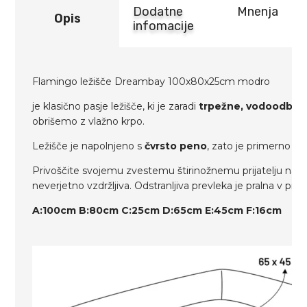
Dodatne
Mnenja
Opis
infomacije
Flamingo ležišče Dreambay 100x80x25cm modro
je klasično pasje ležišče, ki je zaradi
trpežne, vodoodboj
obrišemo z vlažno krpo.
Ležišče je napolnjeno s
čvrsto peno
, zato je primerno tud
Privoščite svojemu zvestemu štirinožnemu prijatelju najbo
neverjetno vzdržljiva. Odstranljiva prevleka je pralna v pra
A:100cm B:80cm C:25cm D:65cm E:45cm F:16cm