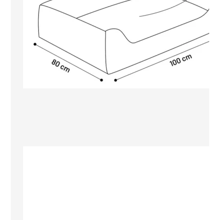
Predvajalnik
videa