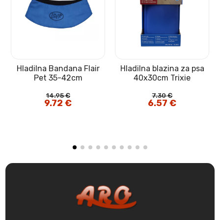
Hladilna Bandana Flair
Hladilna blazina za psa
Pet 35-42cm
40x30cm Trixie
14.95
€
7.30
€
Izvirna
9.72
€
Trenutna
Izvirna
6.57
€
Trenutna
cena
cena
cena
cena
je
je:
je
je:
bila:
9.72 €.
bila:
6.57 €.
14.95 €.
7.30 €.