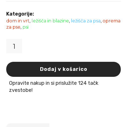
Kategorije:
dom in vrt
,
ležišča in blazine
,
ležišča za psa
,
oprema
za pse
,
psi
Flamingo
ležišče
Dreambay
100x80x25cm
Dodaj v košarico
modro
količina
Opravite nakup in si prislužite 124 tačk
zvestobe!