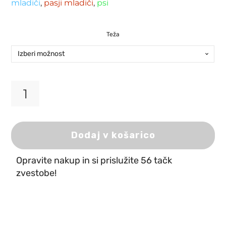
mladiči
,
pasji mladiči
,
psi
Teža
Kudo
Puran
in
Raca
Dodaj v košarico
za
mladiče
Opravite nakup in si prislužite 56 tačk
srednjih
in
zvestobe!
velikih
pasem
količina