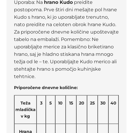
Uporaba:
Na
hrano Kudo
preidite
postopoma. Prve štiri dni mešajte pol hrane
Kudo s hrano, ki jo uporabljate trenutno,
nato preidite na celoten obrok hrane Kudo.
Za priporočene dnevne količine upoštevajte
tabelo na embalaži.
Pomembno:
Ne
uporabljajte merice za klasično briketirano
hrano, saj je hladno stiskana hrana mnogo
težja od le – te. Uporabljajte Kudo merico ali
stehtajte hrano s pomočjo kuhinjske
tehtnice.
Priporočene dnevne količine:
Teža
3
5
10
15
20
25
30
40
mladička
v kg
Hrana