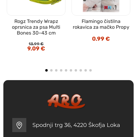
Rogz Trendy Wrapz
Flamingo čistilna
oprsnica za psa Multi
rokavica za mačko Propy
Bones 30–43 cm
0.99
€
13.99
€
Izvirna
9.09
€
Trenutna
cena
cena
je
je:
bila:
9.09 €.
13.99 €.
Spodnji trg 36, 4220 Škofja Loka