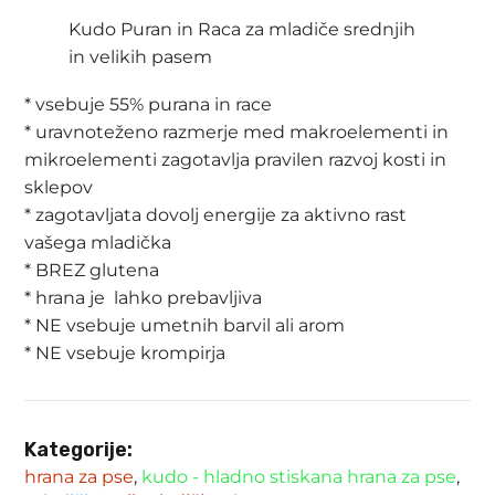
Kudo Puran in Raca za mladiče srednjih
od
in velikih pasem
17.50 €
do
* vsebuje 55% purana in race
* uravnoteženo razmerje med makroelementi in
55.99 €
mikroelementi zagotavlja pravilen razvoj kosti in
sklepov
* zagotavljata dovolj energije za aktivno rast
vašega mladička
* BREZ glutena
* hrana je lahko prebavljiva
* NE vsebuje umetnih barvil ali arom
* NE vsebuje krompirja
Kategorije:
hrana za pse
,
kudo - hladno stiskana hrana za pse
,