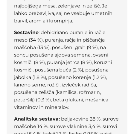
najboljšega mesa, zelenjave in zelišč. Je
lahko prebavljiva, saj ne vsebuje umetnih
barvil, arom ali krompirja.
Sestavine
: dehidrirano puranje in račje
meso (34 %), puranja, račja in piščančja
maščoba (13 %), posušeni grah (9 %), na
soncu posušena ajdova semena, ovseni
kosmiči (8 %), puranja jetrca (8 %), koruzni
kosmiči, posušena buča (2 %), posušena
jabolka (1,8 %), posušeno korenje (1,2 %),
laneno seme, rožiči, izvleček radiča,
posušena zelišča (kamilica, rožmarin,
peteršilj) (0,3 %), beta glukani, mešanica
vitaminov in mineralov.
Analitska sestava:
beljakovine 28 %, surove
maščobe 14 %, surove vlaknine 3,4 %, surovi
pepel 5,4 %, kalcij 1,3 %, fosfor 0,95 %, natrij