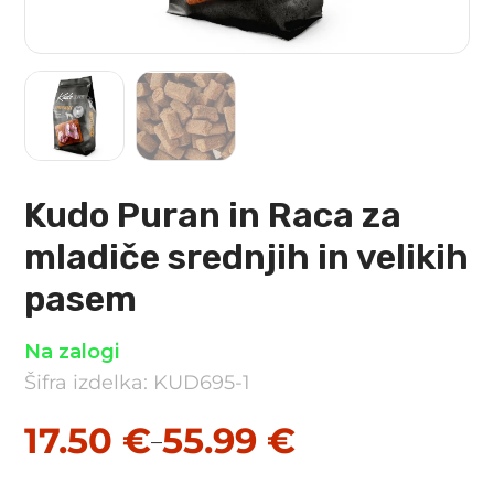
Kudo Puran in Raca za
mladiče srednjih in velikih
pasem
Na zalogi
Šifra izdelka: KUD695-1
17.50
€
55.99
€
–
Cenovni
razpon: