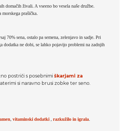
vnih domačih živali. A vseeno bo vesela naše družbe.
ga morskega prašička.
 vsaj 70% sena, ostalo pa semena, zelenjavo in sadje. Pri
a dodatka ne dobi, se lahko pojavijo problemi na zadnjih
no postriči s posebnimi
škarjami za
 katerimi si naravno brusi zobke ter seno.
kamen
,
vitaminski dodatki
,
razkužilo in
igrala
.