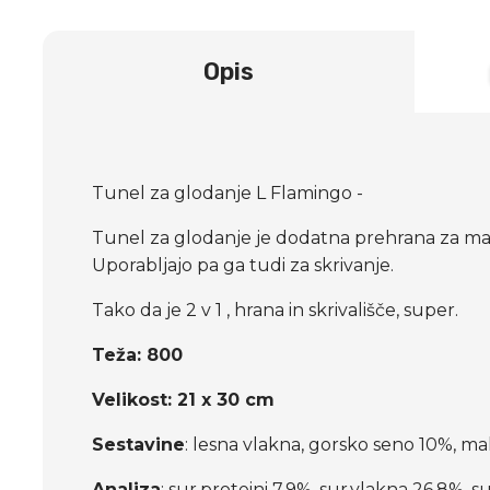
Opis
Tunel za glodanje L Flamingo -
Tunel za glodanje je dodatna prehrana za male 
Uporabljajo pa ga tudi za skrivanje.
Tako da je 2 v 1 , hrana in skrivališče, super.
Teža:
800
Velikost: 21 x 30 cm
Sestavine
: lesna vlakna, gorsko seno 10%, ma
Analiza
: sur.proteini 7,9%, sur.vlakna 26,8%,