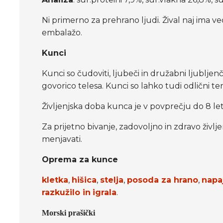
Ni primerno za prehrano ljudi. Žival naj ima 
embalažo.
Kunci
Kunci so čudoviti, ljubeči in družabni ljubljenč
govorico telesa. Kunci so lahko tudi odlični ter
Življenjska doba kunca je v povprečju do 8 let, 
Za prijetno bivanje, zadovoljno in zdravo živ
menjavati.
Oprema za kunce
kletka
,
hišica
,
stelja
,
posoda za hrano
,
napa
razkužilo in
igrala
.
Morski prašički