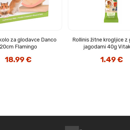
kolo za glodavce Danco
Rollinis žitne krogljice 
20cm Flamingo
jagodami 40g Vitak
18.99
€
1.49
€