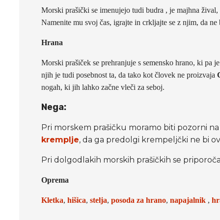
Morski prašički se imenujejo tudi budra , je majhna žival
Namenite mu svoj čas, igrajte in crkljajte se z njim, da n
Hrana
Morski prašiček se prehranjuje s semensko hrano, ki pa j
njih je tudi posebnost ta, da tako kot človek ne proizvaja
nogah, ki jih lahko začne vleči za seboj.
Nega:
Pri morskem prašičku moramo biti pozorni na 
kremplje
, da ga predolgi krempeljčki ne bi o
Pri dolgodlakih morskih prašičkih se priporoč
Oprema
Kletka
,
hiši
ca
,
stelja
,
posoda za hrano
,
napajalnik
,
hr