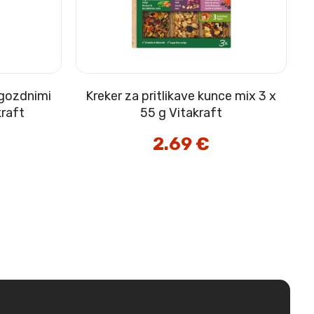
z gozdnimi
Kreker za pritlikave kunce mix 3 x
raft
55 g Vitakraft
2.69
€