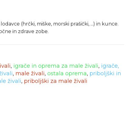
avce (hrčki, miške, morski prašički, ...) in kunce.
očne in zdrave zobe.
ivali
,
igrače in oprema za male živali
,
igrače,
ivali
,
male živali
,
ostala oprema
,
priboljški in
e živali
,
priboljški za male živali