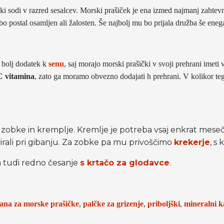
, ki sodi v razred sesalcev. Morski prašiček je ena izmed najmanj zahte
e bo postal osamljen ali žalosten. Še najbolj mu bo prijala družba še ene
e bolj dodatek k
senu
, saj morajo morski prašički v svoji prehrani imeti
C vitamina
, zato ga moramo obvezno dodajati h prehrani. V kolikor teg
zobke in kremplje. Kremlje je potreba vsaj enkrat meseč
virali pri gibanju. Za zobke pa mu privoščimo
krekerje
, s
a tudi redno česanje
s krtačo za glodavce
.
ana za morske prašičke
,
palčke za grizenje
,
priboljški
,
mineralni 