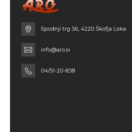
Spodnji trg 36, 4220 Škofja Loka
info@aro.si
04/51-20-838