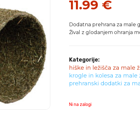
11.99
€
Dodatna prehrana za male glod
Žival z glodanjem ohranja m
Kategorije:
hiške in ležišča za male ž
krogle in kolesa za male ž
prehranski dodatki za mal
Ni na zalogi