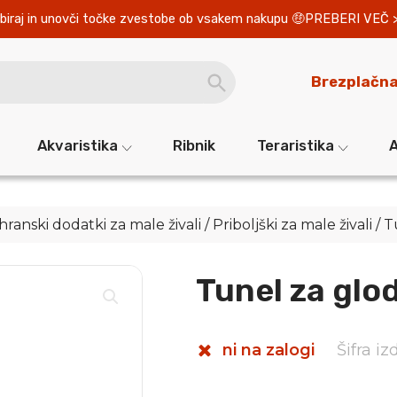
biraj in unovči točke zvestobe ob vsakem nakupu 
PREBERI VEČ 
SEARCH
Brezplačna
BUTTON
Akvaristika
Ribnik
Teraristika
A
ehranski dodatki za male živali
/
Priboljški za male živali
/ T
Tunel za glo
ni na zalogi
Šifra i