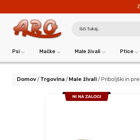
Z
Search
for:
Psi
Mačke
Male živali
Ptice
Domov
/
Trgovina
/
Male živali
/
Priboljški in pr