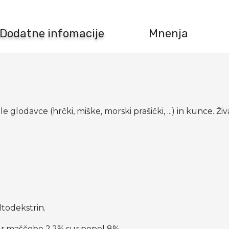
Dodatne infomacije
Mnenja
glodavce (hrčki, miške, morski prašički, ...) in kunce. Ž
ltodekstrin.
 sur.maščobe 2,2%,sur.pepel 8%.