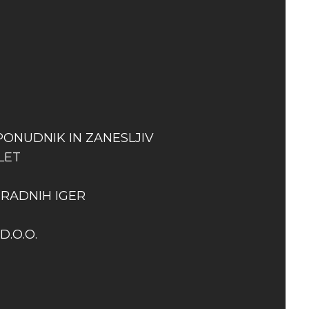
PONUDNIK IN ZANESLJIV
LET
GRADNIH IGER
D.O.O.