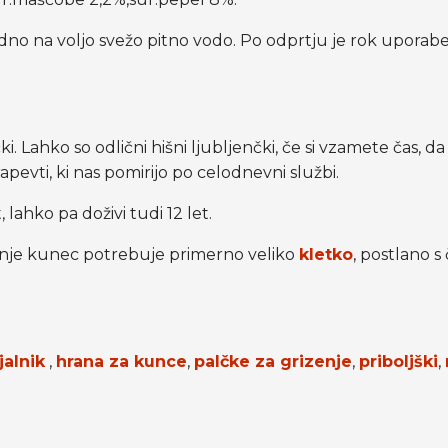
vedno na voljo svežo pitno vodo. Po odprtju je rok upora
ki. Lahko so odlični hišni ljubljenčki, če si vzamete čas, d
apevti, ki nas pomirijo po celodnevni službi.
lahko pa doživi tudi 12 let.
ljenje kunec potrebuje primerno veliko
kletko
, postlano s
jalnik
,
hrana za kunce
,
palčke za grizenje
,
priboljški
,