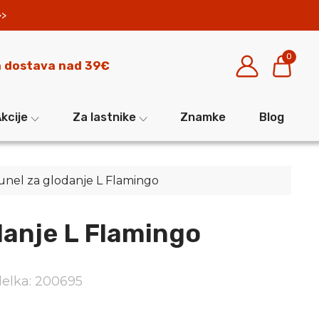
>>
0
 dostava nad 39€
kcije
Za lastnike
Znamke
Blog
unel za glodanje L Flamingo
danje L Flamingo
zdelka: 200695