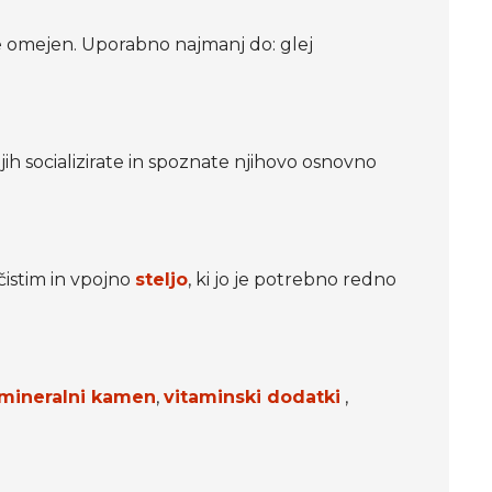
be omejen. Uporabno najmanj do: glej
a jih socializirate in spoznate njihovo osnovno
 čistim in vpojno
steljo
, ki jo je potrebno redno
mineralni kamen
,
vitaminski dodatki
,