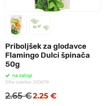
Priboljšek za glodavce
Flamingo Dulci špinača
50g
na zalogi
Šifra izdelka: 200678
2.65
€
2.25
€
Izvirna
Trenutna