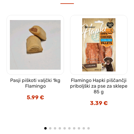
Pasji piškoti valjčki 1kg
Flamingo Hapki piščančji
Flamingo
priboljški za pse za sklepe
85 g
5.99
€
3.39
€