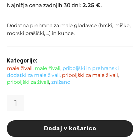
cena
cena
Najnižja cena zadnjih 30 dni:
2.25
€
.
je
je:
bila:
2.25 €.
Dodatna prehrana za male glodavce (hrčki, miške,
2.65 €.
morski prašički, ...) in kunce.
Kategorije:
male živali
,
male živali
,
priboljški in prehranski
dodatki za male živali
,
priboljški za male živali
,
priboljški za živali
,
znižano
Priboljšek
za
glodavce
Flamingo
Dodaj v košarico
Dulci
špinača