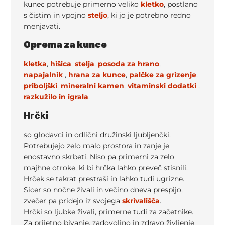
kunec potrebuje primerno veliko
kletko
, postlano
s čistim in vpojno
steljo
, ki jo je potrebno redno
menjavati.
Oprema za kunce
kletka
,
hišica
,
stelja
,
posoda za hrano
,
napajalnik
,
hrana za kunce
,
palčke za grizenje
,
priboljški
,
mineralni kamen
,
vitaminski dodatki
,
razkužilo in
igrala
.
Hrčki
so glodavci in odlični družinski ljubljenčki.
Potrebujejo zelo malo prostora in zanje je
enostavno skrbeti. Niso pa primerni za zelo
majhne otroke, ki bi hrčka lahko preveč stisnili.
Hrček se takrat prestraši in lahko tudi ugrizne.
Sicer so nočne živali in večino dneva prespijo,
zvečer pa pridejo iz svojega
skrivališča
.
Hrčki so ljubke živali, primerne tudi za začetnike.
Za prijetno bivanje, zadovoljno in zdravo življenje