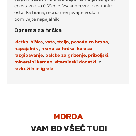
enostavna za čiščenje. Vsakodnevno odstranite
ostanke hrane, redno menjavajte vodo in
pomivajte napajalnik.
Oprema za hrčka
kletka
,
hišica
,
vata
,
stelja
,
posoda za hrano
,
napajalnik
,
hrana za hrčka
,
kolo za
razgibavanje
,
palčke za grizenje
,
priboljški
,
mineralni kamen
,
vitaminski dodatki
in
razkužilo in
igrala
.
MORDA
VAM BO VŠEČ TUDI