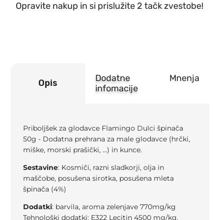
Opravite nakup in si prislužite 2 tačk zvestobe!
50g
količina
Dodatne
Mnenja
Opis
infomacije
Priboljšek za glodavce Flamingo Dulci špinača
50g - Dodatna prehrana za male glodavce (hrčki,
miške, morski prašički, ...) in kunce.
Sestavine
: Kosmiči, razni sladkorji, olja in
maščobe, posušena sirotka, posušena mleta
špinača (4%)
Dodatki
: barvila, aroma zelenjave 770mg/kg
Tehnološki dodatki: E322 Lecitin 4500 mg/kg.