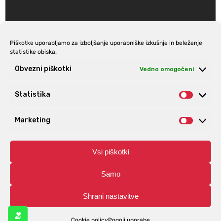
Piškotke uporabljamo za izboljšanje uporabniške izkušnje in beleženje
statistike obiska.
Prijava na e-novice
Obvezni piškotki
Vedno omogočeni
Statistika
Statist
Marketing
Market
Vsi piškotki
Samo
Shrani nastavitve
© Aro | Vse pravice pridržane. | Izdelava spletnih trgovin
Spletnik.si
Cookie policy
Pogoji uporabe