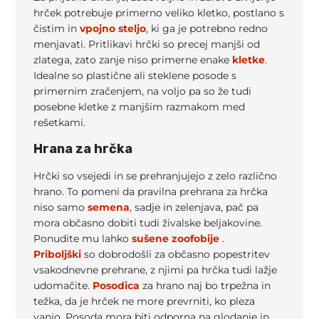
hrček potrebuje primerno veliko kletko, postlano s
čistim in
vpojno steljo
, ki ga je potrebno redno
menjavati. Pritlikavi hrčki so precej manjši od
zlatega, zato zanje niso primerne enake
kletke
.
Idealne so plastične ali steklene posode s
primernim zračenjem, na voljo pa so že tudi
posebne kletke z manjšim razmakom med
rešetkami.
Hrana za hrčka
Hrčki so vsejedi in se prehranjujejo z zelo različno
hrano. To pomeni da pravilna prehrana za hrčka
niso samo
semena
, sadje in zelenjava, pač pa
mora občasno dobiti tudi živalske beljakovine.
Ponudite mu lahko
sušene zoofobije
.
Priboljški
so dobrodošli za občasno popestritev
vsakodnevne prehrane, z njimi pa hrčka tudi lažje
udomačite.
Posodica
za hrano naj bo trpežna in
težka, da je hrček ne more prevrniti, ko pleza
vanjo. Posoda mora biti odporna na glodanje in