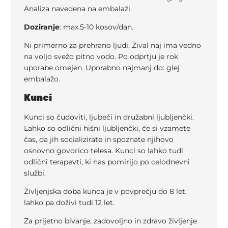
Analiza navedena na embalaži.
Doziranje
: max.5-10 kosov/dan.
Ni primerno za prehrano ljudi. Žival naj ima vedno
na voljo svežo pitno vodo. Po odprtju je rok
uporabe omejen. Uporabno najmanj do: glej
embalažo.
Kunci
Kunci so čudoviti, ljubeči in družabni ljubljenčki.
Lahko so odlični hišni ljubljenčki, če si vzamete
čas, da jih socializirate in spoznate njihovo
osnovno govorico telesa. Kunci so lahko tudi
odlični terapevti, ki nas pomirijo po celodnevni
službi.
Življenjska doba kunca je v povprečju do 8 let,
lahko pa doživi tudi 12 let.
Za prijetno bivanje, zadovoljno in zdravo življenje