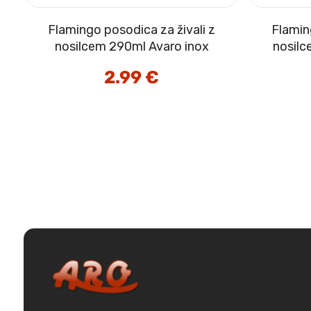
Flamingo posodica za živali z
Flamin
nosilcem 290ml Avaro inox
nosil
2.99
€