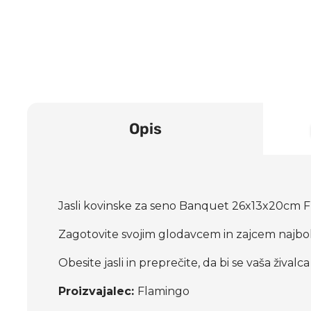
Opis
Jasli kovinske za seno Banquet 26x13x20cm 
Zagotovite svojim glodavcem in zajcem najbolj
Obesite jasli in preprečite, da bi se vaša živalc
Proizvajalec:
Flamingo