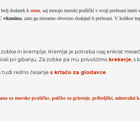
e bolj dodatek k
senu
, saj morajo morski prašički v svoji prehrani imeti
C vitamina
, zato ga moramo obvezno dodajati h prehrani. V kolikor teg
zobke in kremplje. Kremlje je potreba vsaj enkrat meseč
virali pri gibanju. Za zobke pa mu privoščimo
krekerje
, s
a tudi redno česanje
s krtačo za glodavce
.
ana za morske prašičke
,
palčke za grizenje
,
priboljški
,
mineralni 