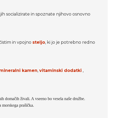
a jih socializirate in spoznate njihovo osnovno
 čistim in vpojno
steljo
, ki jo je potrebno redno
mineralni kamen
,
vitaminski dodatki
,
vnih domačih živali. A vseeno bo vesela naše družbe.
ga morskega prašička.