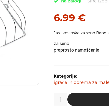
na zalogi
Šifra izde
6.99
€
Jasli kovinske za seno Ban
za seno
preprosto nameščanje
Kategorije:
igrače in oprema za male 
Jasli
kovinske