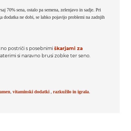
 vsaj 70% sena, ostalo pa semena, zelenjavo in sadje. Pri
a dodatka ne dobi, se lahko pojavijo problemi na zadnjih
no postriči s posebnimi
škarjami za
 katerimi si naravno brusi zobke ter seno.
kamen
,
vitaminski dodatki
,
razkužilo in
igrala
.