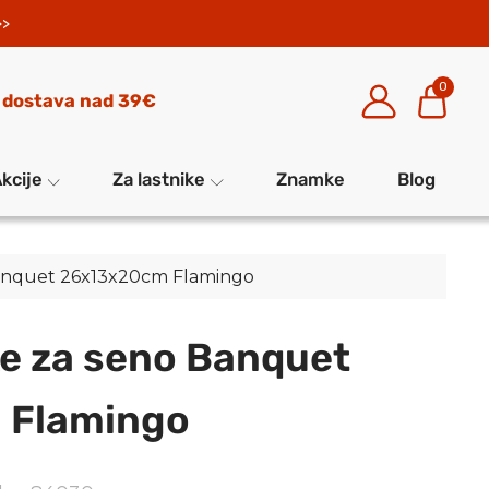
>>
0
 dostava nad 39€
kcije
Za lastnike
Znamke
Blog
 Banquet 26x13x20cm Flamingo
ke za seno Banquet
 Flamingo