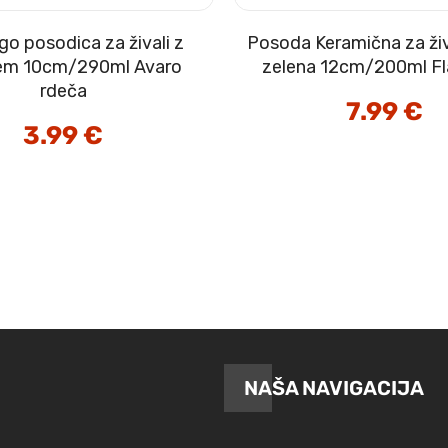
go posodica za živali z
Posoda Keramična za živ
cem 10cm/290ml Avaro
zelena 12cm/200ml F
rdeča
7.99
€
3.99
€
NAŠA NAVIGACIJA