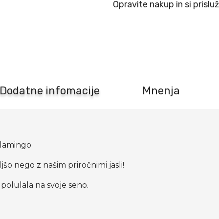
Opravite nakup in si prislu
za
seno
Banquet
26x13x20cm
Flamingo
količina
Dodatne infomacije
Mnenja
Flamingo
šo nego z našim priročnimi jasli!
a polulala na svoje seno.