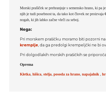
Morski prašiček se prehranjuje s semensko hrano, ki pa j
njih je tudi posebnost ta, da tako kot človek ne proizvaja
nogah, ki jih lahko začne vleči za seboj.
Nega:
Pri morskem prašičku moramo biti pozorni na 
kremplje
, da ga predolgi krempeljčki ne bi o
Pri dolgodlakih morskih prašičkih se priporoč
Oprema
Kletka
,
hiši
ca
,
stelja
,
posoda za hrano
,
napajalnik
,
hr