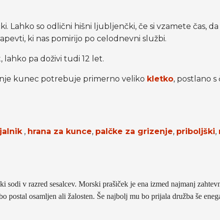
ki. Lahko so odlični hišni ljubljenčki, če si vzamete čas, d
apevti, ki nas pomirijo po celodnevni službi.
lahko pa doživi tudi 12 let.
ljenje kunec potrebuje primerno veliko
kletko
, postlano s
jalnik
,
hrana za kunce
,
palčke za grizenje
,
priboljški
,
, ki sodi v razred sesalcev. Morski prašiček je ena izmed najmanj zahte
e bo postal osamljen ali žalosten. Še najbolj mu bo prijala družba še ene