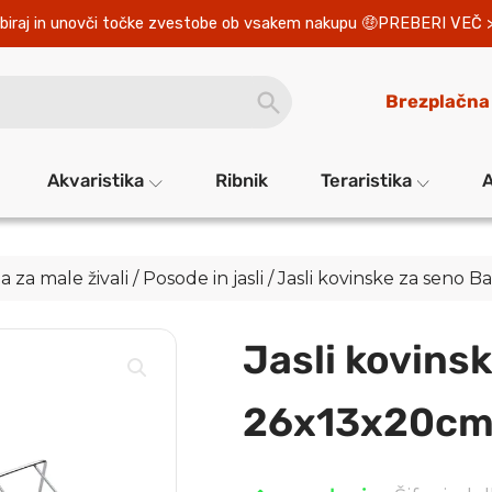
biraj in unovči točke zvestobe ob vsakem nakupu 
PREBERI VEČ 
SEARCH
Brezplačna
BUTTON
Akvaristika
Ribnik
Teraristika
A
a za male živali
/
Posode in jasli
/ Jasli kovinske za seno
Jasli kovins
26x13x20cm