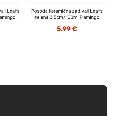
ali Leafs
Posoda Keramična za živali Leafs
lamingo
zelena 8,5cm/100ml Flamingo
5.99
€