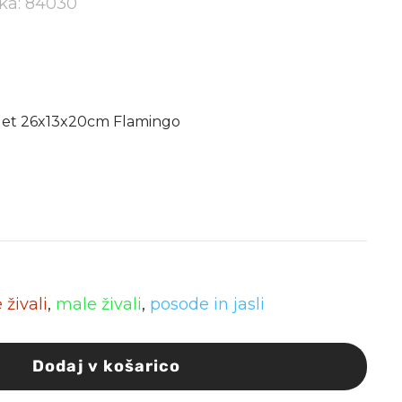
lka: 84030
quet 26x13x20cm Flamingo
živali
,
male živali
,
posode in jasli
Dodaj v košarico