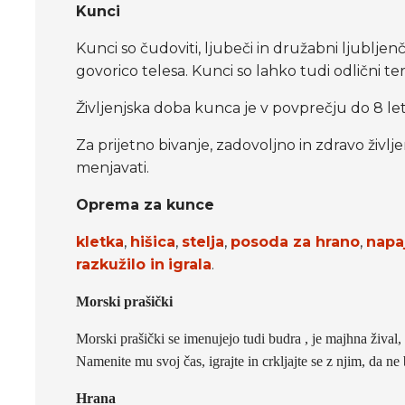
Kunci
Kunci so čudoviti, ljubeči in družabni ljubljenč
govorico telesa. Kunci so lahko tudi odlični ter
Življenjska doba kunca je v povprečju do 8 let, 
Za prijetno bivanje, zadovoljno in zdravo živ
menjavati.
Oprema za kunce
kletka
,
hišica
,
stelja
,
posoda za hrano
,
napa
razkužilo in
igrala
.
Morski prašički
Morski prašički se imenujejo tudi budra , je majhna žival
Namenite mu svoj čas, igrajte in crkljajte se z njim, da n
Hrana