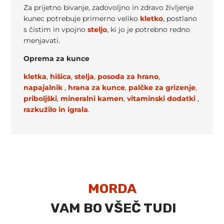
Za prijetno bivanje, zadovoljno in zdravo življenje
kunec potrebuje primerno veliko
kletko
, postlano
s čistim in vpojno
steljo
, ki jo je potrebno redno
menjavati.
Oprema za kunce
kletka
,
hišica
,
stelja
,
posoda za hrano
,
napajalnik
,
hrana za kunce
,
palčke za grizenje
,
priboljški
,
mineralni kamen
,
vitaminski dodatki
,
razkužilo in
igrala
.
MORDA
VAM BO VŠEČ TUDI