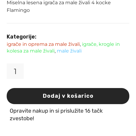
Miselna lesena igrača za male živali 4 kocke
Flamingo
Kategorije:
igrače in oprema za male živali
,
igrače, krogle in
kolesa za male živali
,
male živali
Miselna
lesena
igrača
za
Dodaj v košarico
male
živali
Opravite nakup in si prislužite 16 tačk
4
kocke
zvestobe!
Flamingo
količina