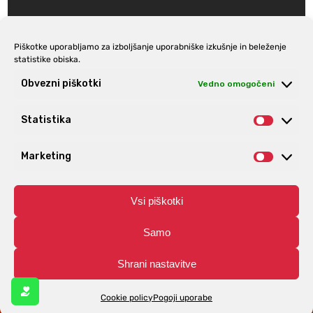
Piškotke uporabljamo za izboljšanje uporabniške izkušnje in beleženje
statistike obiska.
Prijava na e-novice
Obvezni piškotki
Vedno omogočeni
Statistika
Statist
Marketing
Market
Vsi piškotki
Samo
Shrani nastavitve
© Aro | Vse pravice pridržane. | Izdelava spletnih trgovin
Spletnik.si
Cookie policy
Pogoji uporabe