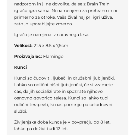
nadzorom in ji ne dovolite, da se z Brain Train
igračo igra sama. Ni namenjeno za prehrano in ni
primerno za otroke. Vaša žival naj pri igri uživa,
zato jo uporabljajte zmerno.
Igrača je narejena iz naravnega lesa.
Velikost:
21,5 x 8.5 x 7,5cm
Proizvajalec:
Flamingo
Kunci
Kunci so čudoviti, ljubeči in družabni ljubljenčki.
Lahko so odlični hišni ljubljenčki, če si vzamete
čas, da jih socializirate in spoznate njihovo
osnovno govorico telesa. Kunci so lahko tudi
odlični terapevti, ki nas pomirijo po celodnevni
službi.
Življenjska doba kunca je v povprečju do 8 let,
lahko pa doživi tudi 12 let.