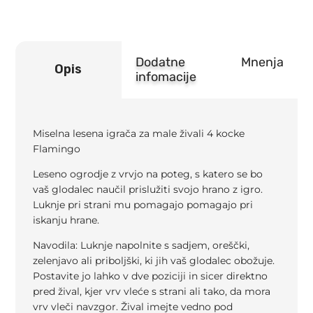
Dodatne
Mnenja
Opis
infomacije
Miselna lesena igrača za male živali 4 kocke
Flamingo
Leseno ogrodje z vrvjo na poteg, s katero se bo
vaš glodalec naučil prislužiti svojo hrano z igro.
Luknje pri strani mu pomagajo pomagajo pri
iskanju hrane.
Navodila: Luknje napolnite s sadjem, oreščki,
zelenjavo ali priboljški, ki jih vaš glodalec obožuje.
Postavite jo lahko v dve poziciji in sicer direktno
pred žival, kjer vrv vleće s strani ali tako, da mora
vrv vleči navzgor. Žival imejte vedno pod