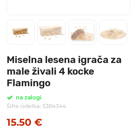
Miselna lesena igrača za
male živali 4 kocke
Flamingo
na zalogi
Šifra izdelka: 5384344
15.50
€