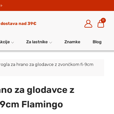
>>
0
 dostava nad 39€
kcije
Za lastnike
Znamke
Blog
rogla za hrano za glodavce z zvončkom fi-9cm
ano za glodavce z
-9cm Flamingo