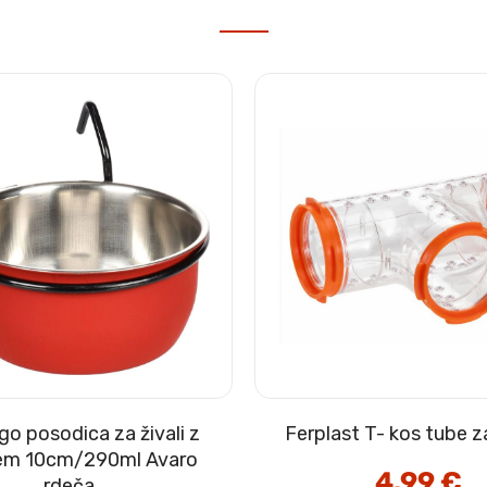
go posodica za živali z
Ferplast T- kos tube z
cem 10cm/290ml Avaro
4.99
€
rdeča