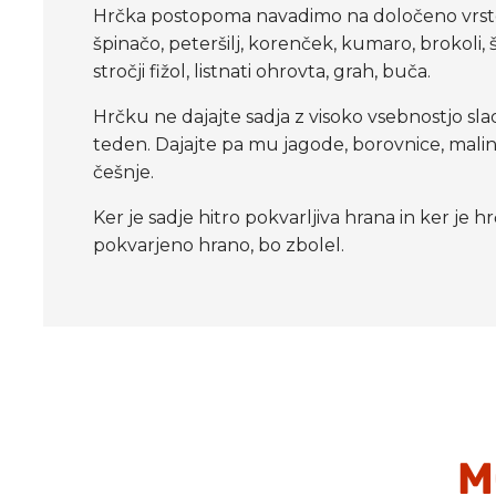
Hrčka postopoma navadimo na določeno vrsto h
špinačo, peteršilj, korenček, kumaro, brokoli, šp
stročji fižol, listnati ohrovta, grah, buča.
Hrčku ne dajajte sadja z visoko vsebnostjo sla
teden. Dajajte pa mu jagode, borovnice, maline 
češnje.
Ker je sadje hitro pokvarljiva hrana in ker je 
pokvarjeno hrano, bo zbolel.
M