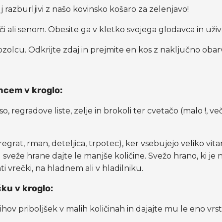
j razburljivi z našo kovinsko košaro za zelenjavo!
šči ali senom. Obesite ga v kletko svojega glodavca in uži
ozolcu. Odkrijte zdaj in prejmite en kos z naključno ob
ncem v kroglo:
, regradove liste, zelje in brokoli ter cvetačo (malo !, v
i(regrat, rman, deteljica, trpotec), ker vsebujejo veliko v
mu sveže hrane dajte le manjše količine. Svežo hrano, ki je
ati vrečki, na hladnem ali v hladilniku.
ku v kroglo:
hov priboljšek v malih količinah in dajajte mu le eno vrsto