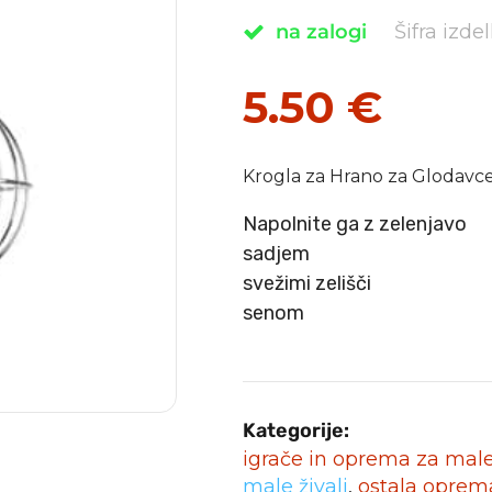
na zalogi
Šifra izde
5.50
€
Krogla za Hrano za Glodavc
Napolnite ga z zelenjavo
sadjem
svežimi zelišči
senom
Kategorije:
igrače in oprema za male 
male živali
,
ostala oprem