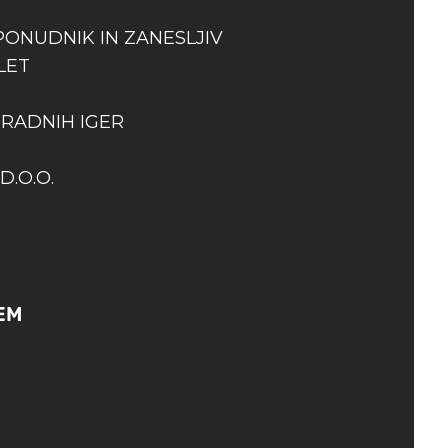
PONUDNIK IN ZANESLJIV
LET
GRADNIH IGER
D.O.O.
EM