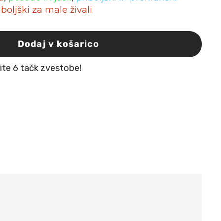
iboljški za male živali
Dodaj v košarico
žite 6 tačk zvestobe!