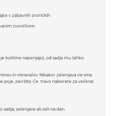
vajte v zabavnih zvončkih.
arvanim zvončkom.
ečje količine napenjajo), od sadja mu lahko
itaminov in mineralov. Nikakor zelenjava ne sme
 ne poje, zavržite. Če travo naberete za večkrat
 sadja, zelenjave ali zeli na dan.