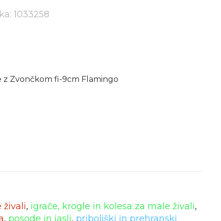
lka: 1033258
e z Zvončkom fi-9cm Flamingo
živali
,
igrače, krogle in kolesa za male živali
,
a
,
posode in jasli
,
priboljški in prehranski