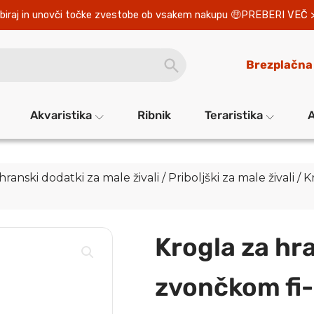
biraj in unovči točke zvestobe ob vsakem nakupu 
PREBERI VEČ 
SEARCH
Brezplačna
BUTTON
Akvaristika
Ribnik
Teraristika
A
ehranski dodatki za male živali
/
Priboljški za male živali
/ K
Krogla za hr
zvončkom fi