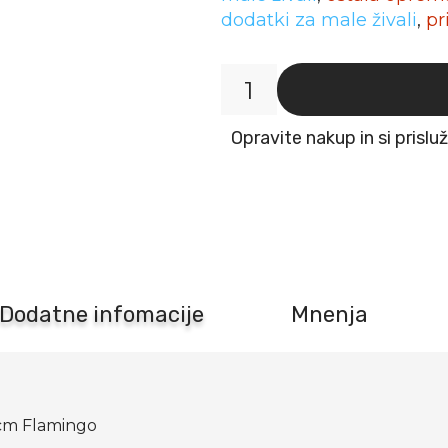
dodatki za male živali
,
pr
Krogla
za
Opravite nakup in si prislu
hrano
za
glodavce
z
zvončkom
fi-
9cm
Flamingo
količina
Dodatne infomacije
Mnenja
9cm Flamingo