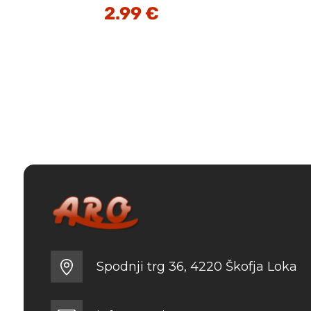
2.99
€
Spodnji trg 36, 4220 Škofja Loka