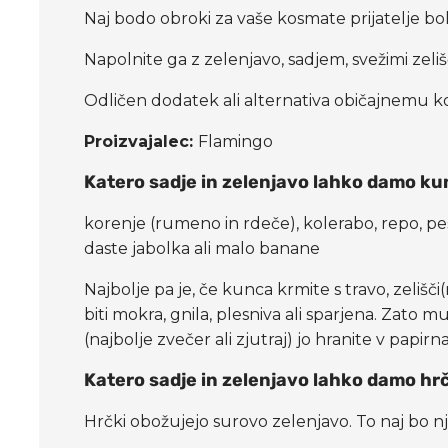
Naj bodo obroki za vaše kosmate prijatelje bol
Napolnite ga z zelenjavo, sadjem, svežimi zeli
Odličen dodatek ali alternativa običajnemu k
Proizvajalec:
Flamingo
Katero sadje in zelenjavo lahko damo ku
korenje (rumeno in rdeče), kolerabo, repo, peso
daste jabolka ali malo banane
Najbolje pa je, če kunca krmite s travo, zelišč
biti mokra, gnila, plesniva ali sparjena. Zato 
(najbolje zvečer ali zjutraj) jo hranite v papirn
Katero sadje in zelenjavo lahko damo hrč
Hrčki obožujejo surovo zelenjavo. To naj bo nji