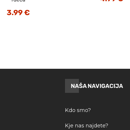
3.99
€
NAŠA NAVIGACIJA
Kdo smo?
Kje nas najdete?