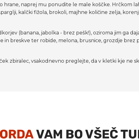
rane, naprej mu ponudite le male koščke. Hrčkom lahko 
arglji, kalčki fižola, brokoli, majhne količine zelja, korenj
dkorjev (banana, jabolka - brez pešk!), oziroma jim ga daj
in breskve ter robide, melona, brusnice, grozdje brez pešk,
hrček zbiralec, vsakodnevno preglejte, da v kletki kje ne s
ORDA
VAM BO VŠEČ TU