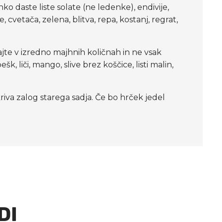
daste liste solate (ne ledenke), endivije,
e, cvetača, zelena, blitva, repa, kostanj, regrat,
ajte v izredno majhnih količnah in ne vsak
 liči, mango, slive brez koščice, listi malin,
kriva zalog starega sadja. Če bo hrček jedel
DI