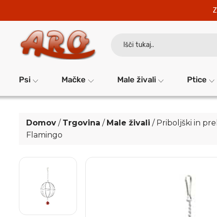
Z
Search
for:
Psi
Mačke
Male živali
Ptice
Domov
/
Trgovina
/
Male živali
/
Priboljški in pr
Flamingo