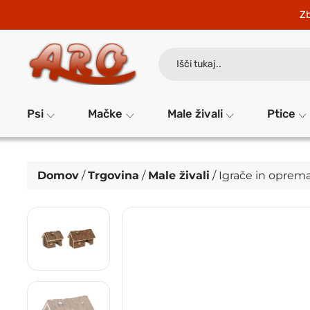
Zb
Search
for:
Psi
Mačke
Male živali
Ptice
Domov
/
Trgovina
/
Male živali
/
Igrače in oprema