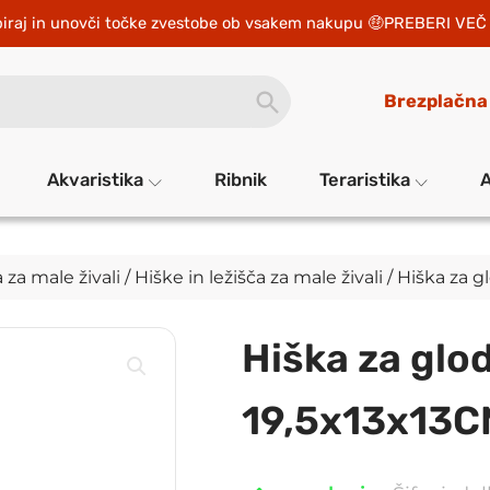
iraj in unovči točke zvestobe ob vsakem nakupu 
PREBERI VEČ 
SEARCH
Brezplačna
BUTTON
Akvaristika
Ribnik
Teraristika
A
 za male živali
/
Hiške in ležišča za male živali
/ Hiška za g
Hiška za glo
19,5x13x13C