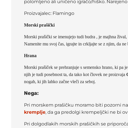
polomljeno ali uničeno igračo/hiško. Narejeno i
Proizvajalec: Flamingo
Morski prašički
Morski prašički se imenujejo tudi budra , je majhna žival
Namenite mu svoj čas, igrajte in crkljajte se z njim, da n
Hrana
Morski prašiček se prehranjuje s semensko hrano, ki pa j
njih je tudi posebnost ta, da tako kot človek ne proizvaja
nogah, ki jih lahko začne vleči za seboj.
Nega:
Pri morskem prašičku moramo biti pozorni na 
kremplje
, da ga predolgi krempeljčki ne bi o
Pri dolgodlakih morskih prašičkih se priporoč