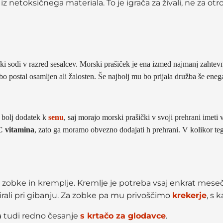
z netoksičnega materiala. To je igrača za živali, ne za otr
, ki sodi v razred sesalcev. Morski prašiček je ena izmed najmanj zahte
e bo postal osamljen ali žalosten. Še najbolj mu bo prijala družba še ene
e bolj dodatek k
senu
, saj morajo morski prašički v svoji prehrani imeti
C vitamina
, zato ga moramo obvezno dodajati h prehrani. V kolikor teg
zobke in kremplje. Kremlje je potreba vsaj enkrat mese
virali pri gibanju. Za zobke pa mu privoščimo
krekerje
, s 
a tudi redno česanje
s krtačo za glodavce
.