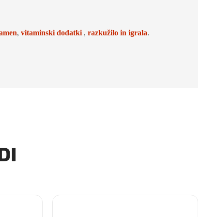
kamen
,
vitaminski dodatki
,
razkužilo in
igrala
.
DI