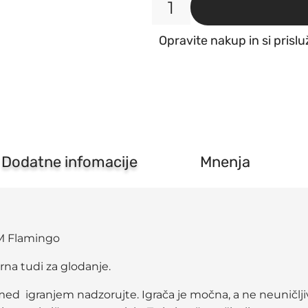
Hiška
za
Opravite nakup in si prislu
glodavce
Gritty
lesena
M
19,5x13x13CM
Flamingo
količina
Dodatne infomacije
Mnenja
CM Flamingo
rna tudi za glodanje.
d igranjem nadzorujte. Igrača je močna, a ne neuničljiva