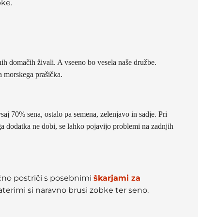
oke.
vnih domačih živali. A vseeno bo vesela naše družbe.
ga morskega prašička.
 vsaj 70% sena, ostalo pa semena, zelenjavo in sadje. Pri
a dodatka ne dobi, se lahko pojavijo problemi na zadnjih
čno postriči s posebnimi
škarjami za
katerimi si naravno brusi zobke ter seno.