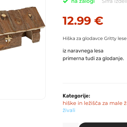
na zalogi
Šifra izde
12.99
€
Hiška za glodavce Gritty le
iz naravnega lesa
primerna tudi za glodanje.
Kategorije:
hiške in ležišča za male ž
živali