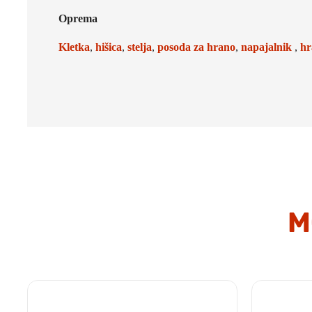
Oprema
Kletka
,
hiši
ca
,
stelja
,
posoda za hrano
,
napajalnik
,
hr
M