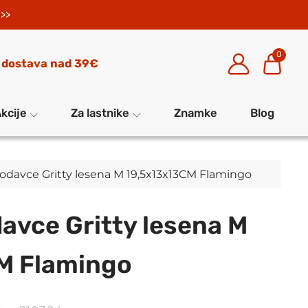
>>
0
 dostava nad 39€
kcije
Za lastnike
Znamke
Blog
lodavce Gritty lesena M 19,5x13x13CM Flamingo
davce Gritty lesena M
M Flamingo