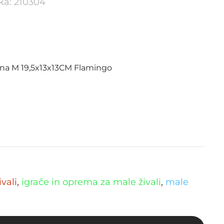
lka: 210304
sena M 19,5x13x13CM Flamingo
ivali
,
igrače in oprema za male živali
,
male