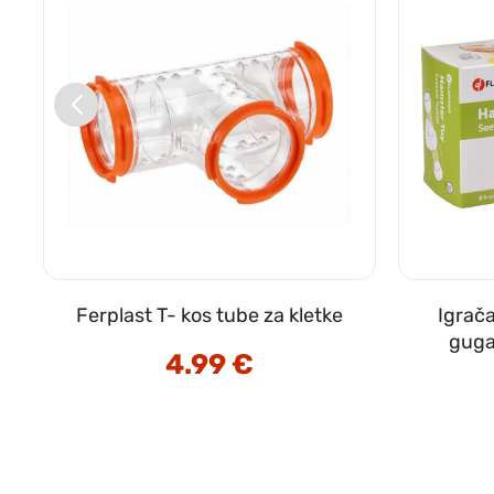
Ferplast T- kos tube za kletke
Igrač
guga
4.99
€