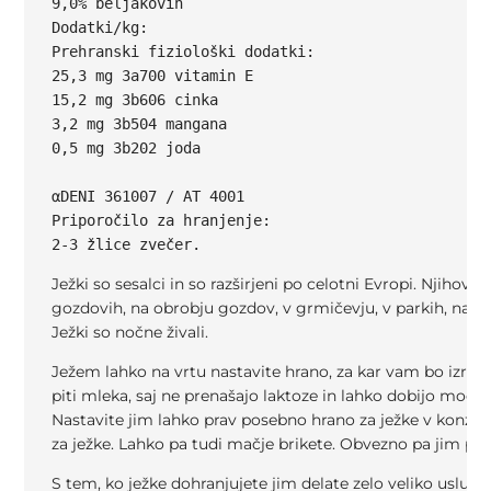
9,0% beljakovin

Dodatki/kg:

Prehranski fiziološki dodatki:

25,3 mg 3a700 vitamin E

15,2 mg 3b606 cinka

3,2 mg 3b504 mangana

0,5 mg 3b202 joda

αDENI 361007 / AT 4001

Priporočilo za hranjenje:

2-3 žlice zvečer.
Ježki so sesalci in so razširjeni po celotni Evropi. Njihov h
gozdovih, na obrobju gozdov, v grmičevju, v parkih, na vrt
Ježki so nočne živali.
Ježem lahko na vrtu nastavite hrano, za kar vam bo izredno
piti mleka, saj ne prenašajo laktoze in lahko dobijo močno
Nastavite jim lahko prav posebno hrano za ježke v konzer
za ježke. Lahko pa tudi mačje brikete. Obvezno pa jim po
S tem, ko ježke dohranjujete jim delate zelo veliko uslugo