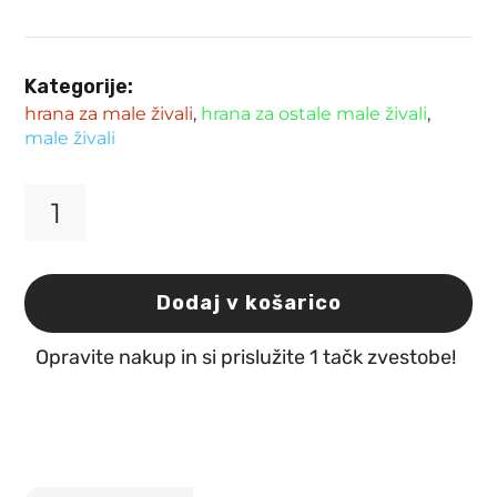
Kategorije:
hrana za male živali
,
hrana za ostale male živali
,
male živali
Hrana
za
ježke
100g
Dodaj v košarico
mokra
hrana
Opravite nakup in si prislužite 1 tačk zvestobe!
Vitakraft
količina