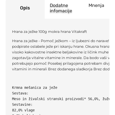
Dodatne
Mnenja
Opis
infomacije
Hrana za ježke 100g mokra hrana Vitakraft
Hrana za ježke - Pomoč ježkom – iz ljubezni do narave! 
podpirate oslabele ježe pri iskanju hrane. Okusna hrana je
visoko kakovostne insektne beljakovine iz ličink muhe č
zagotavlja vitalne vitamine in minerale. Da bodo vaši var
potrebujejo pomoč Posebej prilagojena potrebam divjih ži
vitamini in minerali Brez dodanega sladkorja Brez dodan
Krmna mešanica za ježe

Sestava:

Meso in živalski stranski proizvodi* 56,0%, žuželk
Sestavine:

82,0% vlage
