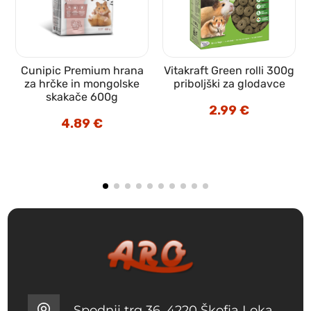
Cunipic Premium hrana
Vitakraft Green rolli 300g
za hrčke in mongolske
priboljški za glodavce
skakače 600g
2.99
€
4.89
€
Spodnji trg 36, 4220 Škofja Loka