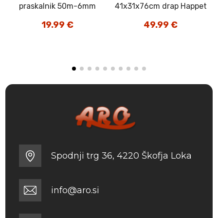
praskalnik 50m-6mm
41x31x76cm drap Happet
19.99
€
49.99
€
Spodnji trg 36, 4220 Škofja Loka
info@aro.si