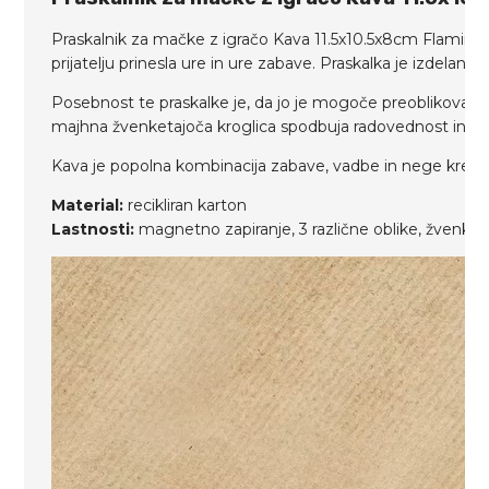
Praskalnik za mačke z igračo Kava 11.5x10.5x8cm Flamingo
prijatelju prinesla ure in ure zabave. Praskalka je izdelana 
Posebnost te praskalke je, da jo je mogoče preoblikovati 
majhna žvenketajoča kroglica spodbuja radovednost in akt
Kava je popolna kombinacija zabave, vadbe in nege krempljev
Material:
recikliran karton
Lastnosti:
magnetno zapiranje, 3 različne oblike, žvenketaj
Predvajalnik
videa