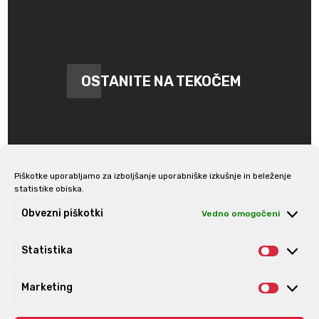
OSTANITE NA TEKOČEM
Piškotke uporabljamo za izboljšanje uporabniške izkušnje in beleženje
statistike obiska.
Prijava na e-novice
Obvezni piškotki
Vedno omogočeni
Statistika
Statis
Marketing
Market