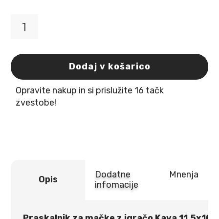
Praskalnik
za
mačke
z
Dodaj v košarico
igračo
Kava
Opravite nakup in si prislužite 16 tačk
11.5x10.5x8cm
Flamingo
zvestobe!
količina
Dodatne
Mnenja
Opis
infomacije
Praskalnik za mačke z igračo Kava 11.5x10