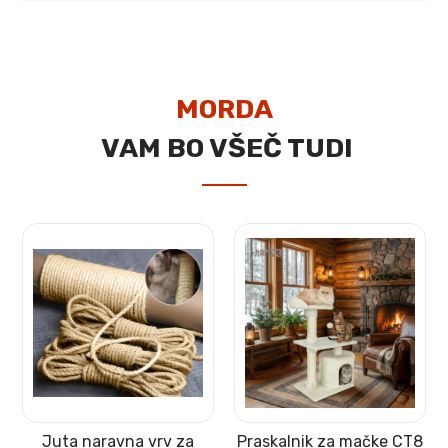
MORDA
VAM BO VŠEČ TUDI
1
Juta naravna vrv za
Praskalnik za mačke CT8