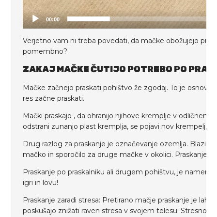
00:00
Verjetno vam ni treba povedati, da mačke obožujejo praska
pomembno?
ZAKAJ MAČKE ČUTIJO POTREBO PO PRA
Mačke začnejo praskati pohištvo že zgodaj. To je osnovna 
res začne praskati.
Mački praskajo , da ohranijo njihove kremplje v odličnem s
odstrani zunanjo plast kremplja, se pojavi nov krempelj, os
Drug razlog za praskanje je označevanje ozemlja. Blazinice
mačko in sporočilo za druge mačke v okolici. Praskanje je 
Praskanje po praskalniku ali drugem pohištvu, je namenje
igri in lovu!
Praskanje zaradi stresa: Pretirano mačje praskanje je lahk
poskušajo znižati raven stresa v svojem telesu. Stresno 