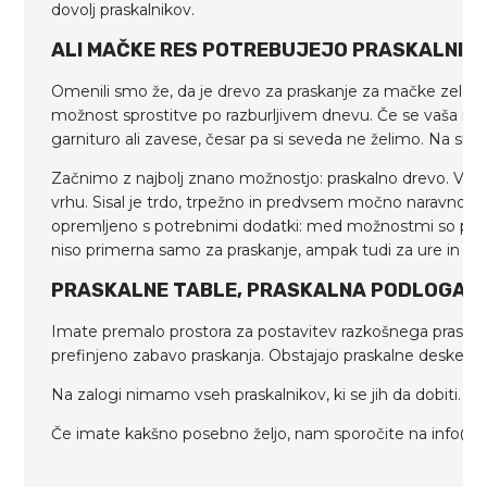
dovolj praskalnikov.
ALI MAČKE RES POTREBUJEJO PRASKALNIK 
Omenili smo že, da je drevo za praskanje za mačke zelo 
možnost sprostitve po razburljivem dnevu. Če se vaša mač
garnituro ali zavese, česar pa si seveda ne želimo. Na srečo
Začnimo z najbolj znano možnostjo: praskalno drevo. V mn
vrhu. Sisal je trdo, trpežno in predvsem močno naravno vl
opremljeno s potrebnimi dodatki: med možnostmi so praskan
niso primerna samo za praskanje, ampak tudi za ure in ur
PRASKALNE TABLE, PRASKALNA PODLOGA A
Imate premalo prostora za postavitev razkošnega praskalni
prefinjeno zabavo praskanja. Obstajajo praskalne deske in
Na zalogi nimamo vseh praskalnikov, ki se jih da dobiti.
Če imate kakšno posebno željo, nam sporočite na info@aro.