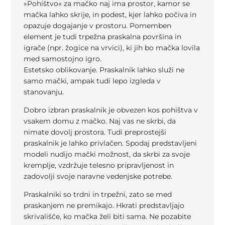
»Pohištvo« za mačko naj ima prostor, kamor se
mačka lahko skrije, in podest, kjer lahko počiva in
opazuje dogajanje v prostoru. Pomemben
element je tudi trpežna praskalna površina in
igrače (npr. žogice na vrvici), ki jih bo mačka lovila
med samostojno igro.
Estetsko oblikovanje. Praskalnik lahko služi ne
samo mački, ampak tudi lepo izgleda v
stanovanju.
Dobro izbran praskalnik je obvezen kos pohištva v
vsakem domu z mačko. Naj vas ne skrbi, da
nimate dovolj prostora. Tudi preprostejši
praskalnik je lahko privlačen. Spodaj predstavljeni
modeli nudijo mački možnost, da skrbi za svoje
kremplje, vzdržuje telesno pripravljenost in
zadovolji svoje naravne vedenjske potrebe.
Praskalniki so trdni in trpežni, zato se med
praskanjem ne premikajo. Hkrati predstavljajo
skrivališče, ko mačka želi biti sama. Ne pozabite