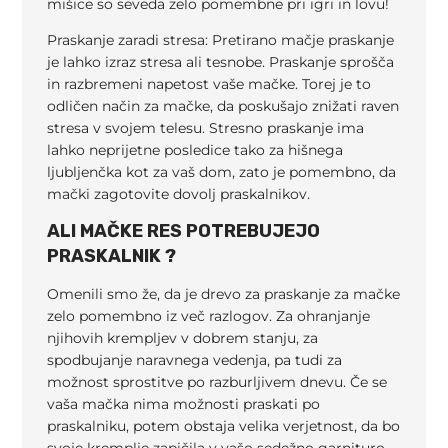
mišice so seveda zelo pomembne pri igri in lovu!
Praskanje zaradi stresa: Pretirano mačje praskanje
je lahko izraz stresa ali tesnobe. Praskanje sprošča
in razbremeni napetost vaše mačke. Torej je to
odličen način za mačke, da poskušajo znižati raven
stresa v svojem telesu. Stresno praskanje ima
lahko neprijetne posledice tako za hišnega
ljubljenčka kot za vaš dom, zato je pomembno, da
mački zagotovite dovolj praskalnikov.
ALI MAČKE RES POTREBUJEJO
PRASKALNIK ?
Omenili smo že, da je drevo za praskanje za mačke
zelo pomembno iz več razlogov. Za ohranjanje
njihovih krempljev v dobrem stanju, za
spodbujanje naravnega vedenja, pa tudi za
možnost sprostitve po razburljivem dnevu. Če se
vaša mačka nima možnosti praskati po
praskalniku, potem obstaja velika verjetnost, da bo