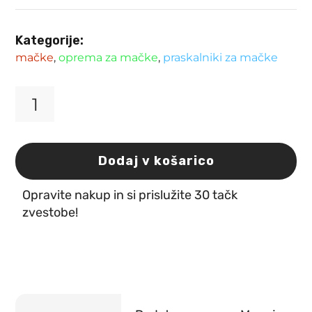
Kategorije:
mačke
,
oprema za mačke
,
praskalniki za mačke
Praskalnik
za
mačke
CT01
Dodaj v košarico
39
x
Opravite nakup in si prislužite 30 tačk
42
cm
zvestobe!
Happet
količina