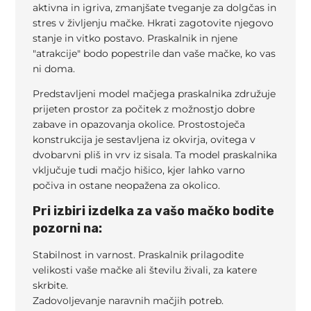
aktivna in igriva, zmanjšate tveganje za dolgčas in
stres v življenju mačke. Hkrati zagotovite njegovo
stanje in vitko postavo. Praskalnik in njene
"atrakcije" bodo popestrile dan vaše mačke, ko vas
ni doma.
Predstavljeni model mačjega praskalnika združuje
prijeten prostor za počitek z možnostjo dobre
zabave in opazovanja okolice. Prostostoječa
konstrukcija je sestavljena iz okvirja, ovitega v
dvobarvni pliš in vrv iz sisala. Ta model praskalnika
vključuje tudi mačjo hišico, kjer lahko varno
počiva in ostane neopažena za okolico.
Pri izbiri izdelka za vašo mačko bodite
pozorni na:
Stabilnost in varnost. Praskalnik prilagodite
velikosti vaše mačke ali številu živali, za katere
skrbite.
Zadovoljevanje naravnih mačjih potreb.