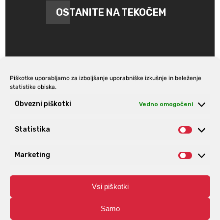
OSTANITE NA TEKOČEM
Piškotke uporabljamo za izboljšanje uporabniške izkušnje in beleženje
statistike obiska.
Prijava na e-novice
Obvezni piškotki
Vedno omogočeni
Statistika
Statist
Marketing
Market
Vsi piškotki
Samo