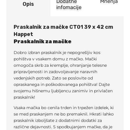
Dodatne
Mnenja
Opis
infomacije
Praskalnik za mačke CT01 39 x 42 cm
Happet
Praskalnik za mačke
Dobro izbran praskalnik je nepogrešljiv kos
pohištva v vsakem domu z mačko. Mački
omogoča skrb za kremplje, ohranjanje telesne
pripravljenosti in zadovoljevanje naravnih
vedenjskih potreb. Zato se poslovite od
opraskanega in poškodovanega pohištva! Dajte
svojemu hišnemu ljubljencu zanimiv in privlačen
praskalnik!
Vsaka mačka bo cenila trden in trpežen izdelek, ki
se med praskanjem ne bo premaknil. Hkrati lahko
praskalnik izboljšate z dodatnimi dodatki za
različne dejavnosti. S spodbujanjem mačke, da je