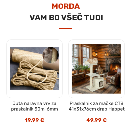
MORDA
VAM BO VŠEČ TUDI
1
Juta naravna vrv za
Praskalnik za mačke CT8
praskalnik 50m-6mm
41x31x76cm drap Happet
19.99
€
49.99
€