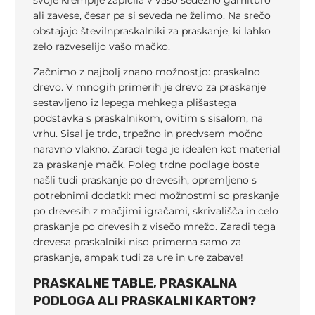
svoje kremplje zapičila v vašo sedežno garnituro
ali zavese, česar pa si seveda ne želimo. Na srečo
obstajajo številnpraskalniki za praskanje, ki lahko
zelo razveselijo vašo mačko.
Začnimo z najbolj znano možnostjo: praskalno
drevo. V mnogih primerih je drevo za praskanje
sestavljeno iz lepega mehkega plišastega
podstavka s praskalnikom, ovitim s sisalom, na
vrhu. Sisal je trdo, trpežno in predvsem močno
naravno vlakno. Zaradi tega je idealen kot material
za praskanje mačk. Poleg trdne podlage boste
našli tudi praskanje po drevesih, opremljeno s
potrebnimi dodatki: med možnostmi so praskanje
po drevesih z mačjimi igračami, skrivališča in celo
praskanje po drevesih z visečo mrežo. Zaradi tega
drevesa praskalniki niso primerna samo za
praskanje, ampak tudi za ure in ure zabave!
PRASKALNE TABLE, PRASKALNA
PODLOGA ALI PRASKALNI KARTON?