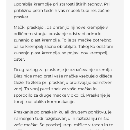
uporablja kremplje pri starosti štirih tednov. Pri
približno petih tednih vaš mucek tudi res začne
praskati.
Mački praskajo , da ohranijo njihove kremplje v
odličnem stanju: praskanje odstrani odmrlo
zunanjo plast kremplja. To je za mačke potrebno,
da se krempelj začne obrabljati. Takoj ko odstrani
zunanjo plast kremplja, se pojavi nov krempelj,
oster.
Drug razlog za praskanje je označevanje ozemlja.
Blazinice med prsti vaše mačke vsebujejo dišeče
žleze. Te žleze pri praskanju proizvajajo edinstven
vonj. Ta vonj pusti znak za vašo mačko in
sporočilo za druge mačke v okolici. Praskanje je
torej tudi oblika komunikacije.
Praskanje po praskalniku ali drugem pohištvu, je
namenjen tudi razgibavanju in raztezanju mišic
vaše mačke. Še posebej krepi mišice v tacah in te