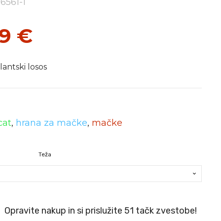
 6561-1
99
€
antski losos
cat
,
hrana za mačke
,
mačke
Teža
Opravite nakup in si prislužite 51 tačk zvestobe!