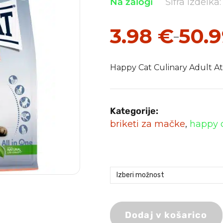
Na zalogi
Šifra izdelka:
3.98
€
50.
–
Cenovni
razpon:
Happy Cat Culinary Adult Atl
od
3.98 €
do
Kategorije:
50.99 €
briketi za mačke
,
happy 
Dodaj v košarico