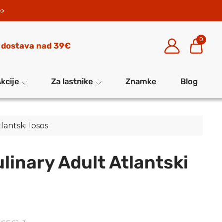
>>
0
 dostava nad 39€
kcije
Za lastnike
Znamke
Blog
lantski losos
linary Adult Atlantski