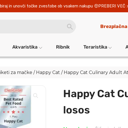
biraj in unovči točke zvestobe ob vsakem nakupu 
PREBERI VEČ 
SEARCH
Brezplačna
BUTTON
Akvaristika
Ribnik
Teraristika
A
iketi za mačke
/
Happy Cat
/ Happy Cat Culinary Adult At
Happy Cat Cu
losos