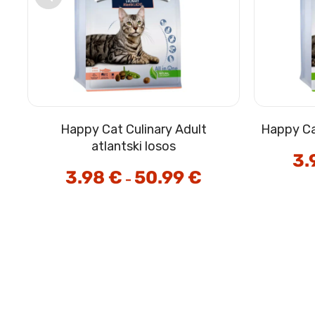
Happy Cat Culinary Adult
Happy Cat
atlantski losos
vni
3.
on:
3.98
€
50.99
€
Cenovni
–
razpon:
 €
od
3.98 €
9 €
do
50.99 €