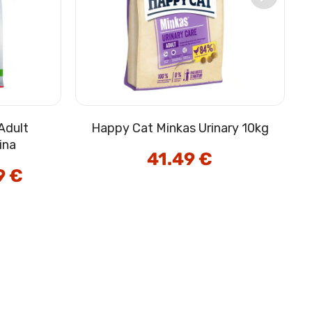
Adult
Happy Cat Minkas Urinary 10kg
ina
41.49
€
9
€
Cenovni
razpon:
od
3.98 €
do
49.99 €