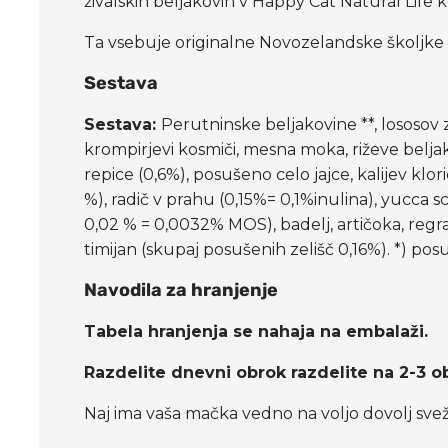
živalskih beljakovin v Happy Cat Natural Life
Ta vsebuje originalne Novozelandske školjke 
Sestava
Sestava:
Perutninske beljakovine **, lososov
krompirjevi kosmiči, mesna moka, riževe beljako
repice (0,6%), posušeno celo jajce, kalijev klo
%), radič v prahu (0,15%= 0,1%inulina), yucca sc
0,02 % = 0,0032% MOS), badelj, artičoka, regrat
timijan (skupaj posušenih zelišč 0,16%). *) pos
Navodila za hranjenje
Tabela hranjenja se nahaja na embalaži.
Razdelite dnevni obrok razdelite na 2-3 o
Naj ima vaša mačka vedno na voljo dovolj sve