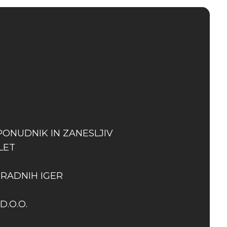
PONUDNIK IN ZANESLJIV
LET
GRADNIH IGER
D.O.O.