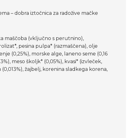
ema – dobra iztočnica za radožive mačke
ska maščoba (vključno s perutnino),
rolizat*, pesina pulpa* (razmaščena), olje
korenje (0,25%), morske alge, laneno seme (0,16
13%), meso školjk* (0,05%), kvasi* (izvleček,
in (0,013%), žajbelj, korenina sladkega korena,