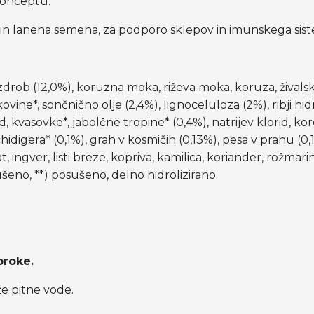
 konceptu.
in lanena semena, za podporo sklepov in imunskega sist
 zdrob (12,0%), koruzna moka, riževa moka, koruza, žival
vine*, sončnično olje (2,4%), lignoceluloza (2%), ribji hid
rid, kvasovke*, jabolčne tropine* (0,4%), natrijev klorid, 
hidigera* (0,1%), grah v kosmičih (0,13%), pesa v prahu (0,
, ingver, listi breze, kopriva, kamilica, koriander, rožmar
ušeno, **) posušeno, delno hidrolizirano.
broke.
že pitne vode.