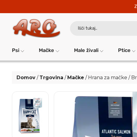
Z
Search
for:
Psi
Mačke
Male živali
Ptice
Domov
/
Trgovina
/
Mačke
/
Hrana za mačke
/
Br