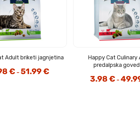
 Adult briketi jagnjetina
Happy Cat Culinary 
predalpska goved
98
€
51.99
€
Cenovni
–
razpon:
3.98
€
49.9
od
–
3.98 €
do
51.99 €