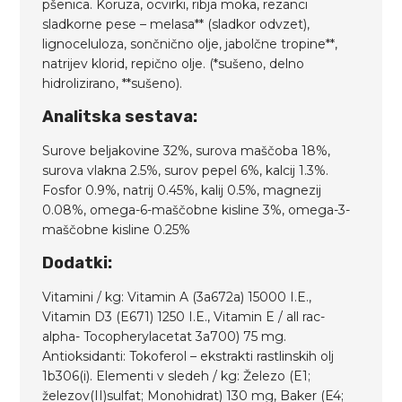
pšenica. Koruza, ocvirki, ribja moka, rezanci
sladkorne pese – melasa** (sladkor odvzet),
lignoceluloza, sončnično olje, jabolčne tropine**,
natrijev klorid, repično olje. (*sušeno, delno
hidrolizirano, **sušeno).
Analitska sestava:
Surove beljakovine 32%, surova maščoba 18%,
surova vlakna 2.5%, surov pepel 6%, kalcij 1.3%.
Fosfor 0.9%, natrij 0.45%, kalij 0.5%, magnezij
0.08%, omega-6-maščobne kisline 3%, omega-3-
maščobne kisline 0.25%
Dodatki:
Vitamini / kg: Vitamin A (3a672a) 15000 I.E.,
Vitamin D3 (E671) 1250 I.E., Vitamin E / all rac-
alpha- Tocopherylacetat 3a700) 75 mg.
Antioksidanti: Tokoferol – ekstrakti rastlinskih olj
1b306(i). Elementi v sledeh / kg: Železo (E1;
železov(II)sulfat; Monohidrat) 130 mg, Baker (E4;