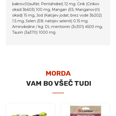
bakrov(II)sulfat; Pentahidrat) 12 mg. Cink (Cinkov
oksid 3b603) 100 mg, Mangan (E5; Manganov(II)
oksid) 15 mg, Jod (Kalcijev jodat; brez vode 3b202)
1.5 mg, Selen (E8; natrijev selenit) 0.15 mg.
Aminokisline / kg: DL-mentionin (3c301) 4500 mg,
Taurin (3a370) 1000 mg
MORDA
VAM BO VŠEČ TUDI