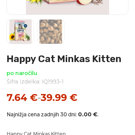
Happy Cat Minkas Kitten
po naročilu
Šifra izdelka: IQ1993-1
7.64
€
39.99
€
–
Cenovni
razpon:
Najnižja cena zadnjih 30 dni:
0.00
€
.
od
7.64 €
Happy Cat Minkas Kitten