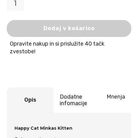
Happy
Cat
Minkas
Kitten
Dodaj v košarico
količina
Opravite nakup in si prislužite 40 tačk
zvestobe!
Dodatne
Mnenja
Opis
infomacije
Happy Cat Minkas Kitten