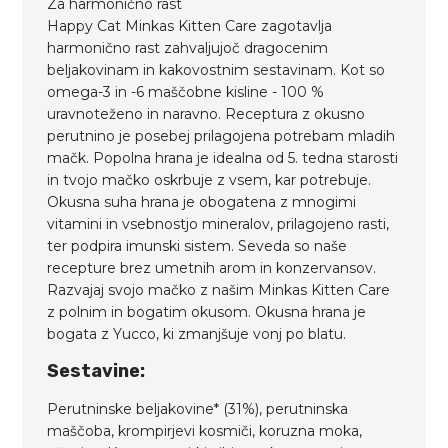
Za harmonično rast
Happy Cat Minkas Kitten Care zagotavlja
harmonično rast zahvaljujoč dragocenim
beljakovinam in kakovostnim sestavinam. Kot so
omega-3 in -6 maščobne kisline - 100 %
uravnoteženo in naravno. Receptura z okusno
perutnino je posebej prilagojena potrebam mladih
mačk. Popolna hrana je idealna od 5. tedna starosti
in tvojo mačko oskrbuje z vsem, kar potrebuje.
Okusna suha hrana je obogatena z mnogimi
vitamini in vsebnostjo mineralov, prilagojeno rasti,
ter podpira imunski sistem. Seveda so naše
recepture brez umetnih arom in konzervansov.
Razvajaj svojo mačko z našim Minkas Kitten Care
z polnim in bogatim okusom. Okusna hrana je
bogata z Yucco, ki zmanjšuje vonj po blatu.
Sestavine:
Perutninske beljakovine* (31%), perutninska
maščoba, krompirjevi kosmiči, koruzna moka,