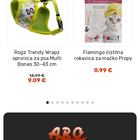
Rogz Trendy Wrapz
Flamingo čistilna
oprsnica za psa Multi
rokavica za mačko Propy
Bones 30–43 cm
0.99
€
13.99
€
Izvirna
9.09
€
Trenutna
cena
cena
je
je:
bila:
9.09 €.
13.99 €.