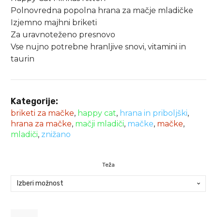
do
Polnovredna popolna hrana za mačje mladičke
Izjemno majhni briketi
39.99 €
Za uravnoteženo presnovo
Vse nujno potrebne hranljive snovi, vitamini in
taurin
Kategorije:
briketi za mačke
,
happy cat
,
hrana in priboljški
,
hrana za mačke
,
mačji mladiči
,
mačke
,
mačke
,
mladiči
,
znižano
Teža