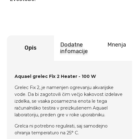
količina
Dodatne
Mnenja
Opis
infomacije
Aquael grelec Fix 2 Heater - 100 W
Grelec Fix 2, je namenjen ogrevanju akvarijske
vode. Da bi zagotovili čim večjo kakovost izdelave
izdelka, se vsaka posamezna enota le tega
računalniško testira v preizkušenem Aquael
laboratoriju, preden gre v roke uporabniku.
Grelca ni potrebno regulirati, saj samodejno
ohranja temperaturo na 25° C.