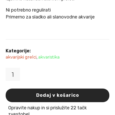
Ni potrebno regulirati
Primerno za sladko ali slanovodne akvarije
Kategorije:
akvarijski grelci
,
akvaristika
Aquael
grelec
Fix
2
Dodaj v košarico
Heater
-
Opravite nakup in si prislužite 22 tačk
100
W
zvestobe!